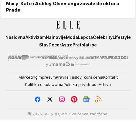
Mary-Kate i Ashley Olsen angažovale direktora
Prade
Elle
Naslovna
Aktivizam
Najnovije
Moda
Lepota
Celebrity
Lifestyle
Stav
Decor
Astro
Pretplati se
Marketing
Impresum
Pravila i uslovi korišćenja
Kontakt
Politika o kolačićima
Politika privatnosti
Arhiva
© 2026. MONDO, Inc. Sva prava zadržana.