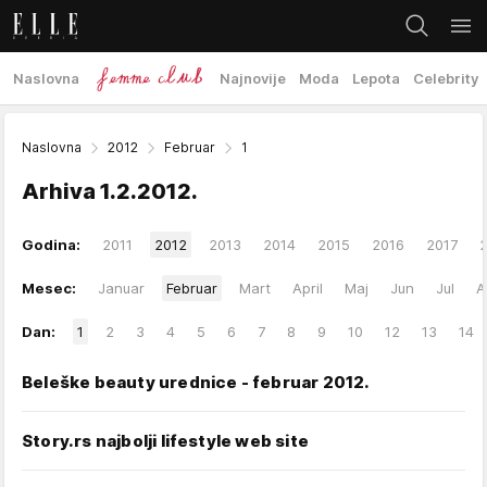
Naslovna
Najnovije
Moda
Lepota
Celebrity
Naslovna
2012
Februar
1
Arhiva
1.2.2012.
Godina:
2011
2012
2013
2014
2015
2016
2017
Mesec:
Januar
Februar
Mart
April
Maj
Jun
Jul
A
Dan:
1
2
3
4
5
6
7
8
9
10
12
13
14
Beleške beauty urednice - februar 2012.
Story.rs najbolji lifestyle web site