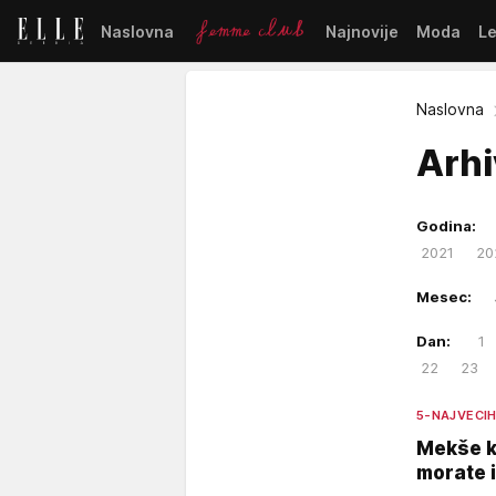
Naslovna
Najnovije
Moda
L
Naslovna
Arh
Godina:
2021
20
Mesec:
Dan:
1
22
23
5-NAJVECI
Mekše ko
morate i