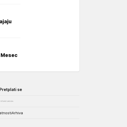
ajaju
n Mesec
Pretplati se
atnosti
Arhiva