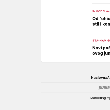
5-MODELA-
Od "chic
stil i k
STA-NAM-D
Novi po
ovog ju
Elle
Naslovna
A
Marketing
Im