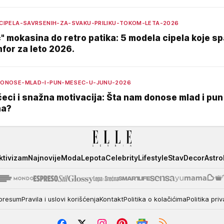
CIPELA-SAVRSENIH-ZA-SVAKU-PRILIKU-TOKOM-LETA-2026
" mokasina do retro patika: 5 modela cipela koje sp
omfor za leto 2026.
ONOSE-MLAD-I-PUN-MESEC-U-JUNU-2026
čeci i snažna motivacija: Šta nam donose mlad i pu
na?
ktivizam
Najnovije
Moda
Lepota
Celebrity
Lifestyle
Stav
Decor
Astro
presum
Pravila i uslovi korišćenja
Kontakt
Politika o kolačićima
Politika priv