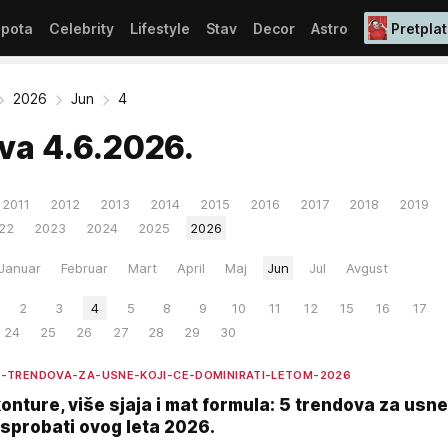
epota
Celebrity
Lifestyle
Stav
Decor
Astro
Pretplat
2026
Jun
4
iva
4.6.2026.
2011
2012
2013
2014
2015
2016
2017
2018
2019
22
2023
2024
2025
2026
Januar
Februar
Mart
April
Maj
Jun
Jul
Avgust
2
3
4
5
8
9
10
11
12
15
16
17
24
25
26
27
28
29
30
H-TRENDOVA-ZA-USNE-KOJI-CE-DOMINIRATI-LETOM-2026
nture, više sjaja i mat formula: 5 trendova za usne
sprobati ovog leta 2026.