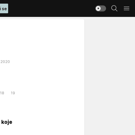
i se
2020
18
19
 koje