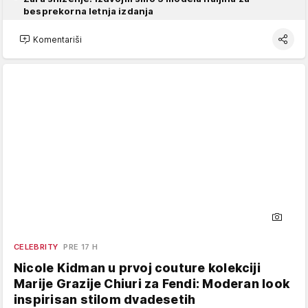
besprekorna letnja izdanja
Komentariši
CELEBRITY
PRE 17 H
Nicole Kidman u prvoj couture kolekciji
Marije Grazije Chiuri za Fendi: Moderan look
inspirisan stilom dvadesetih