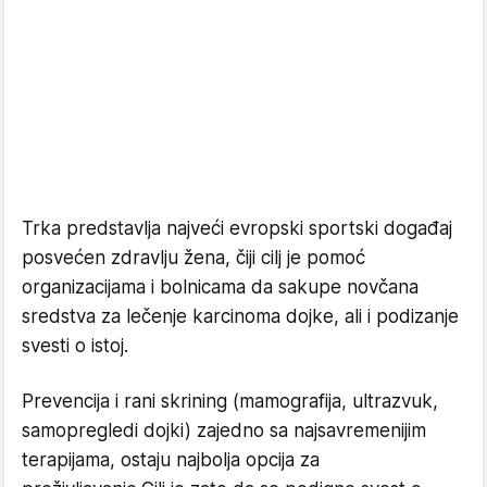
Trka predstavlja najveći evropski sportski događaj
posvećen zdravlju žena, čiji cilj je pomoć
organizacijama i bolnicama da sakupe novčana
sredstva za lečenje karcinoma dojke, ali i podizanje
svesti o istoj.
Prevencija i rani skrining (mamografija, ultrazvuk,
samopregledi dojki) zajedno sa najsavremenijim
terapijama, ostaju najbolja opcija za