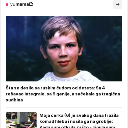
Šta se desilo sa ruskim čudom od deteta: Sa 4
rešavao integrale, sa 9 genije, a sačekala ga tragična
sudbina
Moja ćerka (6) je svakog dana tražila
komad hleba i nosila ga na groblje:
Kada sam otkrila zašto - zinula sam