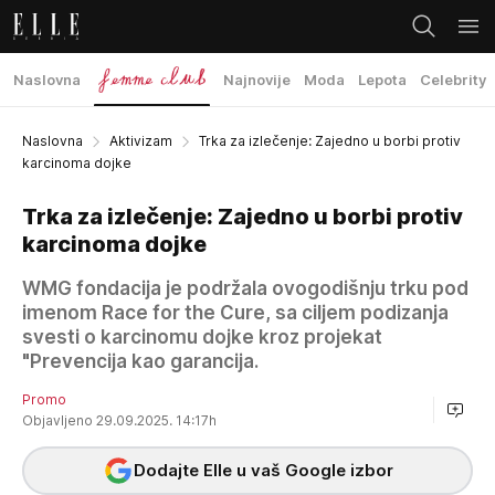
Naslovna
Najnovije
Moda
Lepota
Celebrity
Naslovna
Aktivizam
Trka za izlečenje: Zajedno u borbi protiv
karcinoma dojke
Trka za izlečenje: Zajedno u borbi protiv
karcinoma dojke
WMG fondacija je podržala ovogodišnju trku pod
imenom Race for the Cure, sa ciljem podizanja
svesti o karcinomu dojke kroz projekat
"Prevencija kao garancija.
Promo
Objavljeno 29.09.2025. 14:17h
Dodajte Elle u vaš Google izbor