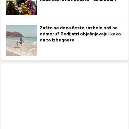
Zašto se deca često razbole baš na
odmoru? Pedijatri objašnjavaju i kako
da to izbegnete