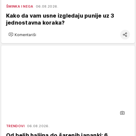
ŠMINKA I NEGA
06.08.2026.
Kako da vam usne izgledaju punije uz 3
jednostavna koraka?
Komentariši
TRENDOVI
06.08.2026.
Od belih haljina do šarenih japanki: 6