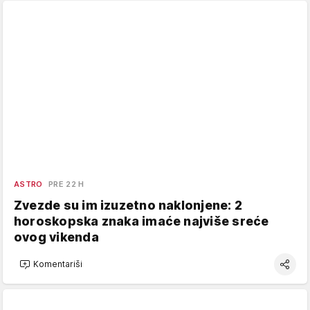
ASTRO
PRE 22 H
Zvezde su im izuzetno naklonjene: 2
horoskopska znaka imaće najviše sreće
ovog vikenda
Komentariši