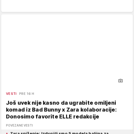
VESTI
PRE 16 H
Još uvek nije kasno da ugrabite omiljeni
komad iz Bad Bunny x Zara kolaboracije:
Donosimo favorite ELLE redakcije
POVEZANE VESTI
Zara sniženje: Izdvojili smo 5 modela haljina za