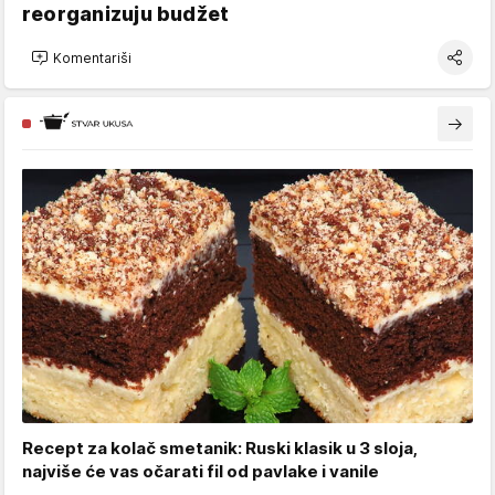
reorganizuju budžet
Komentariši
Recept za kolač smetanik: Ruski klasik u 3 sloja,
najviše će vas očarati fil od pavlake i vanile