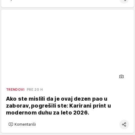
TRENDOVI
PRE 20 H
Ako ste mislili da je ovaj dezen pao u
zaborav, pogrešili ste: Karirani print u
modernom duhu za leto 2026.
Komentariši