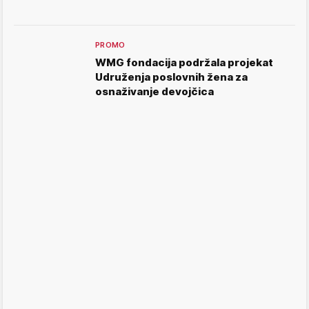
PROMO
WMG fondacija podržala projekat
Udruženja poslovnih žena za
osnaživanje devojčica