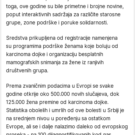
toga, ove godine su bile primetne i brojne novine,
poput interaktivnih sadržaja za različite starosne
grupe, zone podrške i poruke solidarnosti.
Sredstva prikupljena od registracije namenjena
su programima podrške ženama koje boluju od
karcinoma dojke i organizaciju besplatnih
mamografskih snimanja za žene iz ranjivih
društvenih grupa.
Prema zvaničnim podacima u Evropi se svake
godine otkrije oko 500.000 novih slučajeva, dok
125.000 žena premine od karcinoma dojke.
Statistika obolelih i umrlih od ove bolesti u Srbiji je
na srednjem nivou u poređenju sa ostatkom
Evrope, ali se i dalje nalazimo daleko od evropskog
proseka - na 100 dijagnostifikovanih kod nas