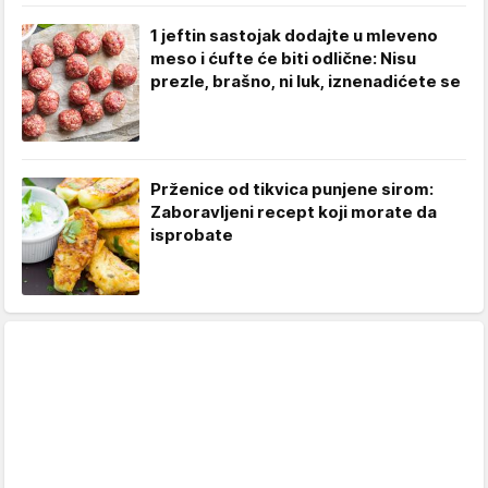
1 jeftin sastojak dodajte u mleveno
meso i ćufte će biti odlične: Nisu
prezle, brašno, ni luk, iznenadićete se
Prženice od tikvica punjene sirom:
Zaboravljeni recept koji morate da
isprobate