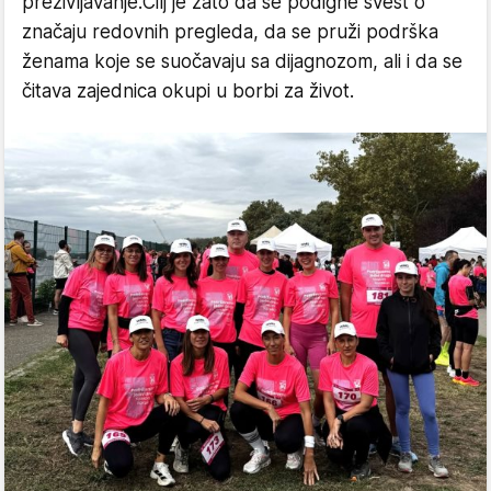
preživljavanje.Cilj je zato da se podigne svest o
značaju redovnih pregleda, da se pruži podrška
ženama koje se suočavaju sa dijagnozom, ali i da se
čitava zajednica okupi u borbi za život.