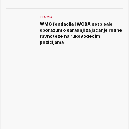
PROMO
WMG fondacija i WOBA potpisale
sporazum o saradnji za jačanje rodne
ravnoteže na rukovodećim
pozicijama