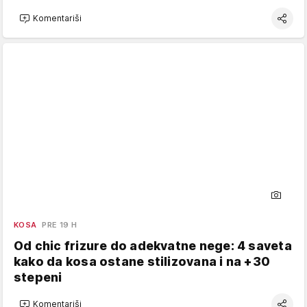
Komentariši
KOSA
PRE 19 H
Od chic frizure do adekvatne nege: 4 saveta
kako da kosa ostane stilizovana i na +30
stepeni
Komentariši