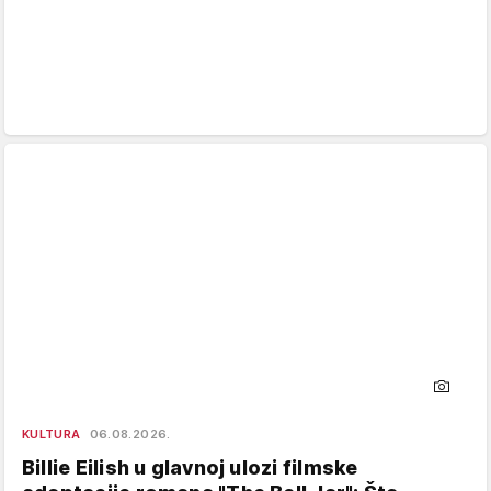
KULTURA
06.08.2026.
Billie Eilish u glavnoj ulozi filmske