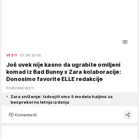
VESTI
07.08.2026.
Još uvek nije kasno da ugrabite omiljeni
komad iz Bad Bunny x Zara kolaboracije:
Donosimo favorite ELLE redakcije
POVEZANE VESTI
Zara sniženje: Izdvojili smo 5 modela haljina za
besprekorna letnja izdanja
Komentariši