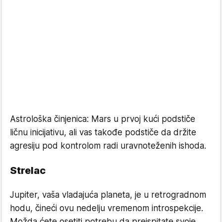
Astrološka činjenica: Mars u prvoj kući podstiče
ličnu inicijativu, ali vas takođe podstiče da držite
agresiju pod kontrolom radi uravnoteženih ishoda.
Strelac
Jupiter, vaša vladajuća planeta, je u retrogradnom
hodu, čineći ovu nedelju vremenom introspekcije.
Možda ćete osetiti potrebu da preispitate svoje