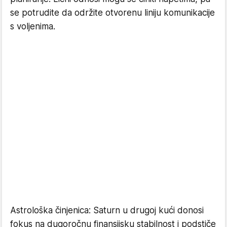
se potrudite da održite otvorenu liniju komunikacije
s voljenima.
Astrološka činjenica: Saturn u drugoj kući donosi
fokus na dugoročnu finansijsku stabilnost i podstiče