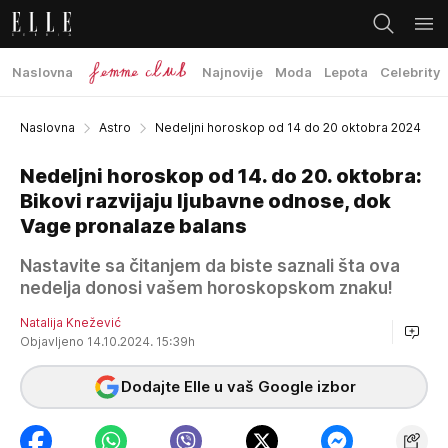
Naslovna
Najnovije
Moda
Lepota
Celebrity
Naslovna
Astro
Nedeljni horoskop od 14 do 20 oktobra 2024
Nedeljni horoskop od 14. do 20. oktobra:
Bikovi razvijaju ljubavne odnose, dok
Vage pronalaze balans
Nastavite sa čitanjem da biste saznali šta ova
nedelja donosi vašem horoskopskom znaku!
Natalija Knežević
Objavljeno 14.10.2024. 15:39h
Dodajte Elle u vaš Google izbor