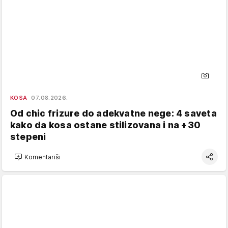
KOSA
07.08.2026.
Od chic frizure do adekvatne nege: 4 saveta
kako da kosa ostane stilizovana i na +30
stepeni
Komentariši