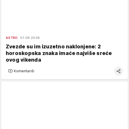
ASTRO
07.08.2026.
Zvezde su im izuzetno naklonjene: 2
horoskopska znaka imaće najviše sreće
ovog vikenda
Komentariši