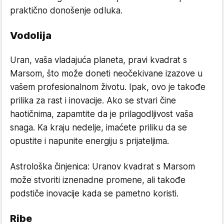
praktično donošenje odluka.
Vodolija
Uran, vaša vladajuća planeta, pravi kvadrat s
Marsom, što može doneti neočekivane izazove u
vašem profesionalnom životu. Ipak, ovo je takođe
prilika za rast i inovacije. Ako se stvari čine
haotičnima, zapamtite da je prilagodljivost vaša
snaga. Ka kraju nedelje, imaćete priliku da se
opustite i napunite energiju s prijateljima.
Astrološka činjenica: Uranov kvadrat s Marsom
može stvoriti iznenadne promene, ali takođe
podstiče inovacije kada se pametno koristi.
Ribe