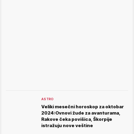
ASTRO
Veliki mesečni horoskop za oktobar
2024:Ovnovi žude za avanturama,
Rakove čeka povišica, Škorpije
istražuju nove veštine