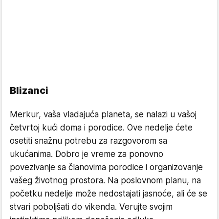
Blizanci
Merkur, vaša vladajuća planeta, se nalazi u vašoj
četvrtoj kući doma i porodice. Ove nedelje ćete
osetiti snažnu potrebu za razgovorom sa
ukućanima. Dobro je vreme za ponovno
povezivanje sa članovima porodice i organizovanje
vašeg životnog prostora. Na poslovnom planu, na
početku nedelje može nedostajati jasnoće, ali će se
stvari poboljšati do vikenda. Verujte svojim