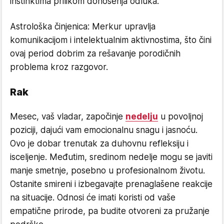
instinktima prilikom donošenja odluka.
Astrološka činjenica: Merkur upravlja
komunikacijom i intelektualnim aktivnostima, što čini
ovaj period dobrim za rešavanje porodičnih
problema kroz razgovor.
Rak
Mesec, vaš vladar, započinje
nedelju
u povoljnoj
poziciji, dajući vam emocionalnu snagu i jasnoću.
Ovo je dobar trenutak za duhovnu refleksiju i
isceljenje. Međutim, sredinom nedelje mogu se javiti
manje smetnje, posebno u profesionalnom životu.
Ostanite smireni i izbegavajte prenaglašene reakcije
na situacije. Odnosi će imati koristi od vaše
empatične prirode, pa budite otvoreni za pružanje