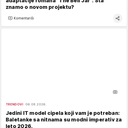
adaptacije romana "The Bell Jar": Šta
znamo o novom projektu?
Komentariši
TRENDOVI
06.08.2026.
Jedini IT model cipela koji vam je potreban:
Baletanke sa nitnama su modni imperativ za
leto 2026.