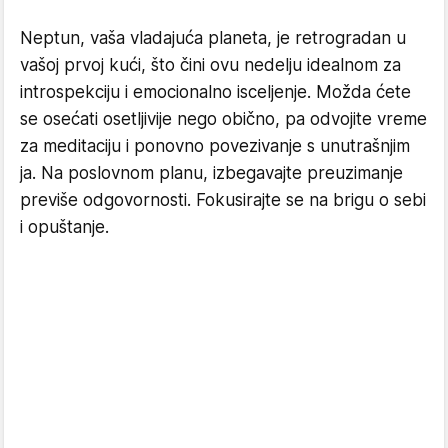
Neptun, vaša vladajuća planeta, je retrogradan u
vašoj prvoj kući, što čini ovu nedelju idealnom za
introspekciju i emocionalno isceljenje. Možda ćete
se osećati osetljivije nego obično, pa odvojite vreme
za meditaciju i ponovno povezivanje s unutrašnjim
ja. Na poslovnom planu, izbegavajte preuzimanje
previše odgovornosti. Fokusirajte se na brigu o sebi
i opuštanje.