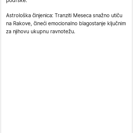
podrške.
Astrološka činjenica: Tranziti Meseca snažno utiču
na Rakove, čineći emocionalno blagostanje ključnim
za njihovu ukupnu ravnotežu.