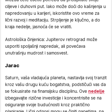
ciljeve i duhovni put. Iako može doći do kašnjenja u
napredovanju u karijeri, iskoristite ovo vreme za
lični razvoj i meditaciju. Strpljenje je ključno, a do
kraja nedelje, jasnoća će se vratiti.
Astrološka činjenica: Jupiterov retrograd može
usporiti spoljašnji napredak, ali povećava
unutrašnju mudrost i samosvest.
Jarac
Saturn, vaša vladajuća planeta, nastavlja svoj tranzit
kroz vašu drugu kuću bogatstva, podstičući vas da
se fokusirate na finansijsku disciplinu. Ove
nedelje
izbegavajte rizične investicije i koncentrisite se na
osiguranje svoje budućnosti kroz praktično
planiranje. Lični odnosi mogu se činiti napetima, pa