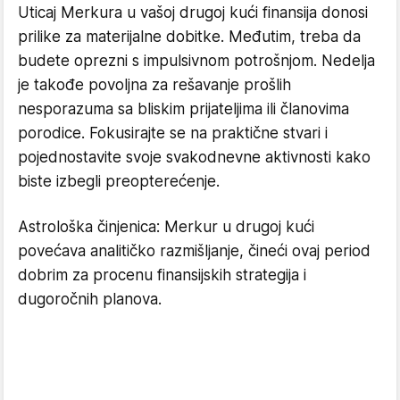
Uticaj Merkura u vašoj drugoj kući finansija donosi
prilike za materijalne dobitke. Međutim, treba da
budete oprezni s impulsivnom potrošnjom. Nedelja
je takođe povoljna za rešavanje prošlih
nesporazuma sa bliskim prijateljima ili članovima
porodice. Fokusirajte se na praktične stvari i
pojednostavite svoje svakodnevne aktivnosti kako
biste izbegli preopterećenje.
Astrološka činjenica: Merkur u drugoj kući
povećava analitičko razmišljanje, čineći ovaj period
dobrim za procenu finansijskih strategija i
dugoročnih planova.