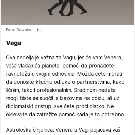
Foto: Rawpixel Ltd.
Vaga
Ova nedelja je važna za Vagu, jer će vam Venera,
vaša vladajuća planeta, pomoći da pronađete
ravnotežu u svojim odnosima. Možda ćete morati
da donosite ključne odluke o partnerstvima, kako
ličnim, tako i profesionalnim. Sredinom nedelje
mogli biste se suočiti s izazovima na poslu, ali uz
diplomatski pristup, sve ćete proći glatko. Ne
oklevajte da zatražite pomoć kada je to potrebno.
Astrološka činjenica: Venera u Vagi pojačava vaš