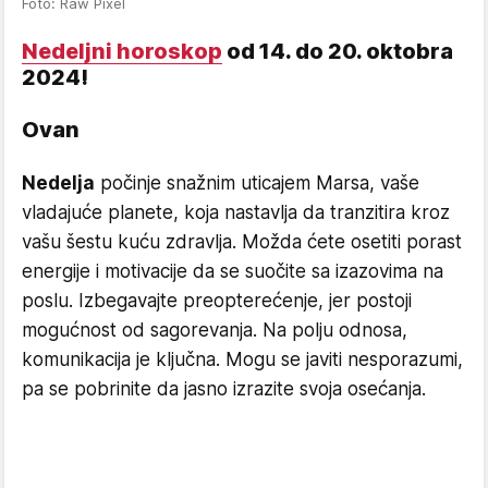
Foto: Raw Pixel
Nedeljni horoskop
od 14. do 20. oktobra
2024!
Ovan
Nedelja
počinje snažnim uticajem Marsa, vaše
vladajuće planete, koja nastavlja da tranzitira kroz
vašu šestu kuću zdravlja. Možda ćete osetiti porast
energije i motivacije da se suočite sa izazovima na
poslu. Izbegavajte preopterećenje, jer postoji
mogućnost od sagorevanja. Na polju odnosa,
komunikacija je ključna. Mogu se javiti nesporazumi,
pa se pobrinite da jasno izrazite svoja osećanja.