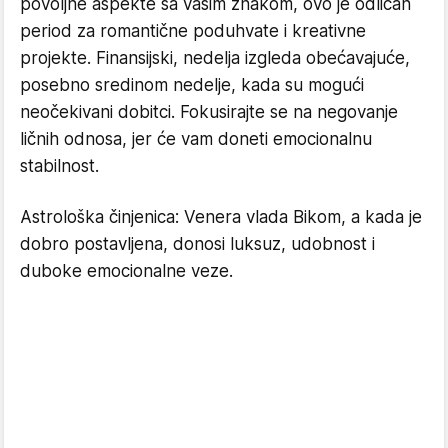
povoljne aspekte sa vašim znakom, ovo je odličan
period za romantične poduhvate i kreativne
projekte. Finansijski, nedelja izgleda obećavajuće,
posebno sredinom nedelje, kada su mogući
neočekivani dobitci. Fokusirajte se na negovanje
ličnih odnosa, jer će vam doneti emocionalnu
stabilnost.
Astrološka činjenica: Venera vlada Bikom, a kada je
dobro postavljena, donosi luksuz, udobnost i
duboke emocionalne veze.