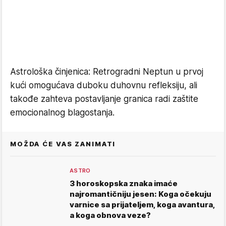
Astrološka činjenica: Retrogradni Neptun u prvoj
kući omogućava duboku duhovnu refleksiju, ali
takođe zahteva postavljanje granica radi zaštite
emocionalnog blagostanja.
MOŽDA ĆE VAS ZANIMATI
ASTRO
3 horoskopska znaka imaće
najromantičniju jesen: Koga očekuju
varnice sa prijateljem, koga avantura,
a koga obnova veze?