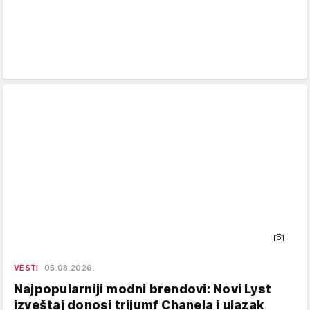
VESTI
05.08.2026.
Najpopularniji modni brendovi: Novi Lyst
izveštaj donosi trijumf Chanela i ulazak