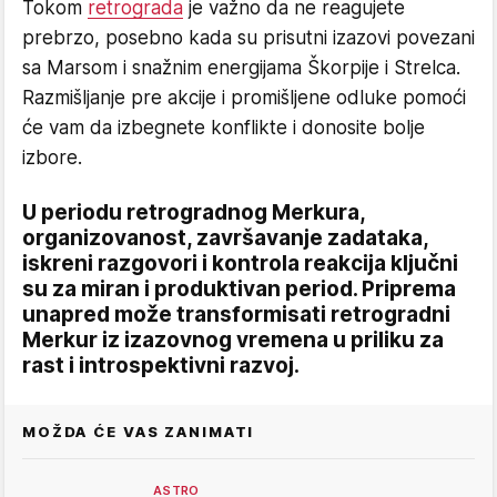
Tokom
retrograda
je važno da ne reagujete
prebrzo, posebno kada su prisutni izazovi povezani
sa Marsom i snažnim energijama Škorpije i Strelca.
Razmišljanje pre akcije i promišljene odluke pomoći
će vam da izbegnete konflikte i donosite bolje
izbore.
U periodu retrogradnog Merkura,
organizovanost, završavanje zadataka,
iskreni razgovori i kontrola reakcija ključni
su za miran i produktivan period. Priprema
unapred može transformisati retrogradni
Merkur iz izazovnog vremena u priliku za
rast i introspektivni razvoj.
MOŽDA ĆE VAS ZANIMATI
ASTRO