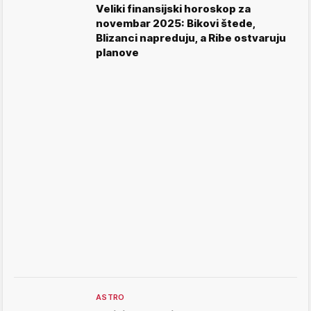
Veliki finansijski horoskop za
novembar 2025: Bikovi štede,
Blizanci napreduju, a Ribe ostvaruju
planove
ASTRO