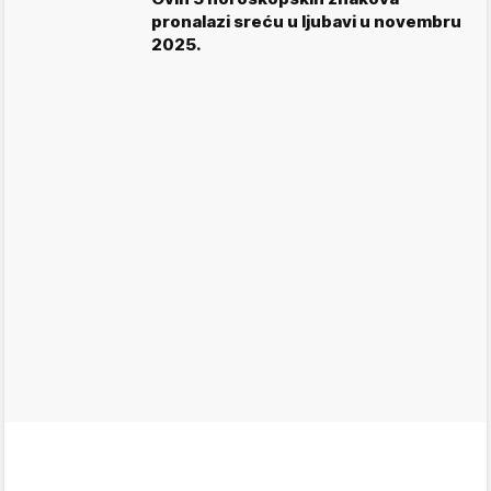
pronalazi sreću u ljubavi u novembru
2025.