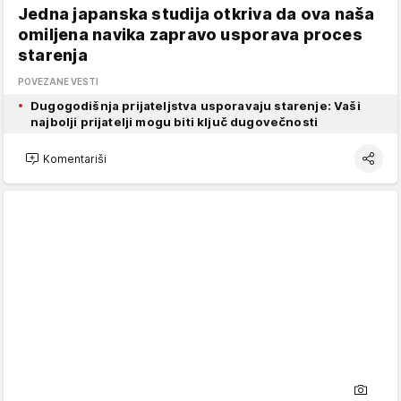
Jedna japanska studija otkriva da ova naša
omiljena navika zapravo usporava proces
starenja
POVEZANE VESTI
Dugogodišnja prijateljstva usporavaju starenje: Vaši
najbolji prijatelji mogu biti ključ dugovečnosti
Komentariši