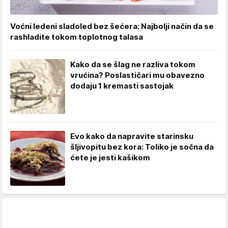
Voćni ledeni sladoled bez šećera: Najbolji način da se
rashladite tokom toplotnog talasa
Kako da se šlag ne razliva tokom
vrućina? Poslastičari mu obavezno
dodaju 1 kremasti sastojak
Evo kako da napravite starinsku
šljivopitu bez kora: Toliko je sočna da
ćete je jesti kašikom