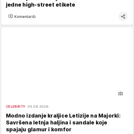
jedne high-street etikete
Komentariši
CELEBRITY
05.08.2026.
Modno izdanje kraljice Letizije na Majorki:
Savršena letnja haljina i sandale koje
spajaju glamur i komfor