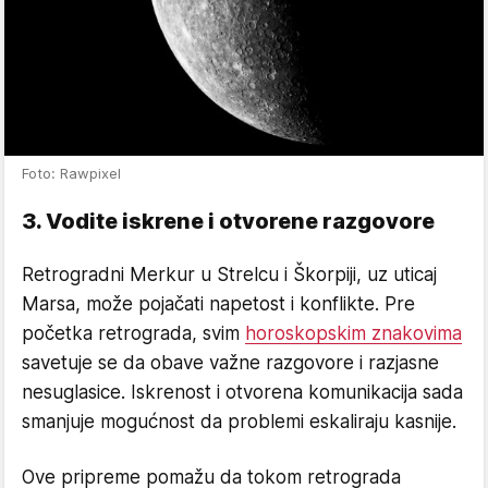
Foto: Rawpixel
3. Vodite iskrene i otvorene razgovore
Retrogradni Merkur u Strelcu i Škorpiji, uz uticaj
Marsa, može pojačati napetost i konflikte. Pre
početka retrograda, svim
horoskopskim znakovima
savetuje se da obave važne razgovore i razjasne
nesuglasice. Iskrenost i otvorena komunikacija sada
smanjuje mogućnost da problemi eskaliraju kasnije.
Ove pripreme pomažu da tokom retrograda