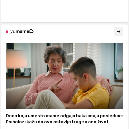
Deca koju umesto mame odgaja baka imaju posledice:
Psiholozi kažu da ovo ostavlja trag za ceo život