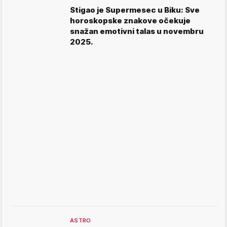
Stigao je Supermesec u Biku: Sve
horoskopske znakove očekuje
snažan emotivni talas u novembru
2025.
ASTRO