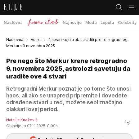
Naslovna
Najnovije
Moda
Lepota
Celebrity
Naslovna
Astro
4 stvari koje treba uraditi pre retrogradnog
Merkura 9 novembra 2025
Pre nego što Merkur krene retrogradno
9. novembra 2025, astrolozi savetuju da
uradite ove 4 stvari
Retrogradni Merkur poznat je po tome što unosi
haos, ali ako se unapred pripremite i dovedete
određene stvari u red, možete sebi značajno
olakšati ovaj period.
Natalija Knežević
Objavljeno 07.11.2025. 8:00h