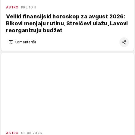
ASTRO
PRE 10 H
Veliki finansijski horoskop za avgust 2026:
Bikovi menjaju rutinu, Strelčevi ulažu, Lavovi
reorganizuju budžet
Komentariši
ASTRO
05.08.2026.