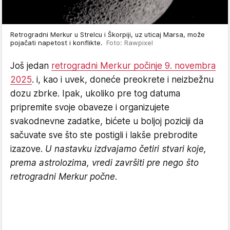
Retrogradni Merkur u Strelcu i Škorpiji, uz uticaj Marsa, može
pojačati napetost i konflikte.
Foto: Rawpixel
Još jedan
retrogradni Merkur počinje 9. novembra
2025
. i, kao i uvek, doneće preokrete i neizbežnu
dozu zbrke. Ipak, ukoliko pre tog datuma
pripremite svoje obaveze i organizujete
svakodnevne zadatke, bićete u boljoj poziciji da
sačuvate sve što ste postigli i lakše prebrodite
izazove.
U nastavku izdvajamo četiri stvari koje,
prema astrolozima, vredi završiti pre nego što
retrogradni Merkur počne.