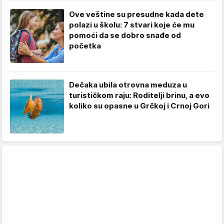
Ove veštine su presudne kada dete
polazi u školu: 7 stvari koje će mu
pomoći da se dobro snađe od
početka
Dečaka ubila otrovna meduza u
turističkom raju: Roditelji brinu, a evo
koliko su opasne u Grčkoj i Crnoj Gori