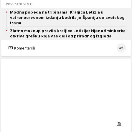
POVEZANE VESTI
Modna pobeda na tribinama: Kraljica Letizia u
vatrenocrvenom izdanju bodrila je Španiju do svetskog
trona
Zlatno makeup pravilo kraljice Letizije: Njena šminkerka
otkriva grešku koja vas deli od prirodnog izgleda
Komentariši