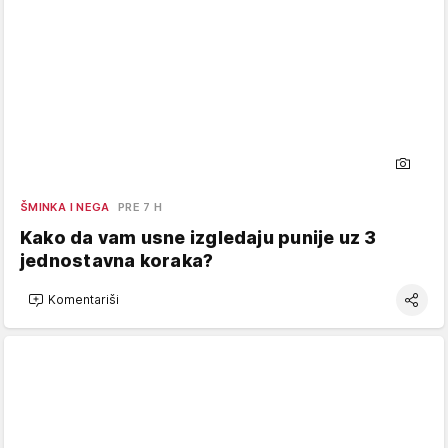
ŠMINKA I NEGA
PRE 7 H
Kako da vam usne izgledaju punije uz 3
jednostavna koraka?
Komentariši