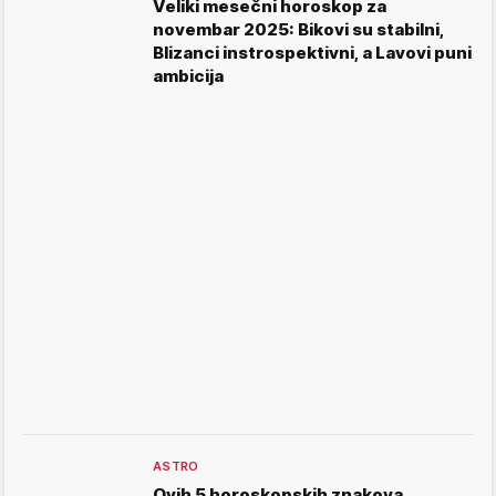
Veliki mesečni horoskop za
novembar 2025: Bikovi su stabilni,
Blizanci instrospektivni, a Lavovi puni
ambicija
ASTRO
Ovih 5 horoskopskih znakova