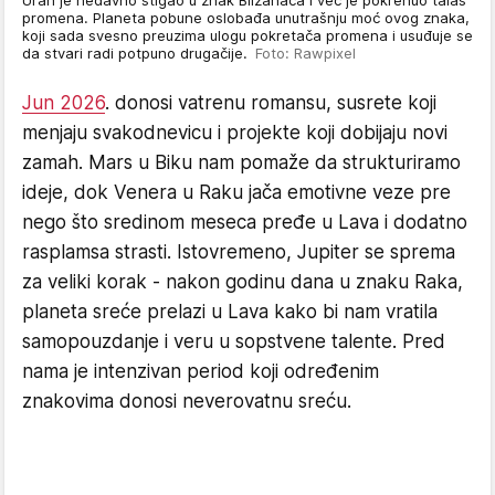
promena. Planeta pobune oslobađa unutrašnju moć ovog znaka,
koji sada svesno preuzima ulogu pokretača promena i usuđuje se
da stvari radi potpuno drugačije.
Foto: Rawpixel
Jun 2026
. donosi vatrenu romansu, susrete koji
menjaju svakodnevicu i projekte koji dobijaju novi
zamah. Mars u Biku nam pomaže da strukturiramo
ideje, dok Venera u Raku jača emotivne veze pre
nego što sredinom meseca pređe u Lava i dodatno
rasplamsa strasti. Istovremeno, Jupiter se sprema
za veliki korak - nakon godinu dana u znaku Raka,
planeta sreće prelazi u Lava kako bi nam vratila
samopouzdanje i veru u sopstvene talente. Pred
nama je intenzivan period koji određenim
znakovima donosi neverovatnu sreću.