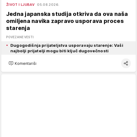
ŽIVOT I LJUBAV
05.08.2026.
Jedna japanska studija otkriva da ova naša
omiljena navika zapravo usporava proces
starenja
POVEZANE VESTI
Dugogodišnja prijateljstva usporavaju starenje: Vaši
najbolji prijatelji mogu biti ključ dugovečnosti
Komentariši