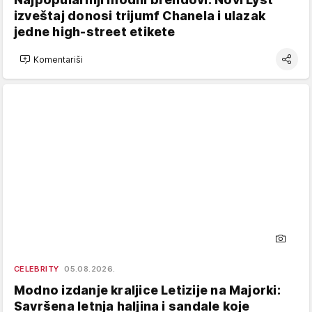
izveštaj donosi trijumf Chanela i ulazak
jedne high-street etikete
Komentariši
CELEBRITY
05.08.2026.
Modno izdanje kraljice Letizije na Majorki:
Savršena letnja haljina i sandale koje