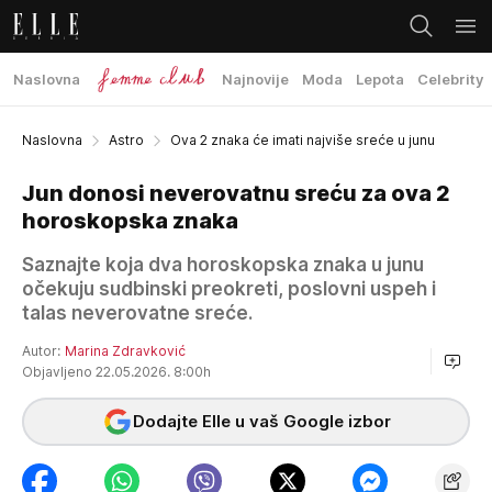
Naslovna
Najnovije
Moda
Lepota
Celebrity
Naslovna
Astro
Ova 2 znaka će imati najviše sreće u junu
Jun donosi neverovatnu sreću za ova 2
horoskopska znaka
Saznajte koja dva horoskopska znaka u junu
očekuju sudbinski preokreti, poslovni uspeh i
talas neverovatne sreće.
Autor:
Marina Zdravković
Objavljeno 22.05.2026. 8:00h
Dodajte Elle u vaš Google izbor