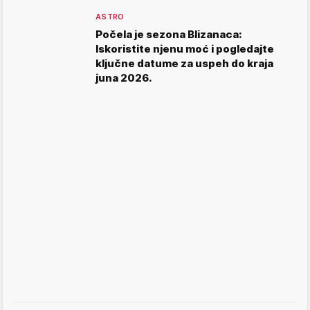
ASTRO
Počela je sezona Blizanaca:
Iskoristite njenu moć i pogledajte
ključne datume za uspeh do kraja
juna 2026.