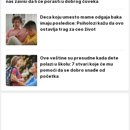
nas zavisi da li će porasti u dobrog čoveka
Deca koju umesto mame odgaja baka
imaju posledice: Psiholozi kažu da ovo
ostavlja trag za ceo život
Ove veštine su presudne kada dete
polazi u školu: 7 stvari koje će mu
pomoći da se dobro snađe od
početka