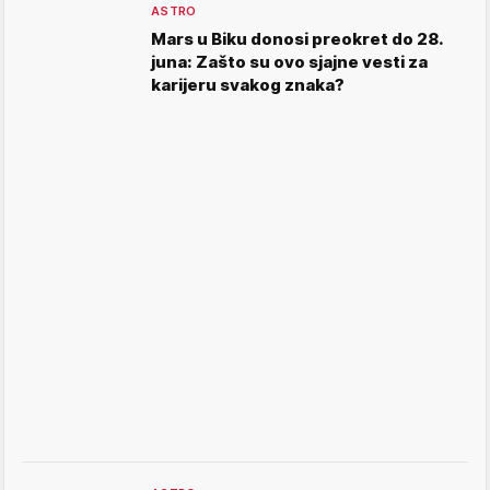
ASTRO
Mars u Biku donosi preokret do 28.
juna: Zašto su ovo sjajne vesti za
karijeru svakog znaka?