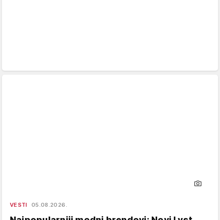
VESTI
05.08.2026.
Najpopularniji modni brendovi: Novi Lyst