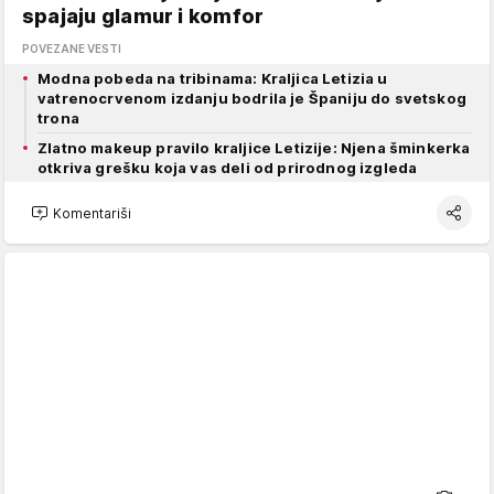
spajaju glamur i komfor
POVEZANE VESTI
Modna pobeda na tribinama: Kraljica Letizia u
vatrenocrvenom izdanju bodrila je Španiju do svetskog
trona
Zlatno makeup pravilo kraljice Letizije: Njena šminkerka
otkriva grešku koja vas deli od prirodnog izgleda
Komentariši