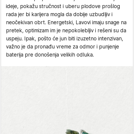
ideje, pokažu stručnost i uberu plodove prošlog
rada jer bi karijera mogla da dobije uzbudljiv i
neočekivan obrt. Energetski, Lavovi imaju snage na
pretek, optimizam im je nepokolebljiv i rešeni su da
uspeju. Ipak, pošto će jun biti izuzetno intenzivan,
važno je da pronađu vreme za odmor i punjenje
baterija pre donošenja velikih odluka.