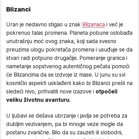
Blizanci
Uran je nedavno stigao u znak
Blizanaca
i već je
pokrenuo talas promena. Planeta pobune oslobađa
unutrašnju moć ovog znaka, koji sada svesno
preuzima ulogu pokretača promena i usuđuje se da
stvari radi potpuno drugačije. Pomeranje granica i
nametanje sopstvenog autentičnog pečata pomoći
će Blizancima da se izdvoje iz mase. U junu su svi
kosmički aspekti usklađeni kako bi Blizanci prešli na
sledeći nivo, prihvatili nove izazove i
otpočeli
veliku životnu avanturu
.
U ljubavi se dešava ubrzanje i javlja se potreba za
dubljim vezivanjem, pa bi mnoge veze mogle da
postanu zvanične. Bilo da su zauzeti ili slobodni,