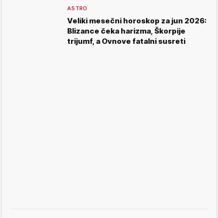
ASTRO
Veliki mesečni horoskop za jun 2026:
Blizance čeka harizma, Škorpije
trijumf, a Ovnove fatalni susreti