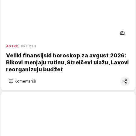
ASTRO
PRE 21 H
Veliki finansijski horoskop za avgust 2026:
Bikovi menjaju rutinu, Strelčevi ulažu, Lavovi
reorganizuju budžet
Komentariši