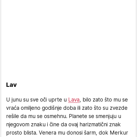
Lav
U junu su sve oči uprte u
Lava
, bilo zato što mu se
vraća omiljeno godišnje doba ili zato što su zvezde
rešile da mu se osmehnu. Planete se smenjuju u
njegovom znaku i čine da ovaj harizmatični znak
prosto blista. Venera mu donosi šarm, dok Merkur