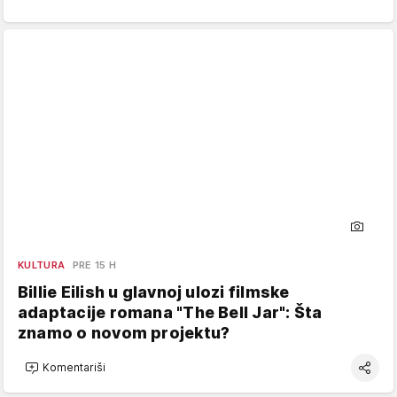
KULTURA
PRE 15 H
Billie Eilish u glavnoj ulozi filmske
adaptacije romana "The Bell Jar": Šta
znamo o novom projektu?
Komentariši