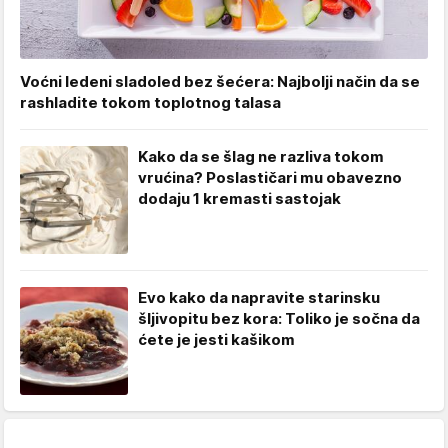
Voćni ledeni sladoled bez šećera: Najbolji način da se
rashladite tokom toplotnog talasa
Kako da se šlag ne razliva tokom
vrućina? Poslastičari mu obavezno
dodaju 1 kremasti sastojak
Evo kako da napravite starinsku
šljivopitu bez kora: Toliko je sočna da
ćete je jesti kašikom