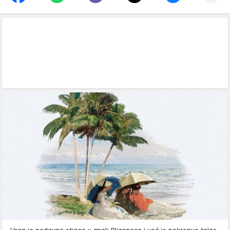
Uran je nedavno stigao u znak Blizanaca i već je pokrenuo talas