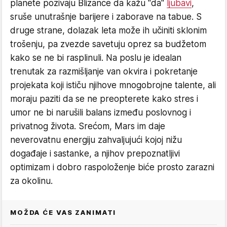
planete pozivaju Blizance da kažu "da"
ljubavi
,
sruše unutrašnje barijere i zaborave na tabue. S
druge strane, dolazak leta može ih učiniti sklonim
trošenju, pa zvezde savetuju oprez sa budžetom
kako se ne bi rasplinuli. Na poslu je idealan
trenutak za razmišljanje van okvira i pokretanje
projekata koji ističu njihove mnogobrojne talente, ali
moraju paziti da se ne preopterete kako stres i
umor ne bi narušili balans između poslovnog i
privatnog života. Srećom, Mars im daje
neverovatnu energiju zahvaljujući kojoj nižu
događaje i sastanke, a njihov prepoznatljivi
optimizam i dobro raspoloženje biće prosto zarazni
za okolinu.
MOŽDA ĆE VAS ZANIMATI