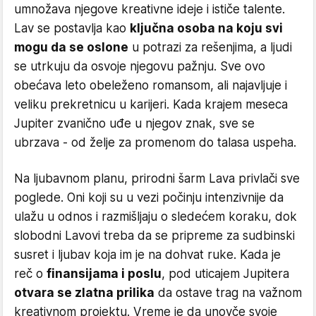
umnožava njegove kreativne ideje i ističe talente.
Lav se postavlja kao
ključna osoba na koju svi
mogu da se oslone
u potrazi za rešenjima, a ljudi
se utrkuju da osvoje njegovu pažnju. Sve ovo
obećava leto obeleženo romansom, ali najavljuje i
veliku prekretnicu u karijeri. Kada krajem meseca
Jupiter zvanično uđe u njegov znak, sve se
ubrzava - od želje za promenom do talasa uspeha.
Na ljubavnom planu, prirodni šarm Lava privlači sve
poglede. Oni koji su u vezi počinju intenzivnije da
ulažu u odnos i razmišljaju o sledećem koraku, dok
slobodni Lavovi treba da se pripreme za sudbinski
susret i ljubav koja im je na dohvat ruke. Kada je
reč o
finansijama i poslu
, pod uticajem Jupitera
otvara se zlatna prilika
da ostave trag na važnom
kreativnom projektu. Vreme je da unovče svoje