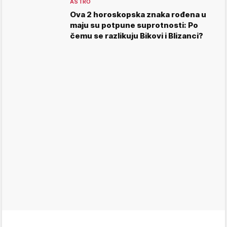
ASTRO
Ova 2 horoskopska znaka rođena u
maju su potpune suprotnosti: Po
čemu se razlikuju Bikovi i Blizanci?