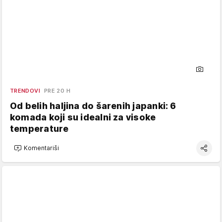
TRENDOVI
PRE 20 H
Od belih haljina do šarenih japanki: 6
komada koji su idealni za visoke
temperature
Komentariši