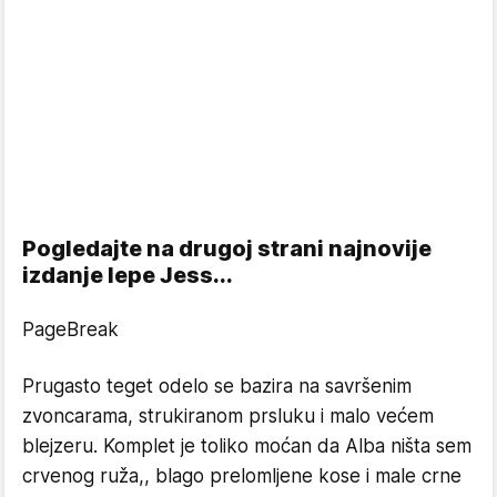
Pogledajte na drugoj strani najnovije
izdanje lepe Jess...
PageBreak
Prugasto teget odelo se bazira na savršenim
zvoncarama, strukiranom prsluku i malo većem
blejzeru. Komplet je toliko moćan da Alba ništa sem
crvenog ruža,, blago prelomljene kose i male crne