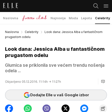
Naslovna
Najnovije
Moda
Lepota
Celebrity
Naslovna
Celebrity
Look dana: Jessica Alba u fantastičnom
prugastom odelu
Look dana: Jessica Alba u fantastičnom
prugastom odelu
Glumica se priklonila sve većem trendu nošenja
odela ...
Objavljeno 05.12.2016. 11:14h
→ 11:27h
Dodajte Elle u vaš Google izbor