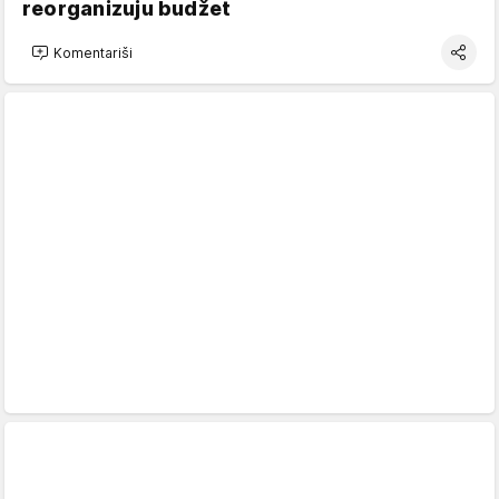
reorganizuju budžet
Komentariši