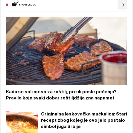
Kada se soli meso za roštilj, pre ili posle pečenja?
Pravilo koje svaki dobar roštiljdžija zna napamet
Originalna leskovačka mućkalica: Stari
recept zbog kojeg je ovo jelo postalo
simbol juga Srbije