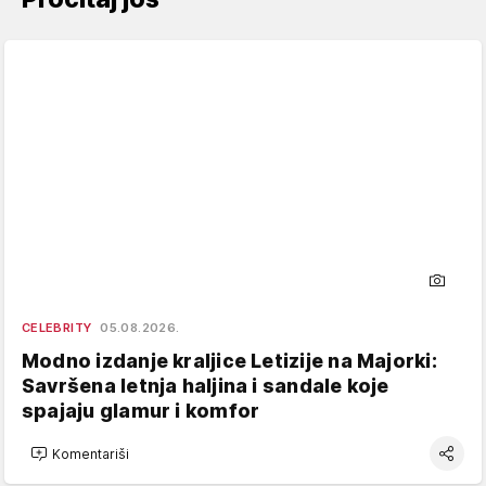
CELEBRITY
05.08.2026.
Modno izdanje kraljice Letizije na Majorki:
Savršena letnja haljina i sandale koje
spajaju glamur i komfor
Komentariši