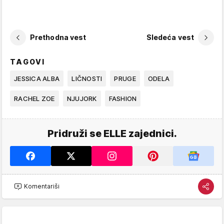
Prethodna vest
Sledeća vest
TAGOVI
JESSICA ALBA
LIČNOSTI
PRUGE
ODELA
RACHEL ZOE
NJUJORK
FASHION
Pridruži se ELLE zajednici.
Komentariši