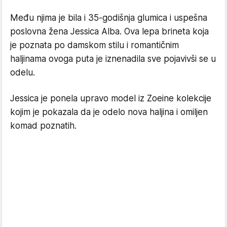
Među njima je bila i 35-godišnja glumica i uspešna
poslovna žena Jessica Alba. Ova lepa brineta koja
je poznata po damskom stilu i romantičnim
haljinama ovoga puta je iznenadila sve pojavivši se u
odelu.
Jessica je ponela upravo model iz Zoeine kolekcije
kojim je pokazala da je odelo nova haljina i omiljen
komad poznatih.