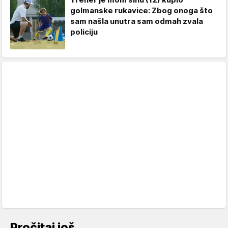
golmanske rukavice: Zbog onoga što
sam našla unutra sam odmah zvala
policiju
Pročitaj još