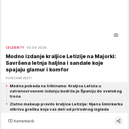
CELEBRITY
05.08.2026.
Modno izdanje kraljice Letizije na Majorki:
Savršena letnja haljina i sandale koje
spajaju glamur i komfor
POVEZANE VESTI
Modna pobeda na tribinama: Kraljica Letizia u
vatrenocrvenom izdanju bodrila je Španiju do svetskog
trona
Zlatno makeup pravilo kraljice Letizije: Njena šminkerka
otkriva grešku koja vas deli od prirodnog izgleda
Komentariši