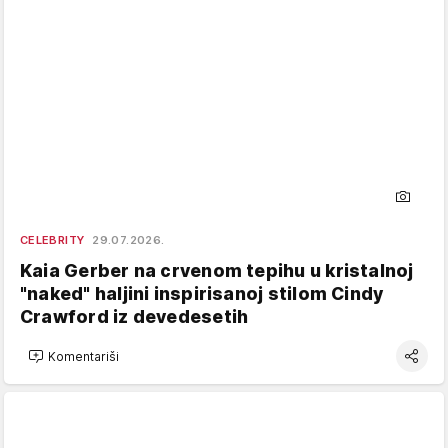
CELEBRITY
29.07.2026.
Kaia Gerber na crvenom tepihu u kristalnoj
"naked" haljini inspirisanoj stilom Cindy
Crawford iz devedesetih
Komentariši