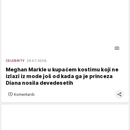
CELEBRITY
28.07.2026.
Meghan Markle u kupaćem kostimu koji ne
izlazi iz mode još od kada ga je princeza
Diana nosila devedesetih
Komentariši