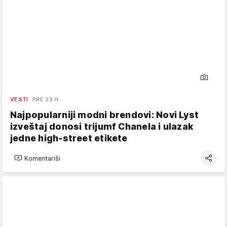
VESTI
PRE 23 H
Najpopularniji modni brendovi: Novi Lyst
izveštaj donosi trijumf Chanela i ulazak
jedne high-street etikete
Komentariši