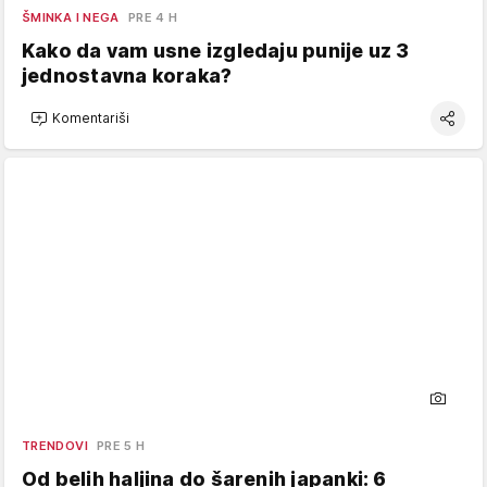
ŠMINKA I NEGA
PRE 4 H
Kako da vam usne izgledaju punije uz 3
jednostavna koraka?
Komentariši
TRENDOVI
PRE 5 H
Od belih haljina do šarenih japanki: 6