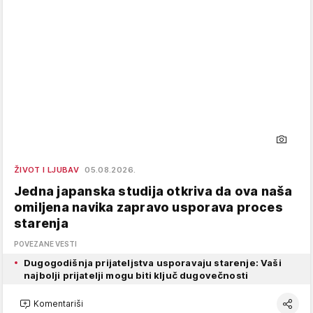
ŽIVOT I LJUBAV
05.08.2026.
Jedna japanska studija otkriva da ova naša
omiljena navika zapravo usporava proces
starenja
POVEZANE VESTI
Dugogodišnja prijateljstva usporavaju starenje: Vaši
najbolji prijatelji mogu biti ključ dugovečnosti
Komentariši