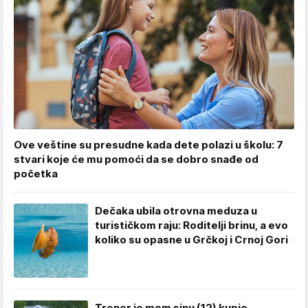
Ove veštine su presudne kada dete polazi u školu: 7
stvari koje će mu pomoći da se dobro snađe od
početka
Dečaka ubila otrovna meduza u
turističkom raju: Roditelji brinu, a evo
koliko su opasne u Grčkoj i Crnoj Gori
Trener je mom sinu (12) kupio