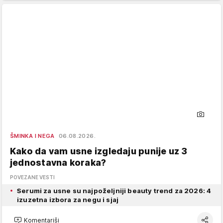
ŠMINKA I NEGA
06.08.2026.
Kako da vam usne izgledaju punije uz 3
jednostavna koraka?
POVEZANE VESTI
Serumi za usne su najpoželjniji beauty trend za 2026: 4
izuzetna izbora za negu i sjaj
Komentariši