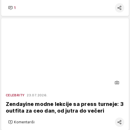
1
CELEBRITY
23.07.2026.
Zendayine modne lekcije sa press turneje: 3
outfita za ceo dan, od jutra do večeri
Komentariši