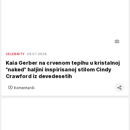
CELEBRITY
29.07.2026.
Kaia Gerber na crvenom tepihu u kristalnoj
"naked" haljini inspirisanoj stilom Cindy
Crawford iz devedesetih
Komentariši