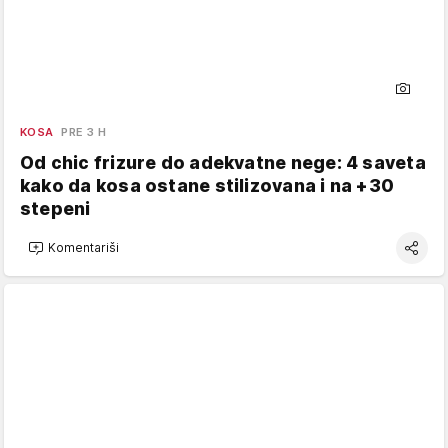
KOSA
PRE 3 H
Od chic frizure do adekvatne nege: 4 saveta
kako da kosa ostane stilizovana i na +30
stepeni
Komentariši