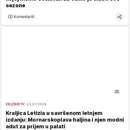
sezone
Komentariši
CELEBRITY
24.07.2026.
Kraljica Letizia u savršenom letnjem
izdanju: Mornarskoplava haljina i njen modni
adut za prijem u palati