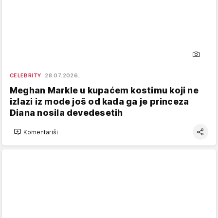
CELEBRITY
28.07.2026.
Meghan Markle u kupaćem kostimu koji ne
izlazi iz mode još od kada ga je princeza
Diana nosila devedesetih
Komentariši