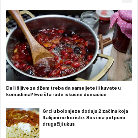
Da li šljive za džem treba da sameljete ili kuvate u
komadima? Evo šta rade iskusne domaćice
Grci u bolonjeze dodaju 2 začina koja
Italijani ne koriste: Sos ima potpuno
drugačiji ukus