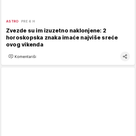
ASTRO
PRE 6 H
Zvezde su im izuzetno naklonjene: 2
horoskopska znaka imaće najviše sreće
ovog vikenda
Komentariši