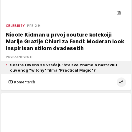
CELEBRITY
PRE 2 H
Nicole Kidman u prvoj couture kolekciji
Marije Grazije Chiuri za Fendi: Moderan look
inspirisan stilom dvadesetih
POVEZANE VESTI
Sestre Owens se vraćaju: Šta sve znamo o nastavku
čuvenog "witchy" filma "Practical Magic"?
Komentariši