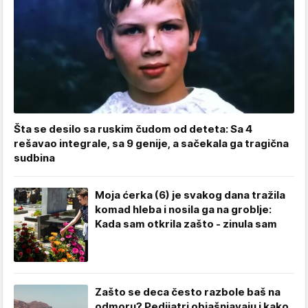
Šta se desilo sa ruskim čudom od deteta: Sa 4
rešavao integrale, sa 9 genije, a sačekala ga tragična
sudbina
Moja ćerka (6) je svakog dana tražila
komad hleba i nosila ga na groblje:
Kada sam otkrila zašto - zinula sam
Zašto se deca često razbole baš na
odmoru? Pedijatri objašnjavaju i kako