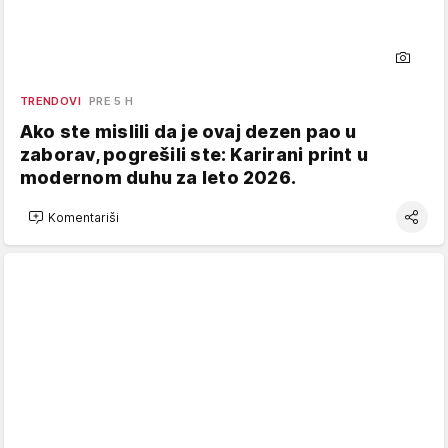
TRENDOVI
PRE 5 H
Ako ste mislili da je ovaj dezen pao u
zaborav, pogrešili ste: Karirani print u
modernom duhu za leto 2026.
Komentariši