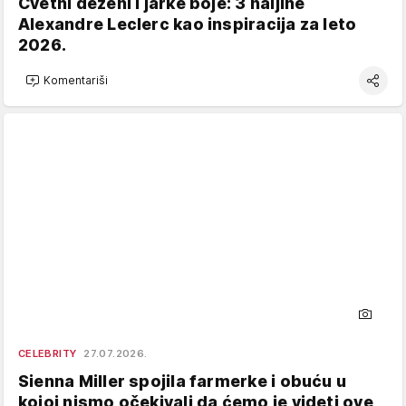
Cvetni dezeni i jarke boje: 3 haljine
Alexandre Leclerc kao inspiracija za leto
2026.
Komentariši
CELEBRITY
27.07.2026.
Sienna Miller spojila farmerke i obuću u
kojoj nismo očekivali da ćemo je videti ove