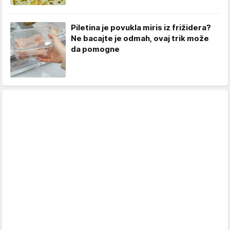
Piletina je povukla miris iz frižidera?
Ne bacajte je odmah, ovaj trik može
da pomogne