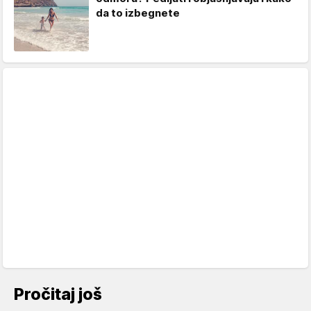
da to izbegnete
Pročitaj još