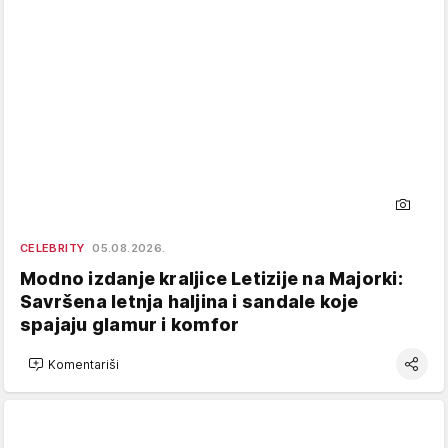
CELEBRITY
05.08.2026.
Modno izdanje kraljice Letizije na Majorki:
Savršena letnja haljina i sandale koje
spajaju glamur i komfor
Komentariši