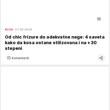
KOSA
07.08.2026.
Od chic frizure do adekvatne nege: 4 saveta
kako da kosa ostane stilizovana i na +30
stepeni
Komentariši