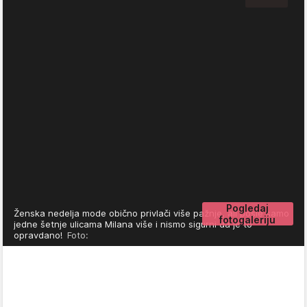
Pogledaj
Ženska nedelja mode obično privlači više pažnje, ali posle samo
fotogaleriju
jedne šetnje ulicama Milana više i nismo sigurni da je to
opravdano!
Foto: