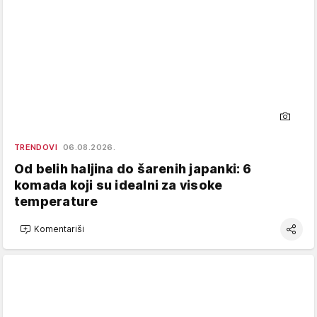
TRENDOVI
06.08.2026.
Od belih haljina do šarenih japanki: 6
komada koji su idealni za visoke
temperature
Komentariši