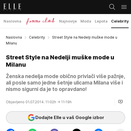
Naslovna
Najnovije
Moda
Lepota
Celebrity
Naslovna
Celebrity
Street Style na Nedelji muške mode u
Milanu
Street Style na Nedelji muške mode u
Milanu
Ženska nedelja mode obično privlači više pažnje,
ali posle samo jedne šetnje ulicama Milana više i
nismo sigurni da je to opravdano!
Objavljeno 01.07.2014. 11:02h
→ 11:19h
Dodajte Elle u vaš Google izbor