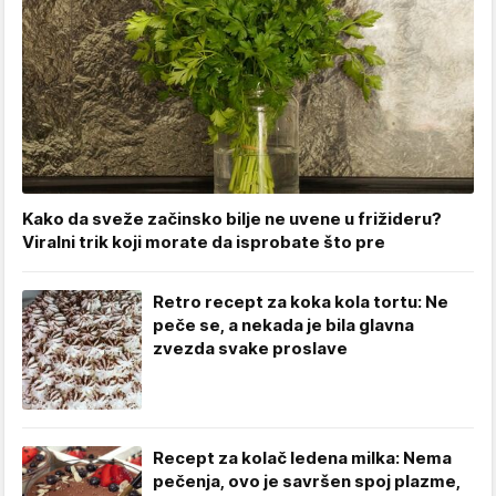
Kako da sveže začinsko bilje ne uvene u frižideru?
Viralni trik koji morate da isprobate što pre
Retro recept za koka kola tortu: Ne
peče se, a nekada je bila glavna
zvezda svake proslave
Recept za kolač ledena milka: Nema
pečenja, ovo je savršen spoj plazme,