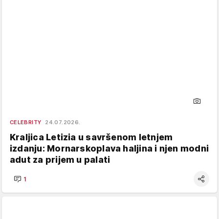
CELEBRITY
24.07.2026.
Kraljica Letizia u savršenom letnjem
izdanju: Mornarskoplava haljina i njen modni
adut za prijem u palati
1