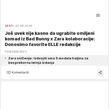
VESTI
07.08.2026.
Još uvek nije kasno da ugrabite omiljeni
komad iz Bad Bunny x Zara kolaboracije:
Donosimo favorite ELLE redakcije
POVEZANE VESTI
Zara sniženje: Izdvojili smo 5 modela haljina za
besprekorna letnja izdanja
Komentariši