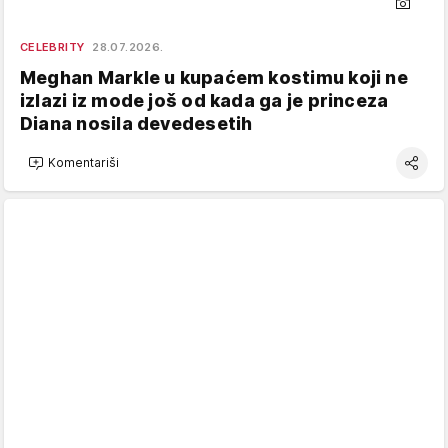
CELEBRITY
28.07.2026.
Meghan Markle u kupaćem kostimu koji ne
izlazi iz mode još od kada ga je princeza
Diana nosila devedesetih
Komentariši