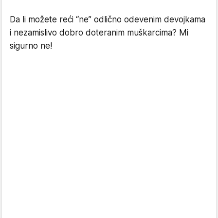
Da li možete reći “ne” odlično odevenim devojkama
i nezamislivo dobro doteranim muškarcima? Mi
sigurno ne!