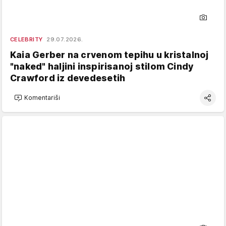
CELEBRITY
29.07.2026.
Kaia Gerber na crvenom tepihu u kristalnoj
"naked" haljini inspirisanoj stilom Cindy
Crawford iz devedesetih
Komentariši