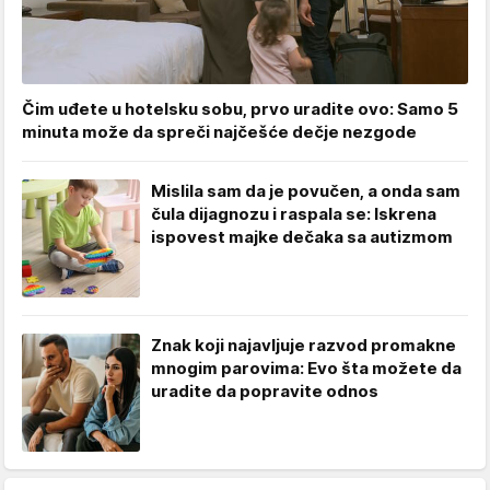
Čim uđete u hotelsku sobu, prvo uradite ovo: Samo 5
minuta može da spreči najčešće dečje nezgode
Mislila sam da je povučen, a onda sam
čula dijagnozu i raspala se: Iskrena
ispovest majke dečaka sa autizmom
Znak koji najavljuje razvod promakne
mnogim parovima: Evo šta možete da
uradite da popravite odnos