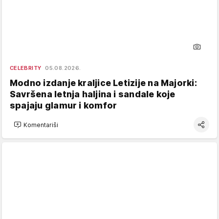
CELEBRITY
05.08.2026.
Modno izdanje kraljice Letizije na Majorki:
Savršena letnja haljina i sandale koje
spajaju glamur i komfor
Komentariši