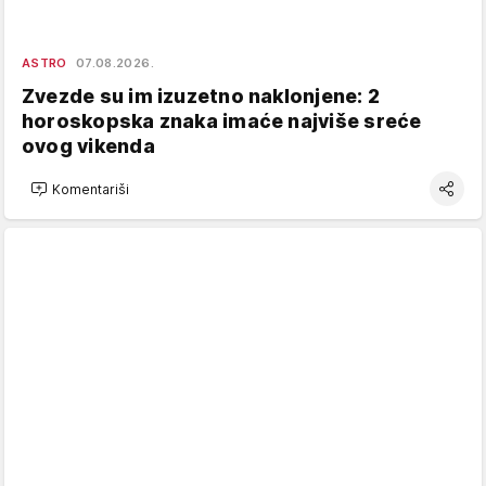
ASTRO
07.08.2026.
Zvezde su im izuzetno naklonjene: 2
horoskopska znaka imaće najviše sreće
ovog vikenda
Komentariši