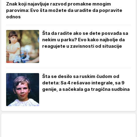
Znak koji najavljuje razvod promakne mnogim
parovima: Evo šta možete da uradite da popravite
odnos
Šta da radite ako se dete posvađa sa
nekim u parku? Evo kako najbolje da
reagujete u zavisnosti od situacije
Šta se desilo sa ruskim čudom od
deteta: Sa 4 rešavao integrale, sa 9
genije, a sačekala ga tragična sudbina