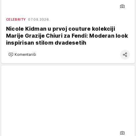
CELEBRITY
07.08.2026.
Nicole Kidman u prvoj couture kolekciji
Marije Grazije Chiuri za Fendi: Moderan look
inspirisan stilom dvadesetih
Komentariši