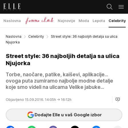
Naslovna
Najnovije
Moda
Lepota
Celebrity
Naslovna
Celebrity
Street style: 36 najboljih detalja sa ulica
Njujorka
Street style: 36 najboljih detalja sa ulica
Njujorka
Torbe, naočare, patike, kaiševi, aplikacije...
ovoga puta zumiramo najbolje modne detalje
koje smo videli na ulicama Velike jabuke...
Objavljeno 15.09.2016. 14:05h
→ 16:12h
Dodajte Elle u vaš Google izbor