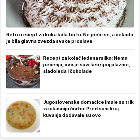
Retro recept za koka kola tortu: Ne peče se, a nekada
je bila glavna zvezda svake proslave
Recept za kolač ledena milka: Nema
pečenja, ovo je savršen spoj plazme,
sladoleda i čokolade
Jugoslovenske domaćice imale su trik
za ukusniju čorbu: Pred sam kraj
kuvanja dodavale su ovo