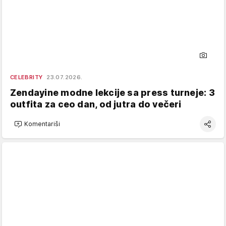
CELEBRITY
23.07.2026.
Zendayine modne lekcije sa press turneje: 3
outfita za ceo dan, od jutra do večeri
Komentariši