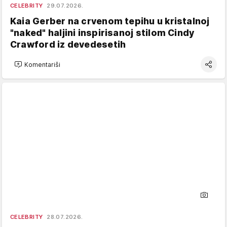
CELEBRITY
29.07.2026.
Kaia Gerber na crvenom tepihu u kristalnoj
"naked" haljini inspirisanoj stilom Cindy
Crawford iz devedesetih
Komentariši
CELEBRITY
28.07.2026.