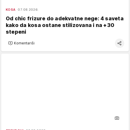
KOSA
07.08.2026.
Od chic frizure do adekvatne nege: 4 saveta
kako da kosa ostane stilizovana i na +30
stepeni
Komentariši