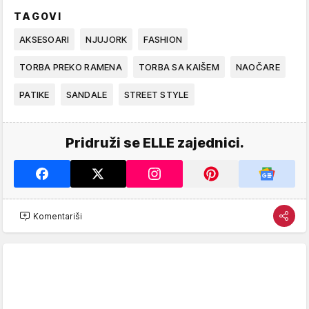
TAGOVI
AKSESOARI
NJUJORK
FASHION
TORBA PREKO RAMENA
TORBA SA KAIŠEM
NAOČARE
PATIKE
SANDALE
STREET STYLE
Pridruži se ELLE zajednici.
Komentariši