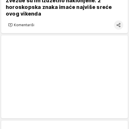
Zvezde su im izuzetno naklonjene: 2
horoskopska znaka imaće najviše sreće
ovog vikenda
Komentariši