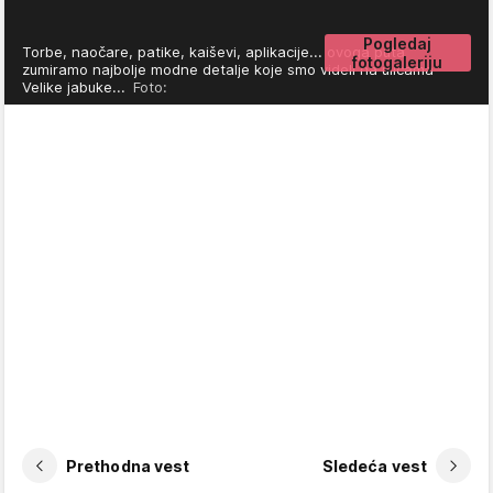
Pogledaj
Torbe, naočare, patike, kaiševi, aplikacije... ovoga puta
fotogaleriju
zumiramo najbolje modne detalje koje smo videli na ulicama
Velike jabuke...
Foto:
Prethodna vest
Sledeća vest