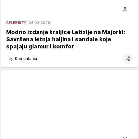
CELEBRITY
05.08.2026.
Modno izdanje kraljice Letizije na Majorki:
Savršena letnja haljina i sandale koje
spajaju glamur i komfor
Komentariši