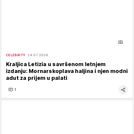
CELEBRITY
24.07.2026.
Kraljica Letizia u savršenom letnjem
izdanju: Mornarskoplava haljina i njen modni
adut za prijem u palati
1