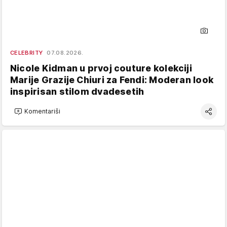
CELEBRITY
07.08.2026.
Nicole Kidman u prvoj couture kolekciji
Marije Grazije Chiuri za Fendi: Moderan look
inspirisan stilom dvadesetih
Komentariši