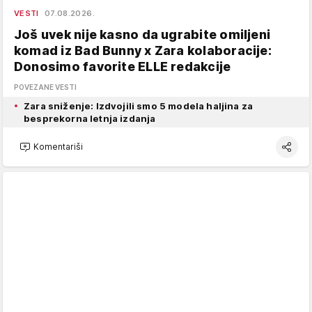
VESTI
07.08.2026.
Još uvek nije kasno da ugrabite omiljeni
komad iz Bad Bunny x Zara kolaboracije:
Donosimo favorite ELLE redakcije
POVEZANE VESTI
Zara sniženje: Izdvojili smo 5 modela haljina za
besprekorna letnja izdanja
Komentariši