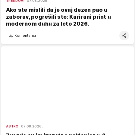
TRENDOVI
07.08.2026.
Ako ste mislili da je ovaj dezen pao u
zaborav, pogrešili ste: Karirani print u
modernom duhu za leto 2026.
Komentariši
ASTRO
07.08.2026.