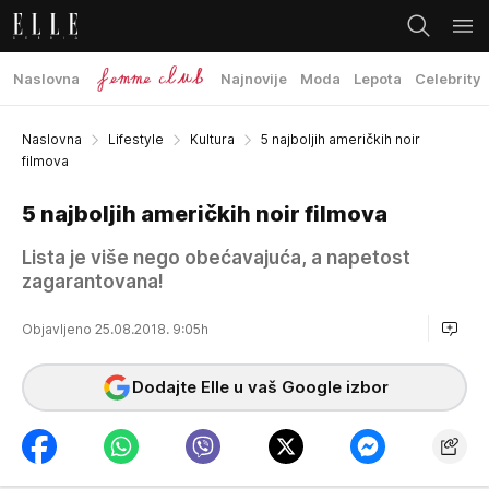
Naslovna
Najnovije
Moda
Lepota
Celebrity
Naslovna
Lifestyle
Kultura
5 najboljih američkih noir
filmova
5 najboljih američkih noir filmova
Lista je više nego obećavajuća, a napetost
zagarantovana!
Objavljeno 25.08.2018. 9:05h
Dodajte Elle u vaš Google izbor