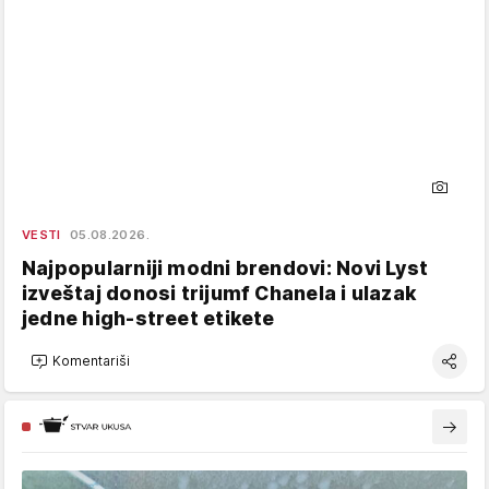
VESTI
05.08.2026.
Najpopularniji modni brendovi: Novi Lyst
izveštaj donosi trijumf Chanela i ulazak
jedne high-street etikete
Komentariši