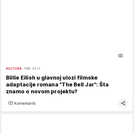
KULTURA
PRE 23 H
Billie Eilish u glavnoj ulozi filmske
adaptacije romana "The Bell Jar": Šta
znamo o novom projektu?
Komentariši