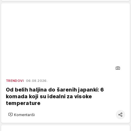
TRENDOVI
06.08.2026.
Od belih haljina do šarenih japanki: 6
komada koji su idealni za visoke
temperature
Komentariši