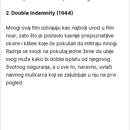
2. Double Indemnity (1944)
Mnogi ovaj film izdvajaju kao najbolji uvod u film
noar, zato što je postavio kasnije prepoznatljive
okvire i klišee koje će pokušati da imitiraju mnogi.
Radnja se svodi na pokušaj jedne žene da ubije
svog muža kako bi dobila isplatu od njegovog
životnog osiguranja, a u sve to, naravno, uvlači
naivnog muškarca koji se zaljubljuje u nju na prvi
pogled.