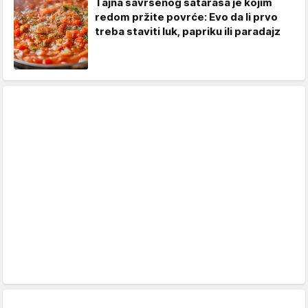
Tajna savršenog sataraša je kojim
redom pržite povrće: Evo da li prvo
treba staviti luk, papriku ili paradajz