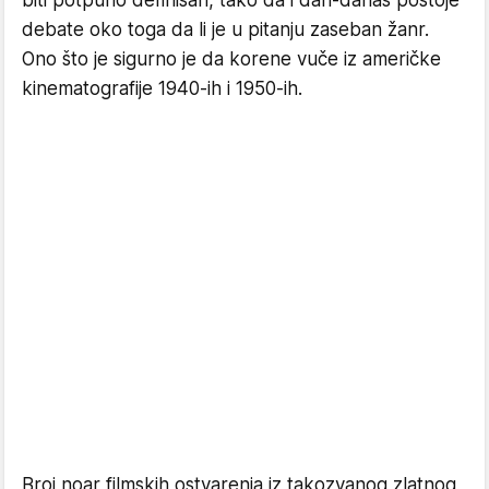
debate oko toga da li je u pitanju zaseban žanr.
Ono što je sigurno je da korene vuče iz američke
kinematografije 1940-ih i 1950-ih.
Broj noar filmskih ostvarenja iz takozvanog zlatnog