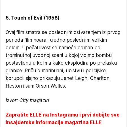
5. Touch of Evil (1958)
Ovaj film smatra se poslednjim ostvarenjem iz prvog
perioda film noara i ujedno poslednjim velikim
delom. Upečatljivost se nameće odmah po
trominutnoj uvodnoj sceni u kojoj vidimo bombu
postavljenu u kolima kako eksplodira po prelasku
granice. Priču o marihuani, ubistvu i policijskoj
korupciji sjajno prikazuju Janet Leigh, Charlton
Heston i sam Orson Welles.
Izvor: City magazin
Zapratite ELLE na Instagramu i prvi dobijte sve
insajderske informacije magazina ELLE