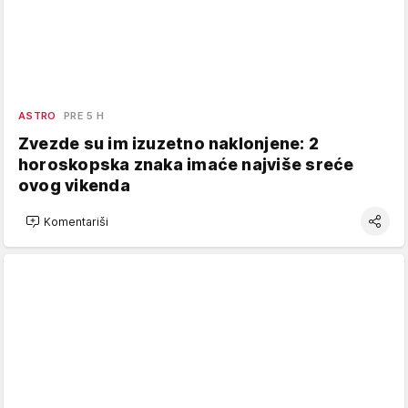
ASTRO
PRE 5 H
Zvezde su im izuzetno naklonjene: 2
horoskopska znaka imaće najviše sreće
ovog vikenda
Komentariši