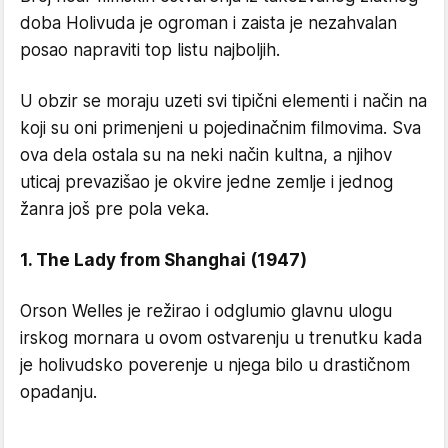
doba Holivuda je ogroman i zaista je nezahvalan
posao napraviti top listu najboljih.
U obzir se moraju uzeti svi tipični elementi i način na
koji su oni primenjeni u pojedinačnim filmovima. Sva
ova dela ostala su na neki način kultna, a njihov
uticaj prevazišao je okvire jedne zemlje i jednog
žanra još pre pola veka.
1. The Lady from Shanghai (1947)
Orson Welles je režirao i odglumio glavnu ulogu
irskog mornara u ovom ostvarenju u trenutku kada
je holivudsko poverenje u njega bilo u drastičnom
opadanju.