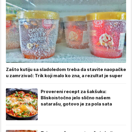
Zašto kutiju sa sladoledom treba da stavite naopačke
u zamrzivač: Trik koji malo ko zna, a rezultat je super
Provereni recept za šakšuku:
Bliskoistočno jelo slično našem
satarašu, gotovo je za pola sata