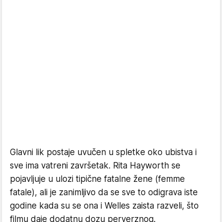
Glavni lik postaje uvučen u spletke oko ubistva i
sve ima vatreni završetak. Rita Hayworth se
pojavljuje u ulozi tipične fatalne žene (femme
fatale), ali je zanimljivo da se sve to odigrava iste
godine kada su se ona i Welles zaista razveli, što
filmu daje dodatnu dozu perverznog.