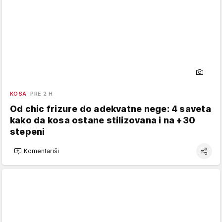
KOSA
PRE 2 H
Od chic frizure do adekvatne nege: 4 saveta
kako da kosa ostane stilizovana i na +30
stepeni
Komentariši