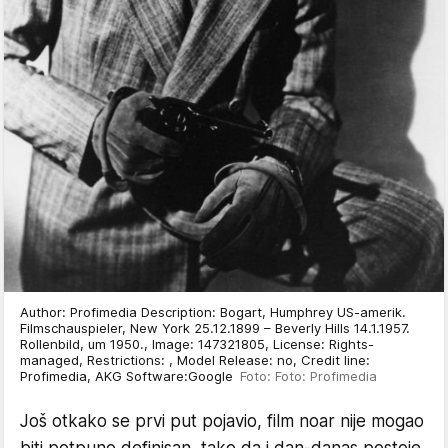
Author: Profimedia Description: Bogart, Humphrey US-amerik.
Filmschauspieler, New York 25.12.1899 – Beverly Hills 14.1.1957.
Rollenbild, um 1950., Image: 147321805, License: Rights-
managed, Restrictions: , Model Release: no, Credit line:
Profimedia, AKG Software:Google
Foto: Foto: Profimedia
Još otkako se prvi put pojavio, film noar nije mogao
biti potpuno definisan, tako da i dan-danas postoje