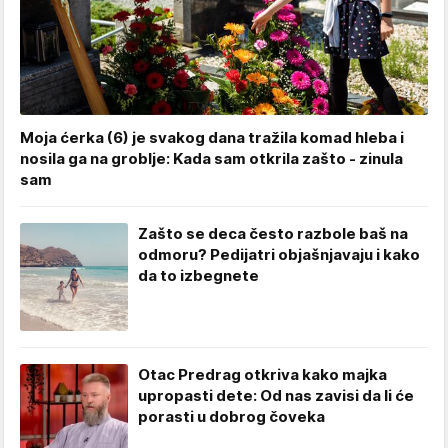
Moja ćerka (6) je svakog dana tražila komad hleba i
nosila ga na groblje: Kada sam otkrila zašto - zinula
sam
Zašto se deca često razbole baš na
odmoru? Pedijatri objašnjavaju i kako
da to izbegnete
Otac Predrag otkriva kako majka
upropasti dete: Od nas zavisi da li će
porasti u dobrog čoveka