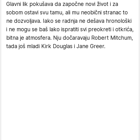
Glavni lik pokušava da započne novi život i za
sobom ostavi svu tamu, ali mu neobični stranac to
ne dozvoljava. Iako se radnja ne dešava hronološki
i ne mogu se baš lako ispratiti svi preokreti i otkrića,
bitna je atmosfera. Nju dočaravaju Robert Mitchum,
tada još mladi Kirk Douglas i Jane Greer.