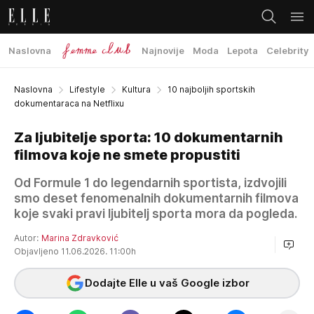
Naslovna
Najnovije
Moda
Lepota
Celebrity
Naslovna
Lifestyle
Kultura
10 najboljih sportskih
dokumentaraca na Netflixu
Za ljubitelje sporta: 10 dokumentarnih
filmova koje ne smete propustiti
Od Formule 1 do legendarnih sportista, izdvojili
smo deset fenomenalnih dokumentarnih filmova
koje svaki pravi ljubitelj sporta mora da pogleda.
Autor:
Marina Zdravković
Objavljeno 11.06.2026. 11:00h
Dodajte Elle u vaš Google izbor