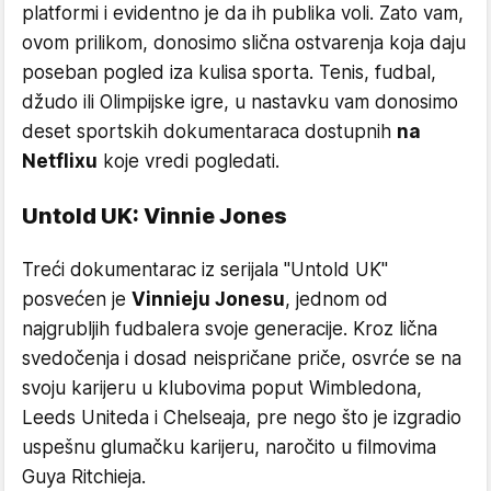
platformi i evidentno je da ih publika voli. Zato vam,
ovom prilikom, donosimo slična ostvarenja koja daju
poseban pogled iza kulisa sporta. Tenis, fudbal,
džudo ili Olimpijske igre, u nastavku vam donosimo
deset sportskih dokumentaraca dostupnih
na
Netflixu
koje vredi pogledati.
Untold UK: Vinnie Jones
Treći dokumentarac iz serijala "Untold UK"
posvećen je
Vinnieju Jonesu
, jednom od
najgrubljih fudbalera svoje generacije. Kroz lična
svedočenja i dosad neispričane priče, osvrće se na
svoju karijeru u klubovima poput Wimbledona,
Leeds Uniteda i Chelseaja, pre nego što je izgradio
uspešnu glumačku karijeru, naročito u filmovima
Guya Ritchieja.