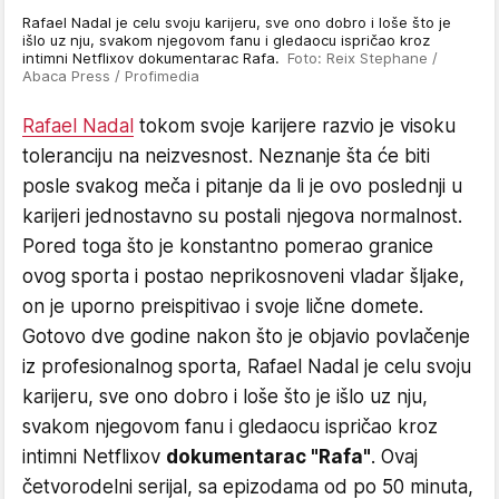
Rafael Nadal je celu svoju karijeru, sve ono dobro i loše što je
išlo uz nju, svakom njegovom fanu i gledaocu ispričao kroz
intimni Netflixov dokumentarac Rafa.
Foto: Reix Stephane /
Abaca Press / Profimedia
Rafael Nadal
tokom svoje karijere razvio je visoku
toleranciju na neizvesnost. Neznanje šta će biti
posle svakog meča i pitanje da li je ovo poslednji u
karijeri jednostavno su postali njegova normalnost.
Pored toga što je konstantno pomerao granice
ovog sporta i postao neprikosnoveni vladar šljake,
on je uporno preispitivao i svoje lične domete.
Gotovo dve godine nakon što je objavio povlačenje
iz profesionalnog sporta, Rafael Nadal je celu svoju
karijeru, sve ono dobro i loše što je išlo uz nju,
svakom njegovom fanu i gledaocu ispričao kroz
intimni Netflixov
dokumentarac "Rafa"
. Ovaj
četvorodelni serijal, sa epizodama od po 50 minuta,