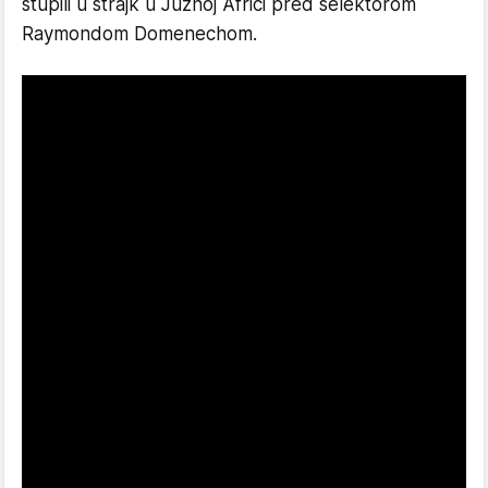
stupili u štrajk u Južnoj Africi pred selektorom
Raymondom Domenechom.