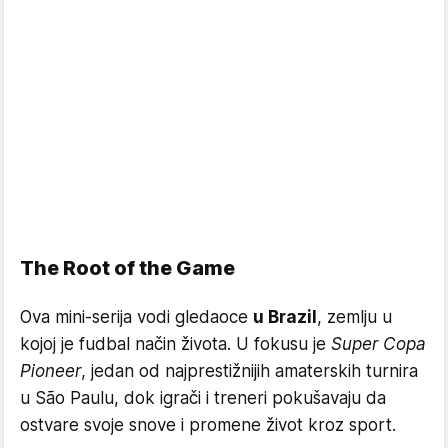
The Root of the Game
Ova mini-serija vodi gledaoce
u Brazil
, zemlju u
kojoj je fudbal način života. U fokusu je
Super Copa
Pioneer
, jedan od najprestižnijih amaterskih turnira
u São Paulu, dok igrači i treneri pokušavaju da
ostvare svoje snove i promene život kroz sport.