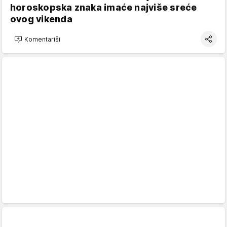
horoskopska znaka imaće najviše sreće
ovog vikenda
Komentariši