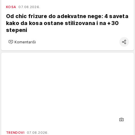
KOSA
07.08.2026.
Od chic frizure do adekvatne nege: 4 saveta
kako da kosa ostane stilizovana i na +30
stepeni
Komentariši
TRENDOVI
07.08.2026.