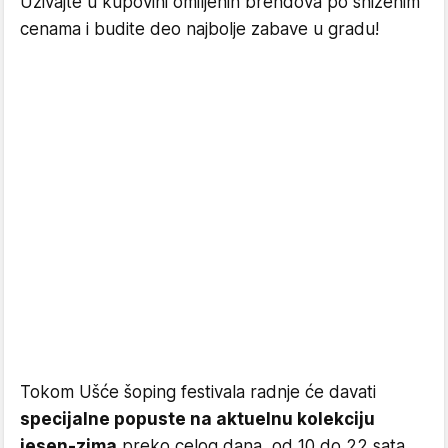
Uživajte u kupovini omiljenih brendova po sniženim
cenama i budite deo najbolje zabave u gradu!
Tokom Ušće šoping festivala radnje će davati
specijalne popuste na aktuelnu kolekciju
jesen-zima
preko celog dana, od 10 do 22 sata.