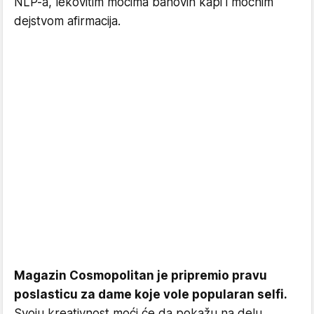
NLP-a, lekovitim moćima bahovih kapi i moćnim
dejstvom afirmacija.
Magazin Cosmopolitan je pripremio pravu
poslasticu za dame koje vole popularan selfi.
Svoju kreativnost moći će da pokažu na delu