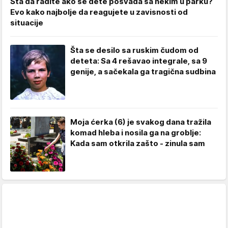
Šta da radite ako se dete posvađa sa nekim u parku?
Evo kako najbolje da reagujete u zavisnosti od
situacije
Šta se desilo sa ruskim čudom od
deteta: Sa 4 rešavao integrale, sa 9
genije, a sačekala ga tragična sudbina
Moja ćerka (6) je svakog dana tražila
komad hleba i nosila ga na groblje:
Kada sam otkrila zašto - zinula sam