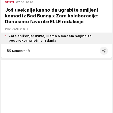
VESTI
07.08.2026.
Još uvek nije kasno da ugrabite omiljeni
komad iz Bad Bunny x Zara kolaboracije:
Donosimo favorite ELLE redakcije
POVEZANE VESTI
Zara sniženje: Izdvojili smo 5 modela haljina za
besprekorna letnja izdanja
Komentariši