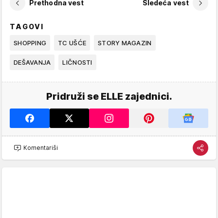
Prethodna vest
Sledeća vest
TAGOVI
SHOPPING
TC UŠĆE
STORY MAGAZIN
DEŠAVANJA
LIČNOSTI
Pridruži se ELLE zajednici.
Komentariši