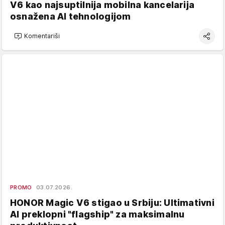
V6 kao najsuptilnija mobilna kancelarija
osnažena AI tehnologijom
Komentariši
PROMO
03.07.2026.
HONOR Magic V6 stigao u Srbiju: Ultimativni
AI preklopni "flagship" za maksimalnu