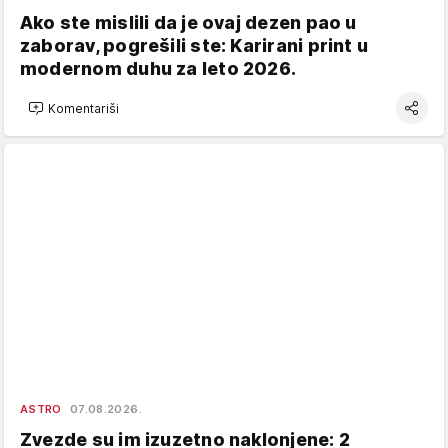
Ako ste mislili da je ovaj dezen pao u
zaborav, pogrešili ste: Karirani print u
modernom duhu za leto 2026.
Komentariši
ASTRO
07.08.2026.
Zvezde su im izuzetno naklonjene: 2