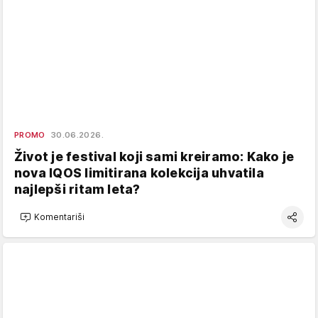
PROMO
30.06.2026.
Život je festival koji sami kreiramo: Kako je
nova IQOS limitirana kolekcija uhvatila
najlepši ritam leta?
Komentariši