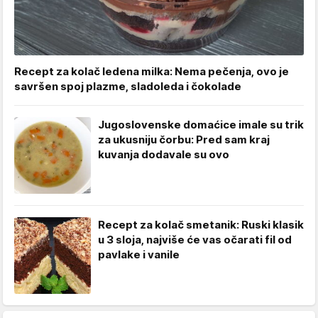
Recept za kolač ledena milka: Nema pečenja, ovo je
savršen spoj plazme, sladoleda i čokolade
Jugoslovenske domaćice imale su trik
za ukusniju čorbu: Pred sam kraj
kuvanja dodavale su ovo
Recept za kolač smetanik: Ruski klasik
u 3 sloja, najviše će vas očarati fil od
pavlake i vanile