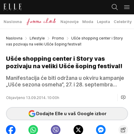
Naslovna
Najnovije
Moda
Lepota
Celebrity
Naslovna
Lifestyle
Promo
Ušće shopping center i Story
vas pozivaju na veliki Ušće šoping festival!
Ušće shopping center i Story vas
pozivaju na veliki Ušće šoping festival!
Manifestacija će biti održana u okviru kampanje
„Ušće sezona osmeha“, 27. i 28. septembra…
Objavljeno 13.09.2014. 10:00h
Dodajte Elle u vaš Google izbor