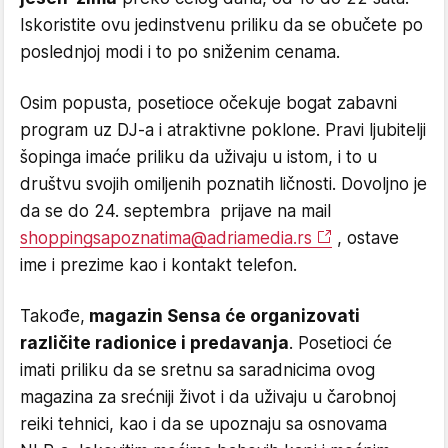
Iskoristite ovu jedinstvenu priliku da se obučete po
poslednjoj modi i to po sniženim cenama.
Osim popusta, posetioce očekuje bogat zabavni
program uz DJ-a i atraktivne poklone. Pravi ljubitelji
šopinga imaće priliku da uživaju u istom, i to u
društvu svojih omiljenih poznatih ličnosti. Dovoljno je
da se do 24. septembra prijave na mail
shoppingsapoznatima@adriamedia.rs
, ostave
ime i prezime kao i kontakt telefon.
Takođe,
magazin Sensa će organizovati
različite radionice i predavanja
. Posetioci će
imati priliku da se sretnu sa saradnicima ovog
magazina za srećniji život i da uživaju u čarobnoj
reiki tehnici, kao i da se upoznaju sa osnovama