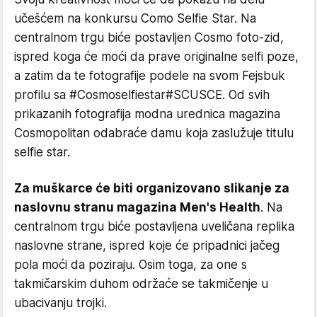
učešćem na konkursu Como Selfie Star. Na
centralnom trgu biće postavljen Cosmo foto-zid,
ispred koga će moći da prave originalne selfi poze,
a zatim da te fotografije podele na svom Fejsbuk
profilu sa #Cosmoselfiestar#SCUSCE. Od svih
prikazanih fotografija modna urednica magazina
Cosmopolitan odabraće damu koja zaslužuje titulu
selfie star.
Za muškarce će biti organizovano slikanje za
naslovnu stranu magazina Men's Health
. Na
centralnom trgu biće postavljena uveličana replika
naslovne strane, ispred koje će pripadnici jačeg
pola moći da poziraju. Osim toga, za one s
takmičarskim duhom održaće se takmičenje u
ubacivanju trojki.