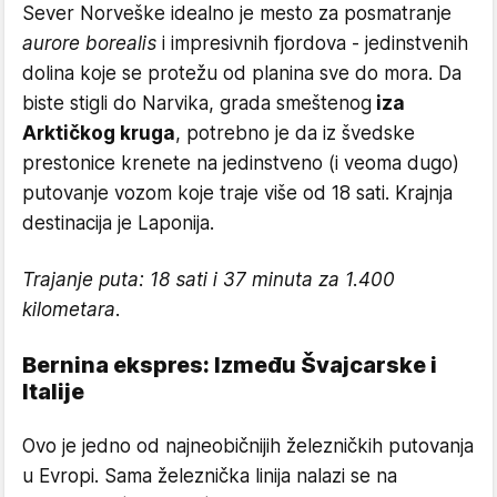
Sever Norveške idealno je mesto za posmatranje
aurore borealis
i impresivnih fjordova - jedinstvenih
dolina koje se protežu od planina sve do mora. Da
biste stigli do Narvika, grada smeštenog
iza
Arktičkog kruga
, potrebno je da iz švedske
prestonice krenete na jedinstveno (i veoma dugo)
putovanje vozom koje traje više od 18 sati. Krajnja
destinacija je Laponija.
Trajanje puta: 18 sati i 37 minuta za 1.400
kilometara.
Bernina ekspres: Između Švajcarske i
Italije
Ovo je jedno od najneobičnijih železničkih putovanja
u Evropi. Sama železnička linija nalazi se na