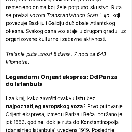
namenjeno onima koji žele potpuno iskustvo. Ruta
se prelazi vozom
Transcantabrico Gran Lujo
, koji
povezuje Baskiju i Galiciju duž obale Atlantskog
okeana. Svakog dana voz staje u drugom gradu, uz
organizovane kulturne i zabavne aktivnosti.
Trajanje puta iznosi 8 dana i 7 noći za 643
kilometra.
Legendarni Orijent ekspres: Od Pariza
do Istanbula
I za kraj, kako završiti ovakvu listu bez
najpoznatijeg evropskog voza
? Prvo putovanje
Orijent ekspresa, između Pariza i Beča, održano je
još 1883. godine, dok je ruta do Konstantinopolja
(današnjeg Istanbula) uvedena 1919. Poslednje