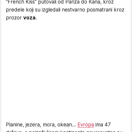
"French Kiss" putovali od Pariza do Kana, kroz
predele koji su izgledali nestvarno posmatrani kroz
prozor
voza
.
Planine, jezera, mora, okean…
Evropa
ima 47