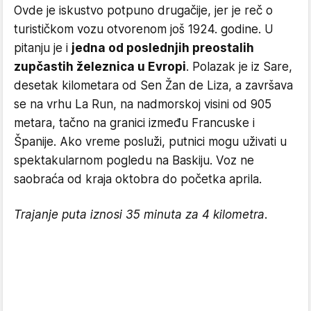
Ovde je iskustvo potpuno drugačije, jer je reč o
turističkom vozu otvorenom još 1924. godine. U
pitanju je i
jedna od poslednjih preostalih
zupčastih železnica u Evropi
. Polazak je iz Sare,
desetak kilometara od Sen Žan de Liza, a završava
se na vrhu La Run, na nadmorskoj visini od 905
metara, tačno na granici između Francuske i
Španije. Ako vreme posluži, putnici mogu uživati u
spektakularnom pogledu na Baskiju. Voz ne
saobraća od kraja oktobra do početka aprila.
Trajanje puta iznosi 35 minuta za 4 kilometra.