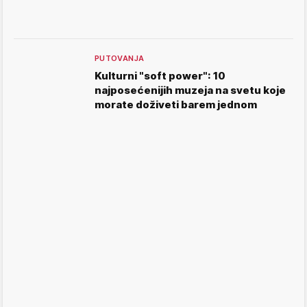
PUTOVANJA
Kulturni "soft power": 10
najposećenijih muzeja na svetu koje
morate doživeti barem jednom