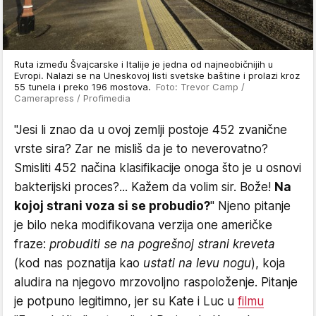
Ruta između Švajcarske i Italije je jedna od najneobičnijih u
Evropi. Nalazi se na Uneskovoj listi svetske baštine i prolazi kroz
55 tunela i preko 196 mostova.
Foto: Trevor Camp /
Camerapress / Profimedia
"Jesi li znao da u ovoj zemlji postoje 452 zvanične
vrste sira? Zar ne misliš da je to neverovatno?
Smisliti 452 načina klasifikacije onoga što je u osnovi
bakterijski proces?... Kažem da volim sir. Bože!
Na
kojoj strani voza si se probudio?
" Njeno pitanje
je bilo neka modifikovana verzija one američke
fraze:
probuditi se na pogrešnoj strani kreveta
(kod nas poznatija kao
ustati na levu nogu
), koja
aludira na njegovo mrzovoljno raspoloženje. Pitanje
je potpuno legitimno, jer su Kate i Luc u
filmu