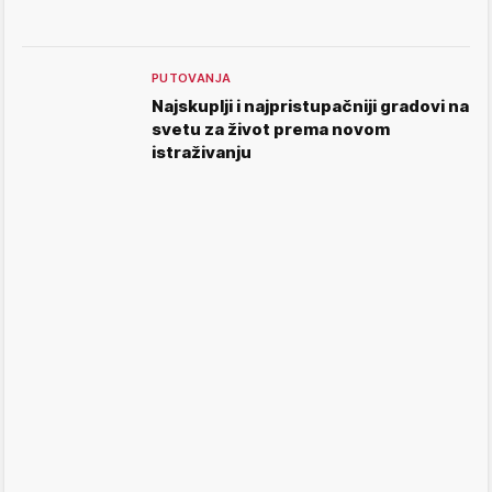
PUTOVANJA
Najskuplji i najpristupačniji gradovi na
svetu za život prema novom
istraživanju