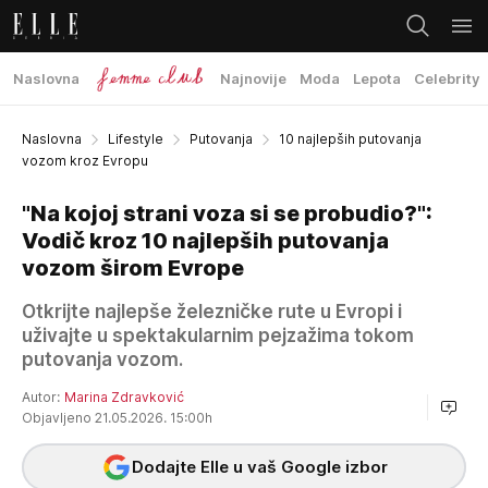
Naslovna
Najnovije
Moda
Lepota
Celebrity
Naslovna
Lifestyle
Putovanja
10 najlepših putovanja
vozom kroz Evropu
"Na kojoj strani voza si se probudio?":
Vodič kroz 10 najlepših putovanja
vozom širom Evrope
Otkrijte najlepše železničke rute u Evropi i
uživajte u spektakularnim pejzažima tokom
putovanja vozom.
Autor:
Marina Zdravković
Objavljeno 21.05.2026. 15:00h
Dodajte Elle u vaš Google izbor