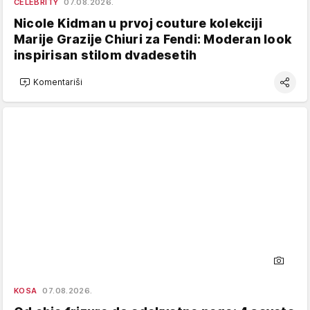
CELEBRITY
07.08.2026.
Nicole Kidman u prvoj couture kolekciji
Marije Grazije Chiuri za Fendi: Moderan look
inspirisan stilom dvadesetih
Komentariši
KOSA
07.08.2026.