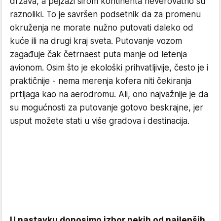
država, a pejzaži širom kontinenta neverovatno su
raznoliki. To je savršen podsetnik da za promenu
okruženja ne morate nužno putovati daleko od
kuće ili na drugi kraj sveta. Putovanje vozom
zagađuje čak četrnaest puta manje od letenja
avionom. Osim što je ekološki prihvatljivije, često je i
praktičnije - nema merenja kofera niti čekiranja
prtljaga kao na aerodromu. Ali, ono najvažnije je da
su mogućnosti za putovanje gotovo beskrajne, jer
usput možete stati u više gradova i destinacija.
U nastavku donosimo izbor nekih od najlepših