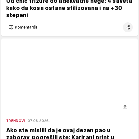
Od chic frizure do adekvatne nege: 4 saveta
kako da kosa ostane stilizovana i na +30
stepeni
Komentariši
TRENDOVI
07.08.2026.
Ako ste mislili da je ovaj dezen pao u
zaborav, pogrešili ste: Karirani print u