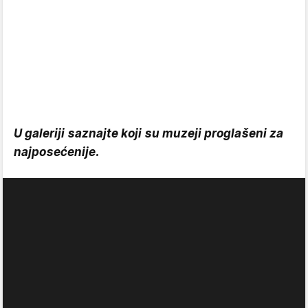
U galeriji saznajte koji su muzeji proglašeni za
najposećenije.