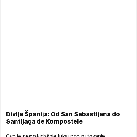
Divlja Španija: Od San Sebastijana do
Santijaga de Kompostele
Ovo je nesvakidašnje luksuzno putovanje