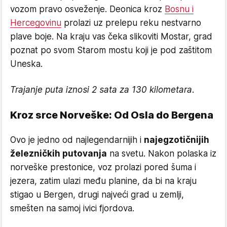
vozom pravo osveženje. Deonica kroz
Bosnu i
Hercegovinu
prolazi uz prelepu reku nestvarno
plave boje. Na kraju vas čeka slikoviti Mostar, grad
poznat po svom Starom mostu koji je pod zaštitom
Uneska.
Trajanje puta iznosi 2 sata za 130 kilometara.
Kroz srce Norveške: Od Osla do Bergena
Ovo je jedno od najlegendarnijih i
najegzotičnijih
železničkih putovanja
na svetu. Nakon polaska iz
norveške prestonice, voz prolazi pored šuma i
jezera, zatim ulazi među planine, da bi na kraju
stigao u Bergen, drugi najveći grad u zemlji,
smešten na samoj ivici fjordova.