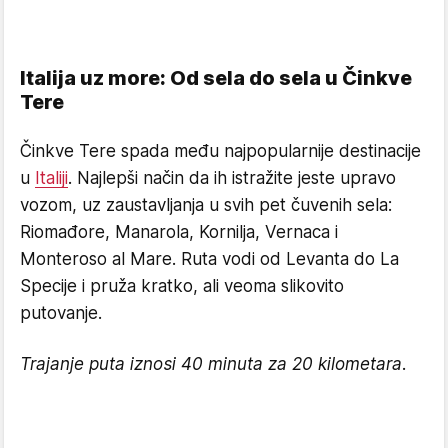
Italija uz more: Od sela do sela u Činkve
Tere
Činkve Tere spada među najpopularnije destinacije
u
Italiji
. Najlepši način da ih istražite jeste upravo
vozom, uz zaustavljanja u svih pet čuvenih sela:
Riomađore, Manarola, Kornilja, Vernaca i
Monteroso al Mare. Ruta vodi od Levanta do La
Specije i pruža kratko, ali veoma slikovito
putovanje.
Trajanje puta iznosi 40 minuta za 20 kilometara.