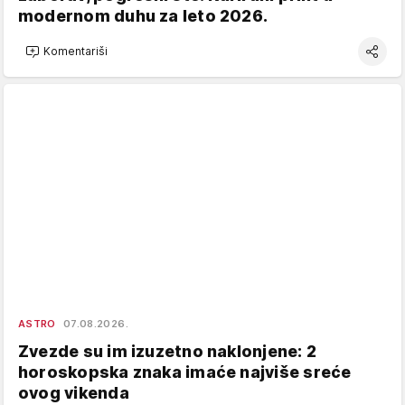
modernom duhu za leto 2026.
Komentariši
ASTRO
07.08.2026.
Zvezde su im izuzetno naklonjene: 2
horoskopska znaka imaće najviše sreće
ovog vikenda