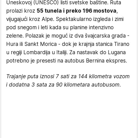
Uneskovoj (UNESCO) listi svetske baštine. Ruta
prolazi kroz
55 tunela i preko 196 mostova
,
vijugajući kroz Alpe. Spektakularno izgleda i zimi
pod snegom i leti kada su planine intenzivno
zelene. Polazak je moguć iz dva švajcarska grada -
Hura ili Sankt Morica - dok je krajnja stanica Tirano
u regiji Lombardija u Italiji. Za nastavak do Lugana
potrebno je presesti na autobus Bernina ekspres.
Trajanje puta iznosi 7 sati za 144 kilometra vozom
i dodatna 3 sata za 90 kilometara autobusom.