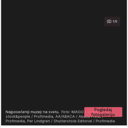
1/5
Pogledaj
Najposećeniji muzeji na svetu.
Foto: IMAGO / imago
fotogaleriju
stock&people / Profimedia, AA/ABACA / Abaca Press /
Profimedia, Per Lindgren / Shutterstock Editorial / Profimedia