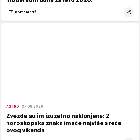
Komentariši
ASTRO
07.08.2026.
Zvezde su im izuzetno naklonjene: 2
horoskopska znaka imaće najviše sreće
ovog vikenda