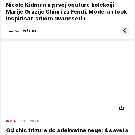
Nicole Kidman u prvoj couture kolekciji
Marije Grazije Chiuri za Fendi: Moderan look
inspirisan stilom dvadesetih
Komentariši
KOSA
07.08.2026.
Od chic frizure do adekvatne nege: 4 saveta