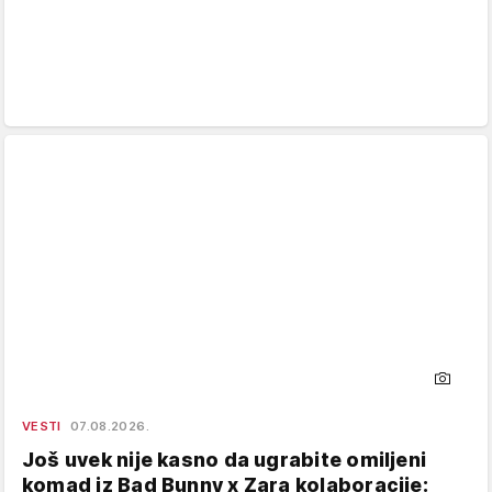
VESTI
07.08.2026.
Još uvek nije kasno da ugrabite omiljeni
komad iz Bad Bunny x Zara kolaboracije: