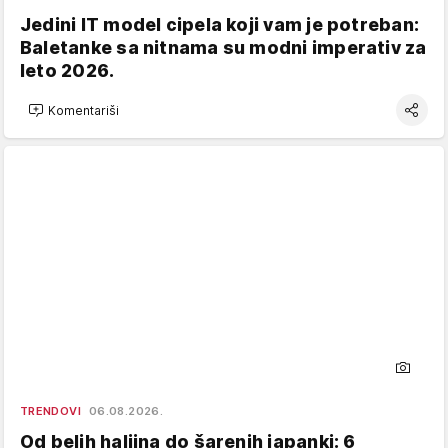
Jedini IT model cipela koji vam je potreban:
Baletanke sa nitnama su modni imperativ za
leto 2026.
Komentariši
TRENDOVI
06.08.2026.
Od belih haljina do šarenih japanki: 6