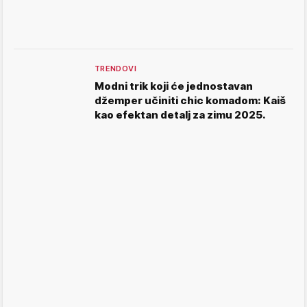
TRENDOVI
Modni trik koji će jednostavan
džemper učiniti chic komadom: Kaiš
kao efektan detalj za zimu 2025.