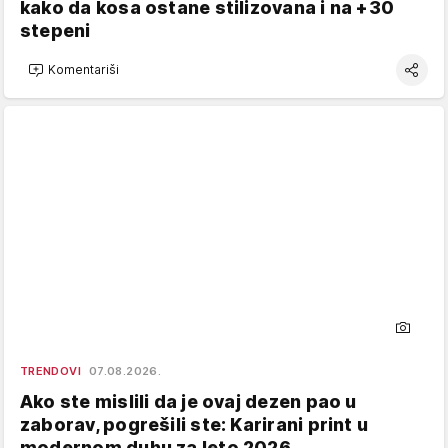
kako da kosa ostane stilizovana i na +30
stepeni
Komentariši
TRENDOVI
07.08.2026.
Ako ste mislili da je ovaj dezen pao u
zaborav, pogrešili ste: Karirani print u
modernom duhu za leto 2026.