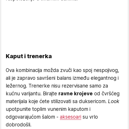
Kaput i trenerka
Ova kombinacija možda zvuči kao spoj nespojivog,
ali je zapravo savršeni balans između elegantnog i
ležernog. Trenerke nisu rezervisane samo za
kućnu varijantu. Birajte
ravne krojeve
od čvršćeg
materijala koje ćete stilizovati sa duksericom.
Look
upotpunite toplim vunenim kaputom i
odgovarajućom šalom -
aksesoari
su vrlo
dobrodošli.