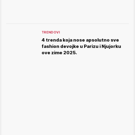
TRENDOVI
4 trenda koja nose apsolutno sve
fashion devojke u Parizu i Njujorku
ove zime 2025.