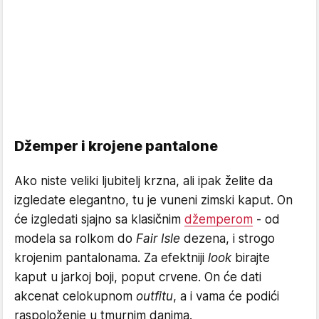
Džemper i krojene pantalone
Ako niste veliki ljubitelj krzna, ali ipak želite da
izgledate elegantno, tu je vuneni zimski kaput. On
će izgledati sjajno sa klasičnim
džemperom
- od
modela sa rolkom do
Fair Isle
dezena, i strogo
krojenim pantalonama. Za efektniji
look
birajte
kaput u jarkoj boji, poput crvene. On će dati
akcenat celokupnom
outfitu
, a i vama će podići
raspoloženje u tmurnim danima.