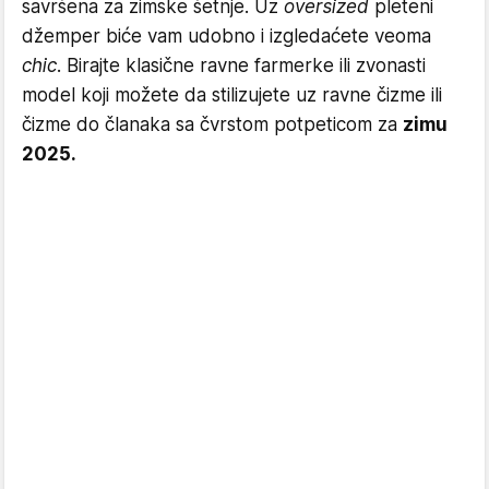
savršena za zimske šetnje. Uz
oversized
pleteni
džemper biće vam udobno i izgledaćete veoma
chic
. Birajte klasične ravne farmerke ili zvonasti
model koji možete da stilizujete uz ravne čizme ili
čizme do članaka sa čvrstom potpeticom za
zimu
2025.