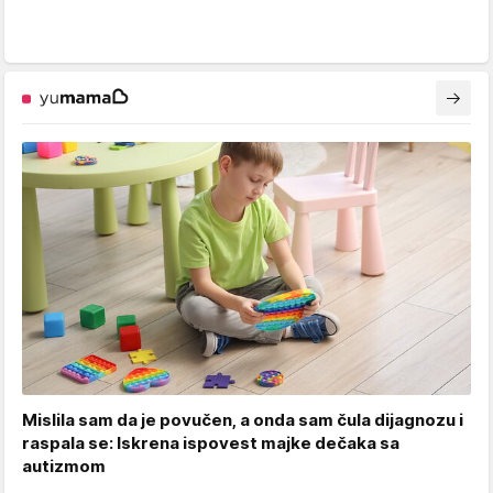
Mislila sam da je povučen, a onda sam čula dijagnozu i
raspala se: Iskrena ispovest majke dečaka sa
autizmom