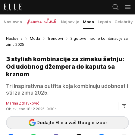
Naslovna
Najnovije
Moda
Lepota
Celebrity
Naslovna
Moda
Trendovi
3 gotove modne kombinacije za
zimu 2025
3 stylish kombinacije za zimsku šetnju:
Od udobnog džempera do kaputa sa
krznom
Tri inspirativna outfita koja kombinuju udobnost i
stil za zimu 2025.
Marina Zdravković
Objavljeno 18.12.2025. 9:30h
Dodajte Elle u vaš Google izbor