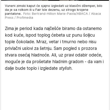
Vuneni zimski kaput će sjajno izgledati uz klasični džemper, bilo
da je sa rolkom ili u Fair Isle dezenu, uz strogo krojene
pantalone.
Foto: Bertrand-Hillion Marie-Paola/ABACA / Abaca
Press / Profimedia
Zima je period kada najčešće biramo da ostanemo
kod kuće, ispod toplog ćebeta uz punu šoljicu
tople čokolade. Mraz, vetar i tmurno nebo nisu
privlačni uslovi za šetnju. Sam pogled s prozora
stvara osećaj hladnoće. Ali, uz pravi odabir odeće,
moguće je da prošetate hladnim gradom - da vam i
dalje bude toplo i izgledate
stylish
.