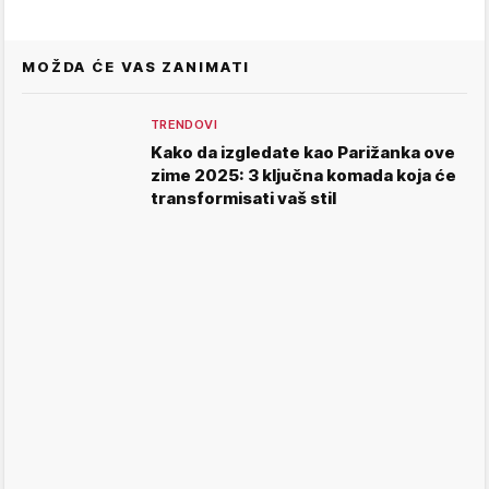
MOŽDA ĆE VAS ZANIMATI
TRENDOVI
Kako da izgledate kao Parižanka ove
zime 2025: 3 ključna komada koja će
transformisati vaš stil