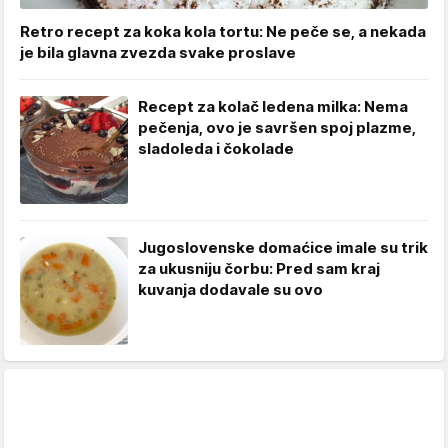
Retro recept za koka kola tortu: Ne peče se, a nekada
je bila glavna zvezda svake proslave
Recept za kolač ledena milka: Nema
pečenja, ovo je savršen spoj plazme,
sladoleda i čokolade
Jugoslovenske domaćice imale su trik
za ukusniju čorbu: Pred sam kraj
kuvanja dodavale su ovo