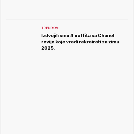
TRENDOVI
Izdvojili smo 4 outfita sa Chanel
revije koje vredi rekreirati za zimu
2025.