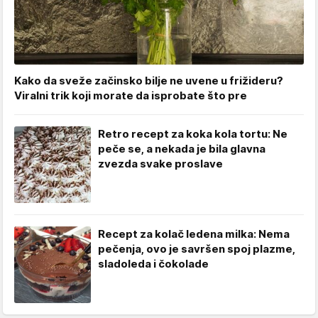
Kako da sveže začinsko bilje ne uvene u frižideru?
Viralni trik koji morate da isprobate što pre
Retro recept za koka kola tortu: Ne
peče se, a nekada je bila glavna
zvezda svake proslave
Recept za kolač ledena milka: Nema
pečenja, ovo je savršen spoj plazme,
sladoleda i čokolade