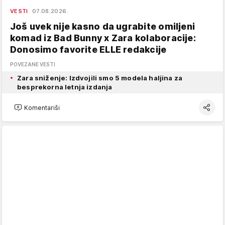
VESTI
07.08.2026.
Još uvek nije kasno da ugrabite omiljeni
komad iz Bad Bunny x Zara kolaboracije:
Donosimo favorite ELLE redakcije
POVEZANE VESTI
Zara sniženje: Izdvojili smo 5 modela haljina za
besprekorna letnja izdanja
Komentariši