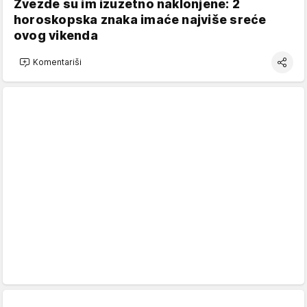
Zvezde su im izuzetno naklonjene: 2
horoskopska znaka imaće najviše sreće
ovog vikenda
Komentariši