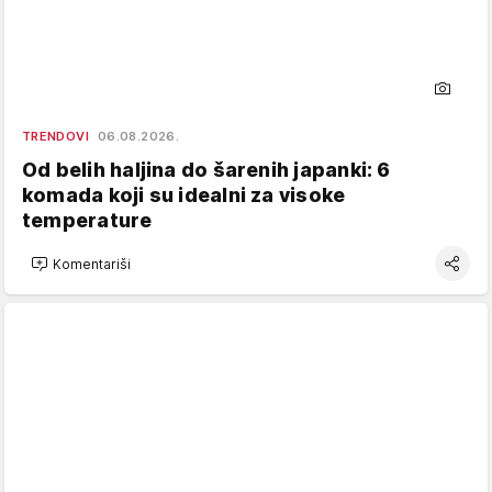
TRENDOVI
06.08.2026.
Od belih haljina do šarenih japanki: 6
komada koji su idealni za visoke
temperature
Komentariši