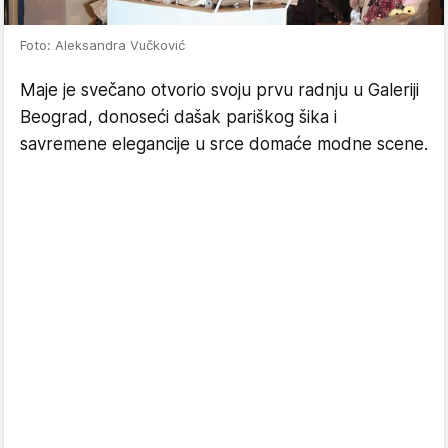
Foto: Aleksandra Vučković
Maje je svečano otvorio svoju prvu radnju u Galeriji
Beograd, donoseći dašak pariškog šika i
savremene elegancije u srce domaće modne scene.