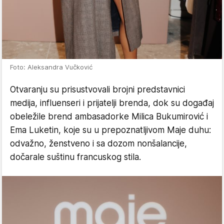
Foto: Aleksandra Vučković
Otvaranju su prisustvovali brojni predstavnici
medija, influenseri i prijatelji brenda, dok su događaj
obeležile brend ambasadorke Milica Bukumirović i
Ema Luketin, koje su u prepoznatljivom Maje duhu:
odvažno, ženstveno i sa dozom nonšalancije,
dočarale suštinu francuskog stila.