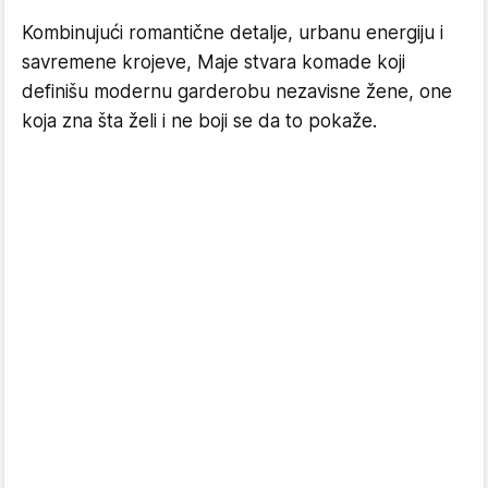
Kombinujući romantične detalje, urbanu energiju i
savremene krojeve, Maje stvara komade koji
definišu modernu garderobu nezavisne žene, one
koja zna šta želi i ne boji se da to pokaže.