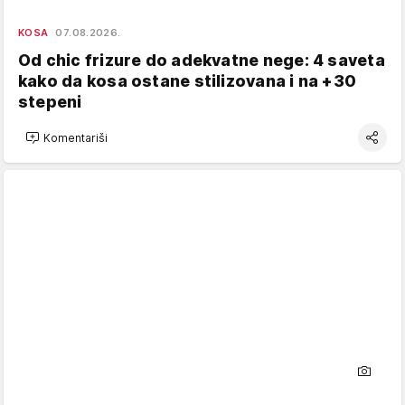
KOSA
07.08.2026.
Od chic frizure do adekvatne nege: 4 saveta
kako da kosa ostane stilizovana i na +30
stepeni
Komentariši