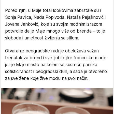
Pored njih, u Maje total lookovima zablistale su i
Sonja Pavlica, Nađa Popivoda, Nataša Pejašinović i
Jovana Janković, koje su svojim modnim izrazom
potvrdile da je Maje mnogo više od brenda – to je
sloboda i umetnost življenja sa stilom.
Otvaranje beogradske radnje obeležava važan
trenutak za brend i sve ljubiteljke francuske mode
jer je Maje mesto na kojem se susreću pariška
sofisticiranost i beogradski duh, a sada je otvoreno
za sve žene koje žive modu na svoj način.