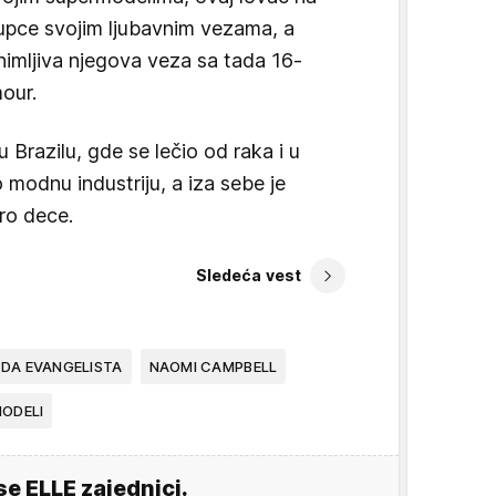
tupce svojim ljubavnim vezama, a
nimljiva njegova veza sa tada 16-
mour.
 Brazilu, gde se lečio od raka i u
o modnu industriju, a iza sebe je
ro dece.
Sledeća vest
NDA EVANGELISTA
NAOMI CAMPBELL
ODELI
se ELLE zajednici.