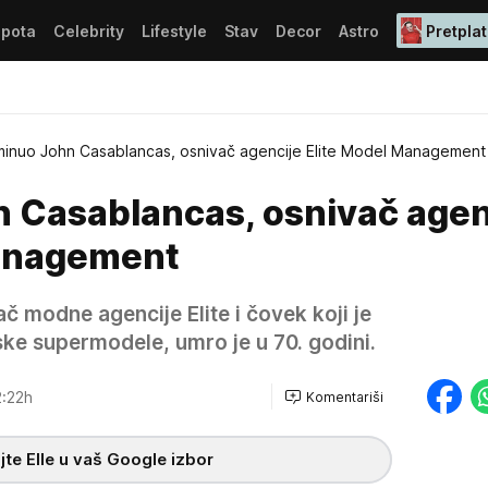
epota
Celebrity
Lifestyle
Stav
Decor
Astro
Pretplat
inuo John Casablancas, osnivač agencije Elite Model Management
 Casablancas, osnivač agen
Management
 modne agencije Elite i čovek koji je
ske supermodele, umro je u 70. godini.
:22h
Komentariši
te Elle u vaš Google izbor