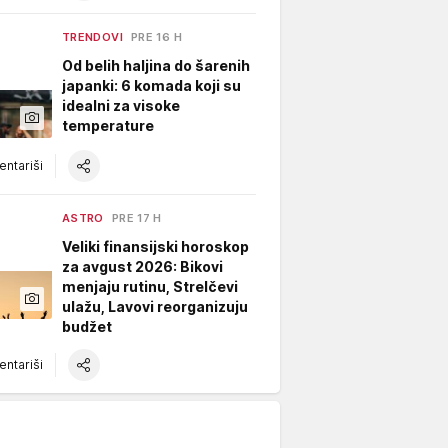
TRENDOVI
PRE 16 H
Od belih haljina do šarenih
japanki: 6 komada koji su
idealni za visoke
temperature
ntariši
ASTRO
PRE 17 H
Veliki finansijski horoskop
za avgust 2026: Bikovi
menjaju rutinu, Strelčevi
ulažu, Lavovi reorganizuju
budžet
ntariši