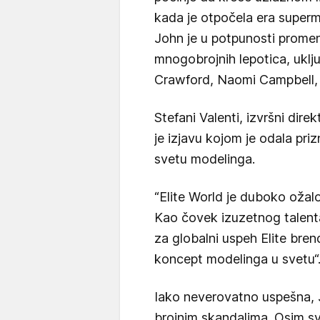
kada je otpočela era superm
John je u potpunosti prome
mnogobrojnih lepotica, uklj
Crawford, Naomi Campbell, 
Stefani Valenti, izvršni dire
je izjavu kojom je odala pr
svetu modelinga.
“Elite World je duboko oža
Kao čovek izuzetnog talent
za globalni uspeh Elite bren
koncept modelinga u svetu“
Iako neverovatno uspešna, J
brojnim skandalima. Osim s