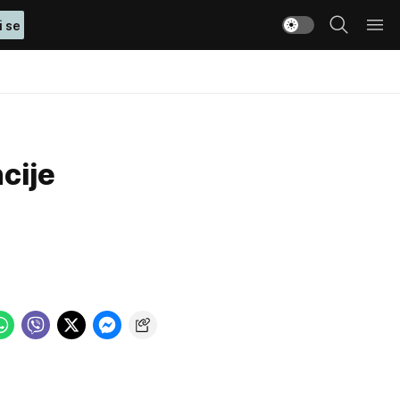
i se
cije