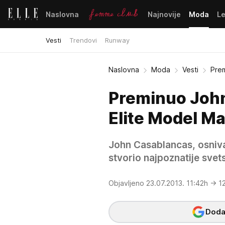
Naslovna
Najnovije
Moda
L
Vesti
Trendovi
Runway
Naslovna
Moda
Vesti
Prem
Preminuo John
Elite Model 
John Casablancas, osnivač
stvorio najpoznatije svet
Objavljeno 23.07.2013. 11:42h
→ 12
Dodaj