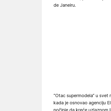
de Janeiru.
“Otac supermodela“ u svet 
kada je osnovao agenciju Eli
počinje da kreće uzlaznom li