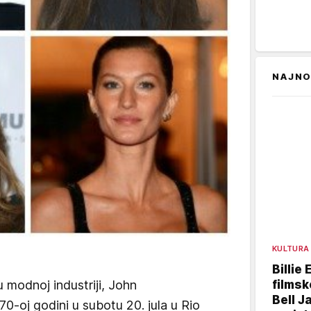
NAJNO
KULTURA
Billie 
filmsk
 u modnoj industriji, John
Bell J
0-oj godini u subotu 20. jula u Rio