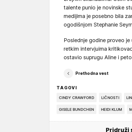
talente punio je novinske s
medijima je posebno bila za
ogodišnjom Stephanie Sey
Poslednje godine proveo je u
retkim intervjuima kritikova
ostavio suprugu Aline i peto
Prethodna vest
TAGOVI
CINDY CRAWFORD
LIČNOSTI
LI
GISELE BUNDCHEN
HEIDI KLUM
M
Pridruži 