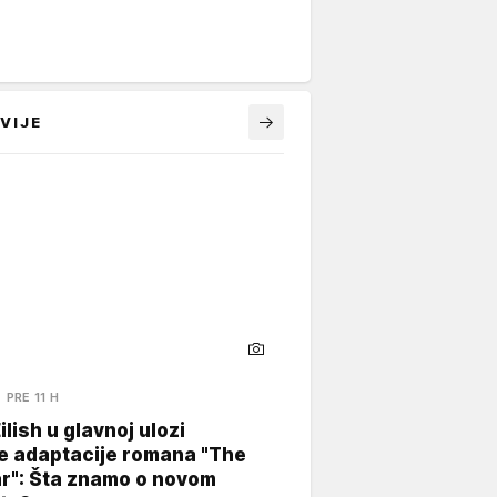
VIJE
PRE 11 H
Eilish u glavnoj ulozi
e adaptacije romana "The
ar": Šta znamo o novom