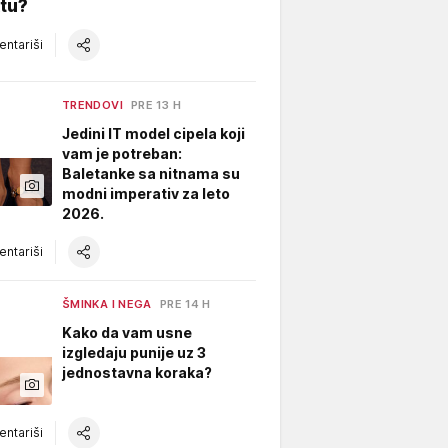
tu?
ntariši
TRENDOVI
PRE 13 H
Jedini IT model cipela koji
vam je potreban:
Baletanke sa nitnama su
modni imperativ za leto
2026.
ntariši
ŠMINKA I NEGA
PRE 14 H
Kako da vam usne
izgledaju punije uz 3
jednostavna koraka?
ntariši