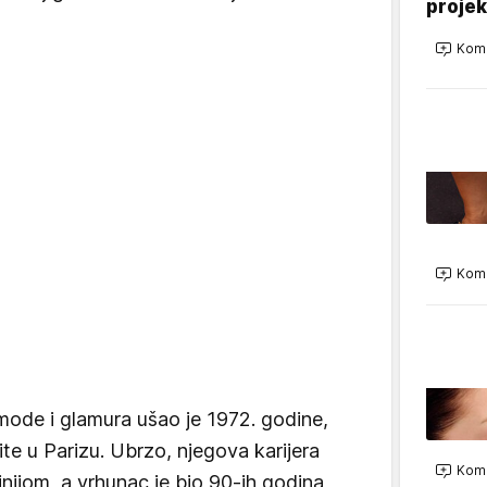
projek
Kome
Kome
mode i glamura ušao je 1972. godine,
te u Parizu. Ubrzo, njegova karijera
Kome
nijom, a vrhunac je bio 90-ih godina