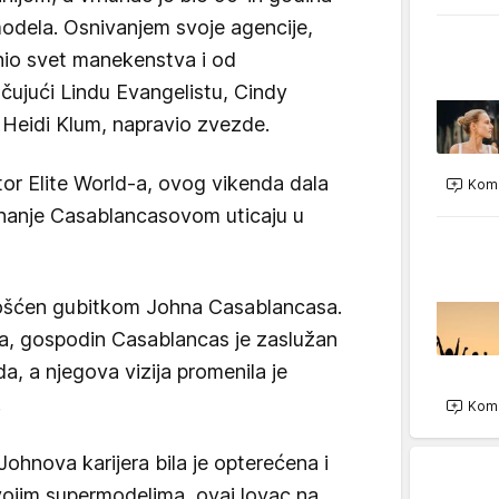
odela. Osnivanjem svoje agencije,
nio svet manekenstva i od
učujući Lindu Evangelistu, Cindy
Heidi Klum, napravio zvezde.
ktor Elite World-a, ovog vikenda dala
Kome
iznanje Casablancasovom uticaju u
lošćen gubitkom Johna Casablancasa.
a, gospodin Casablancas je zaslužan
da, a njegova vizija promenila je
.
Kome
ohnova karijera bila je opterećena i
vojim supermodelima, ovaj lovac na