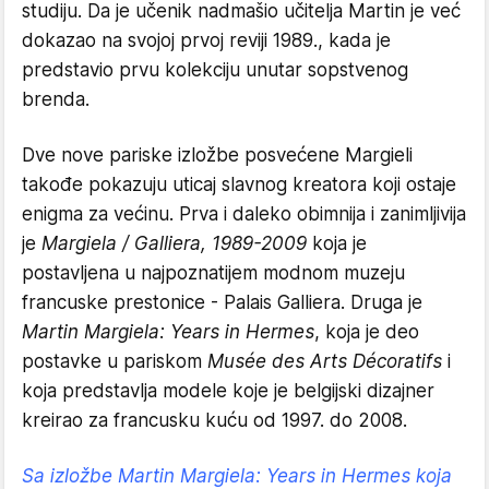
studiju. Da je učenik nadmašio učitelja Martin je već
dokazao na svojoj prvoj reviji 1989., kada je
predstavio prvu kolekciju unutar sopstvenog
brenda.
Dve nove pariske izložbe posvećene Margieli
takođe pokazuju uticaj slavnog kreatora koji ostaje
enigma za većinu. Prva i daleko obimnija i zanimljivija
je
Margiela / Galliera, 1989-2009
koja je
postavljena u najpoznatijem modnom muzeju
francuske prestonice - Palais Galliera. Druga je
Martin Margiela: Years in Hermes
, koja je deo
postavke u pariskom
Musée des Arts Décoratifs
i
koja predstavlja modele koje je belgijski dizajner
kreirao za francusku kuću od 1997. do 2008.
Sa izložbe Martin Margiela: Years in Hermes koja