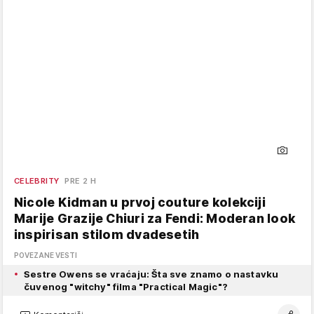
CELEBRITY
PRE 2 H
Nicole Kidman u prvoj couture kolekciji
Marije Grazije Chiuri za Fendi: Moderan look
inspirisan stilom dvadesetih
POVEZANE VESTI
Sestre Owens se vraćaju: Šta sve znamo o nastavku
čuvenog "witchy" filma "Practical Magic"?