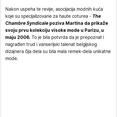
Nakon uspeha te revije, asocijacija modnih kuća
koje su specijalizovane za haute coturea -
The
Chambre Syndicale
poziva Martina da prikaže
svoju prvu kolekciju visoke mode u Parizu, u
maju 2006.
To je bila potvrda da je prepoznat i
nagrađen trud i vanserijski talenat belgijskog
dizajnera čija dela su bila mala remek-dela unikatne
mode.