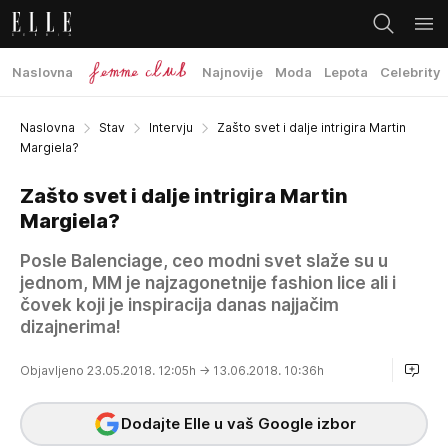
Naslovna
Najnovije
Moda
Lepota
Celebrity
Naslovna
Stav
Intervju
Zašto svet i dalje intrigira Martin
Margiela?
Zašto svet i dalje intrigira Martin
Margiela?
Posle Balenciage, ceo modni svet slaže su u
jednom, MM je najzagonetnije fashion lice ali i
čovek koji je inspiracija danas najjačim
dizajnerima!
Objavljeno 23.05.2018. 12:05h
→ 13.06.2018. 10:36h
Dodajte Elle u vaš Google izbor