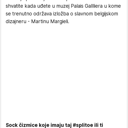
shvatite kada uđete u muzej Palais Gallliera u kome
se trenutno održava izložba o slavnom belgijskom
dizajneru - Martinu Margieli.
Sock čizmice koje imaju taj #splitoe ili ti