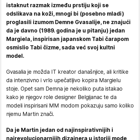
istaknut razmak između prstiju koji se
odslikava na koži, mnogi bi (posebno mladi)
proglasili izumom Demne Gvasalije, ne znajući
da je davno (1989. godina je u pitanju) jedan
Margiela, inspirisan japanskom Tabi čarapom
osmislio Tabi čizme, sada već svoj kultni
model.
Gvasalia je možda IT kreator današnjice, ali kritike
da intenzivno i vrlo upečatljivo kopira Margielu
stoje. Opet sam Demna je nekoliko puta istakao
kako je njegov role designer Belgijanac te da
modeli inspirisani MM modom pokazuju samo koliko
njemu Martin znači.
Da je Martin jedan od najinspirativnijih i
najrevolucionarnijih dizajnera u istoriji mode