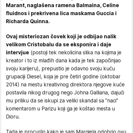
Marant, naglašena ramena Balmaina, Celine
fluidnos i prekrivena lica maskama Guccia i
Richarda Quinna.
Ovaj misteriozan čovek koji je odbijao nalik
velikom Cristobalu da se eksponira i daje
intervjue
(postoji tek nekolicina slika na kojima je
kreator i to iz mlađih dana kada je tek započinjao
svoju karijeru), prepustio je odavno svoju kuću
grupaciji Diesel, koja je pre četiri godine (oktobar
2014) na mestu kreativnog direktora njegove kuće
postavila nikog drugog nego Johna Galliana, dajući
mu priliku da se iskupi za veliki skandal sa "naci"
komentarom u Parizu koji ga je koštao mesta u
Dioru.
Tada je procurilo kako je sam Margiela odobrio ovu