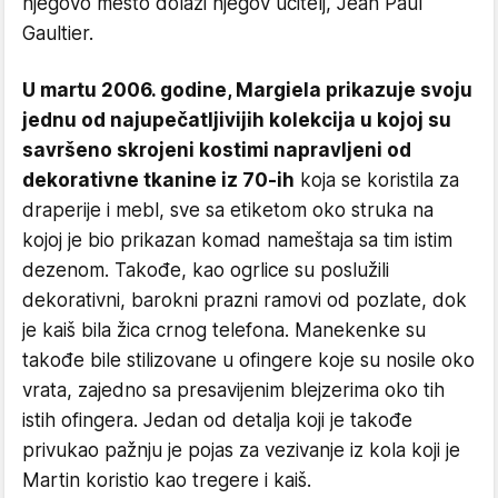
njegovo mesto dolazi njegov učitelj, Jean Paul
Gaultier.
U martu 2006. godine, Margiela prikazuje svoju
jednu od najupečatljivijih kolekcija u kojoj su
savršeno skrojeni kostimi napravljeni od
dekorativne tkanine iz 70-ih
koja se koristila za
draperije i mebl, sve sa etiketom oko struka na
kojoj je bio prikazan komad nameštaja sa tim istim
dezenom. Takođe, kao ogrlice su poslužili
dekorativni, barokni prazni ramovi od pozlate, dok
je kaiš bila žica crnog telefona. Manekenke su
takođe bile stilizovane u ofingere koje su nosile oko
vrata, zajedno sa presavijenim blejzerima oko tih
istih ofingera. Jedan od detalja koji je takođe
privukao pažnju je pojas za vezivanje iz kola koji je
Martin koristio kao tregere i kaiš.