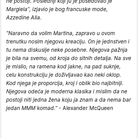
ne postoji. Poslednji koji ju je posedovao je
Margiela", izjavio je bog francuske mode,
Azzedine Alia.
"Naravno da volim Martina, zapravo u ovom
trenutku nosim njegovu kreaciju. On je jednstven i
tu nema diskusije neke posebne. Njegova pažnja
je bila na svemu, od kroja do sitnih detalja. Na sve
je mislio, na ramena kod jakne, na pad suknje,
celu konstrukciju je doživljavao kao neki oklop.
Kod njega je proporcija, kroj i oblik bio najbitniji.
Njegova odeća je moderna klasika i mislim da ne
postoji niti jedna žena koju ja znam a da nema bar
jedan MMM komad."
- Alexander McQueen