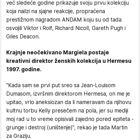
već sledeće godine prikazuje svoju prvu kolekciju
koja nailzi na sjajne reakcije, propraćena
prestižnom nagradom ANDAM koju su od tada
osvojili Viktor i Rolf, Richard Nicoll, Gareth Pugh i
Giles Deacon.
Krajnje neočekivano Margiela postaje
kreativni direktor ženskih kolekcija u Hermesu
1997. godine.
"Kada sam se prvi put sreo sa Jean-Louisom
Dumasom, izvršnim direktorom Hermesa, on me je
upitao, vrlo aneksiozan da li nameravam da njihovu
kultnu torbu Kelly presečem na pola, jer su mediji
moj rad u to vreme opisivali zajedno pored epiteta -
grunge i destroj (uništenje)", rekao je tada Martin
za Graziju.