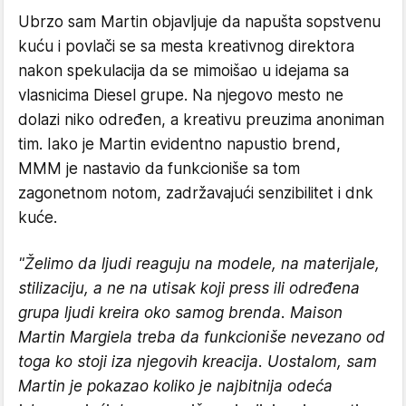
Ubrzo sam Martin objavljuje da napušta sopstvenu
kuću i povlači se sa mesta kreativnog direktora
nakon spekulacija da se mimoišao u idejama sa
vlasnicima Diesel grupe. Na njegovo mesto ne
dolazi niko određen, a kreativu preuzima anoniman
tim. Iako je Martin evidentno napustio brend,
MMM je nastavio da funkcioniše sa tom
zagonetnom notom, zadržavajući senzibilitet i dnk
kuće.
"Želimo da ljudi reaguju na modele, na materijale,
stilizaciju, a ne na utisak koji press ili određena
grupa ljudi kreira oko samog brenda. Maison
Martin Margiela treba da funkcioniše nevezano od
toga ko stoji iza njegovih kreacija. Uostalom, sam
Martin je pokazao koliko je najbitnija odeća