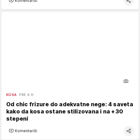
Komentariši
KOSA
PRE 4 H
Od chic frizure do adekvatne nege: 4 saveta
kako da kosa ostane stilizovana i na +30
stepeni
Komentariši