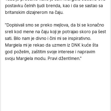
postavku čelnih ljudi brenda, kao i da se sastao sa
britanskim dizajnerom na čaju.
"Dopisivali smo se preko mejlova, da bi se konačno
sreli kod mene na čaju koji je potrajao skoro pa šest
sati. Bilo nam je divno i čini mi se inspirativno.
Margiela mi je rekao da uzmem iz DNK kuće šta
god poželim, zaštitim svoje interese i napravim
svoju Margiela modu. Pravi džentlmen."