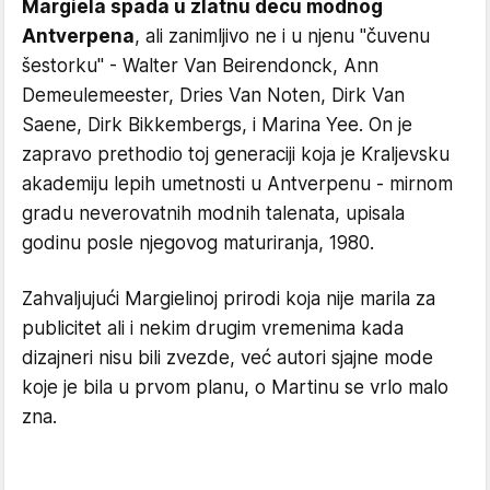
Margiela spada u zlatnu decu modnog
Antverpena
, ali zanimljivo ne i u njenu "čuvenu
šestorku" - Walter Van Beirendonck, Ann
Demeulemeester, Dries Van Noten, Dirk Van
Saene, Dirk Bikkembergs, i Marina Yee. On je
zapravo prethodio toj generaciji koja je Kraljevsku
akademiju lepih umetnosti u Antverpenu - mirnom
gradu neverovatnih modnih talenata, upisala
godinu posle njegovog maturiranja, 1980.
Zahvaljujući Margielinoj prirodi koja nije marila za
publicitet ali i nekim drugim vremenima kada
dizajneri nisu bili zvezde, već autori sjajne mode
koje je bila u prvom planu, o Martinu se vrlo malo
zna.