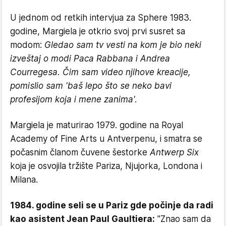
U jednom od retkih intervjua za Sphere 1983.
godine, Margiela je otkrio svoj prvi susret sa
modom:
Gledao sam tv vesti na kom je bio neki
izveštaj o modi Paca Rabbana i Andrea
Courregesa. Čim sam video njihove kreacije,
pomislio sam 'baš lepo što se neko bavi
profesijom koja i mene zanima'.
Margiela je maturirao 1979. godine na Royal
Academy of Fine Arts u Antverpenu, i smatra se
počasnim članom čuvene šestorke
Antwerp Six
koja je osvojila tržište Pariza, Njujorka, Londona i
Milana.
1984. godine seli se u Pariz gde počinje da radi
kao asistent Jean Paul Gaultiera:
"Znao sam da