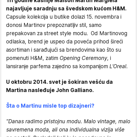
Tri godine kasnije Maison Martin Margiela
najavljuje saradnju sa švedskom kućom H&M.
Capsule kolekcija u butike dolazi 15. novembra i
donosi Martinov prepoznatljiv stil, samo
prepakovan za street style modu. Od Martinovog
odlaska, brend je uspeo da poveća prihod šireći
asortiman i sarađujući sa brendovima kao što su
pomenuti H&M, zatim
Opening Ceremony
, i
lansiranje parfema zajedno sa kompanijom
L’Oreal.
U oktobru 2014. svet je šokiran vešću da
Martina nasleđuje John Galliano.
Šta o Martinu misle top dizajneri?
"Danas radimo pristojnu modu. Malo vintage, malo
savremena moda, ali ona individualna vizija više