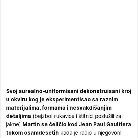
Svoj surealno-uniformisani dekonstruisani kroj
u okviru kog je eksperimentisao sa raznim
materijalima, formama i nesvakdišanjim
detaljima
(bejzbol rukavice i štitnici poslužili za
jakne)
Martin se čeličio kod Jean Paul Gaultiera
tokom osamdesetih
kada je radio u njegovom