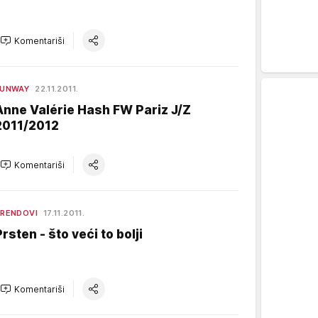
Komentariši
RUNWAY
22.11.2011.
Anne Valérie Hash FW Pariz J/Z
2011/2012
Komentariši
RENDOVI
17.11.2011.
Prsten - što veći to bolji
Komentariši