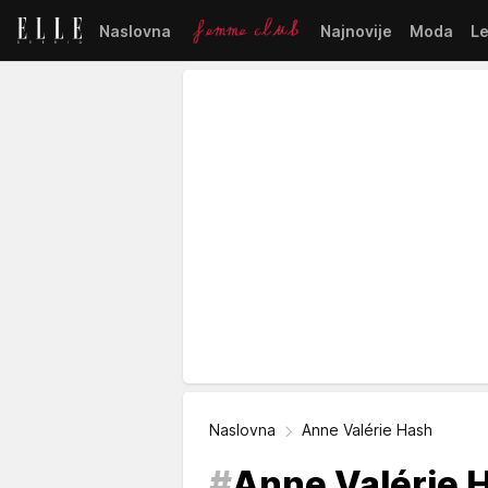
Naslovna
Najnovije
Moda
L
Naslovna
Anne Valérie Hash
#
Anne Valérie 