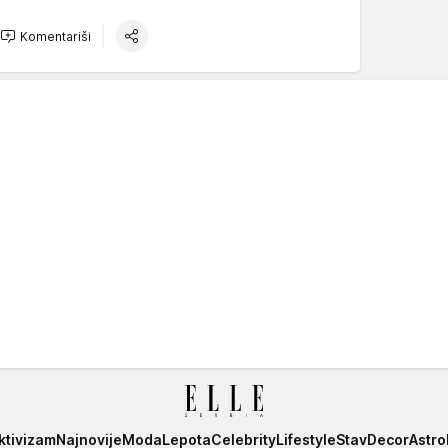
Komentariši
ktivizam
Najnovije
Moda
Lepota
Celebrity
Lifestyle
Stav
Decor
Astro