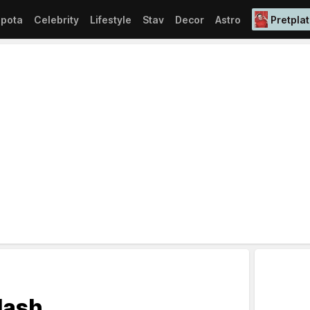
epota
Celebrity
Lifestyle
Stav
Decor
Astro
Pretplat
Hash