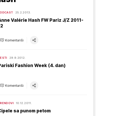
PODCAST
25.2.2013.
Anne Valérie Hash FW Pariz J/Z 2011-
12
Komentariši
ESTI
29.9.2012.
Pariski Fashion Week (4. dan)
Komentariši
RENDOVI
10.12.2011.
Cipele sa punom petom