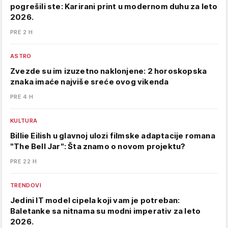
pogrešili ste: Karirani print u modernom duhu za leto
2026.
PRE 2 H
ASTRO
Zvezde su im izuzetno naklonjene: 2 horoskopska
znaka imaće najviše sreće ovog vikenda
PRE 4 H
KULTURA
Billie Eilish u glavnoj ulozi filmske adaptacije romana
"The Bell Jar": Šta znamo o novom projektu?
PRE 22 H
TRENDOVI
Jedini IT model cipela koji vam je potreban:
Baletanke sa nitnama su modni imperativ za leto
2026.