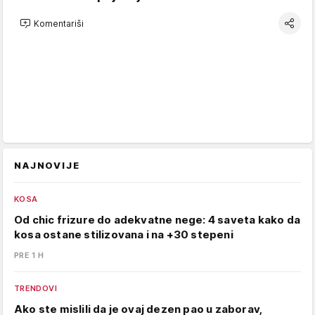
Komentariši
NAJNOVIJE
KOSA
Od chic frizure do adekvatne nege: 4 saveta kako da
kosa ostane stilizovana i na +30 stepeni
PRE 1 H
TRENDOVI
Ako ste mislili da je ovaj dezen pao u zaborav,