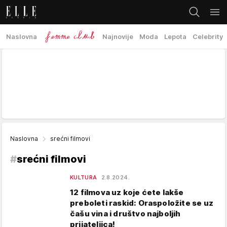
Naslovna
Najnovije
Moda
Lepota
Celebrity
Naslovna
srećni filmovi
#
srećni filmovi
KULTURA
2.8.2024.
12 filmova uz koje ćete lakše
preboleti raskid: Oraspoložite se uz
čašu vina i društvo najboljih
prijateljica!