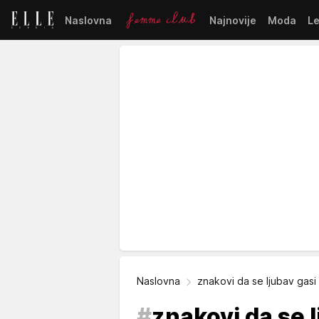
Naslovna
Najnovije
Moda
L
Naslovna
znakovi da se ljubav gasi
#
znakovi da se 