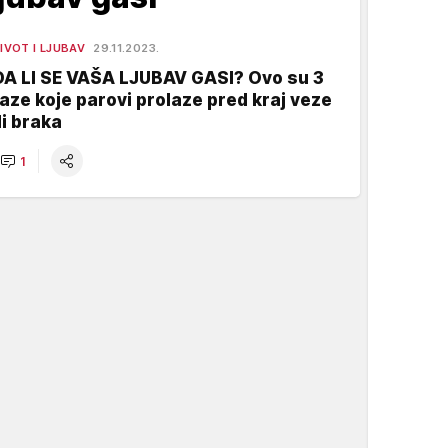
IVOT I LJUBAV
29.11.2023.
DA LI SE VAŠA LJUBAV GASI? Ovo su 3
faze koje parovi prolaze pred kraj veze
li braka
1