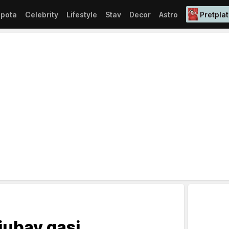
epota
Celebrity
Lifestyle
Stav
Decor
Astro
Pretplat
ljubav gasi