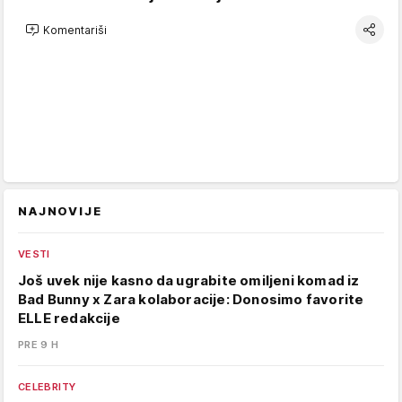
Komentariši
NAJNOVIJE
VESTI
Još uvek nije kasno da ugrabite omiljeni komad iz
Bad Bunny x Zara kolaboracije: Donosimo favorite
ELLE redakcije
PRE 9 H
CELEBRITY