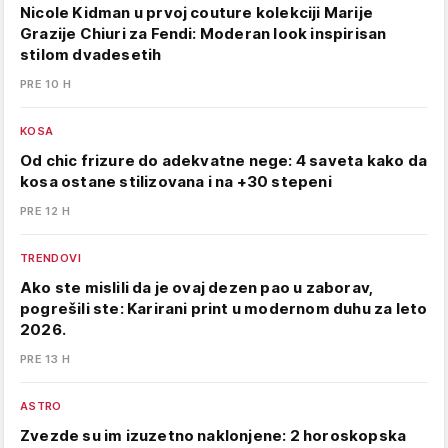
Nicole Kidman u prvoj couture kolekciji Marije
Grazije Chiuri za Fendi: Moderan look inspirisan
stilom dvadesetih
PRE 10 H
KOSA
Od chic frizure do adekvatne nege: 4 saveta kako da
kosa ostane stilizovana i na +30 stepeni
PRE 12 H
TRENDOVI
Ako ste mislili da je ovaj dezen pao u zaborav,
pogrešili ste: Karirani print u modernom duhu za leto
2026.
PRE 13 H
ASTRO
Zvezde su im izuzetno naklonjene: 2 horoskopska