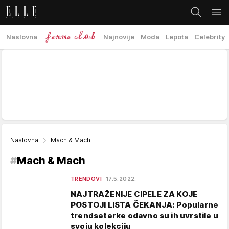
Naslovna
Najnovije
Moda
Lepota
Celebrity
Naslovna
Mach & Mach
#
Mach & Mach
TRENDOVI
17.5.2022.
NAJTRAŽENIJE CIPELE ZA KOJE
POSTOJI LISTA ČEKANJA: Popularne
trendseterke odavno su ih uvrstile u
svoju kolekciju