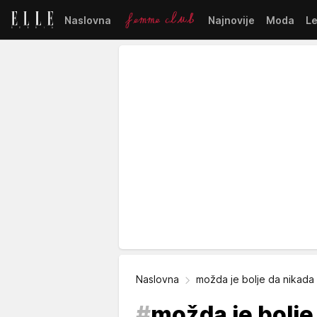
Naslovna
Najnovije
Moda
L
Naslovna
možda je bolje da nikada
#
možda je bolj