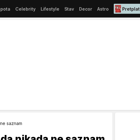
epota
Celebrity
Lifestyle
Stav
Decor
Astro
Pretplat
 ne saznam
e da nikada ne saznam