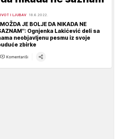
IVOT I LJUBAV
18.6.2022.
''MOŽDA JE BOLJE DA NIKADA NE
SAZNAM'': Ognjenka Lakićević deli sa
nama neobjavljenu pesmu iz svoje
buduće zbirke
Komentariši