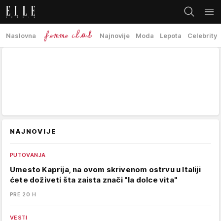
Naslovna
Najnovije
Moda
Lepota
Celebrity
NAJNOVIJE
PUTOVANJA
Umesto Kaprija, na ovom skrivenom ostrvu u Italiji
ćete doživeti šta zaista znači "la dolce vita"
PRE 20 H
VESTI