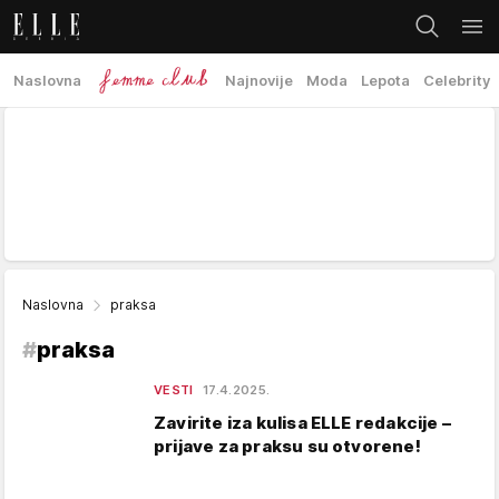
Naslovna
Najnovije
Moda
Lepota
Celebrity
Naslovna
praksa
#
praksa
VESTI
17.4.2025.
Zavirite iza kulisa ELLE redakcije –
prijave za praksu su otvorene!