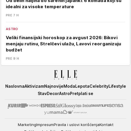
Od belih haljina do šarenih japanki: 6 komada koji su
idealni za visoke temperature
PRE 7 H
ASTRO
Veliki finansijski horoskop za avgust 2026: Bikovi
menjaju rutinu, Strelčevi ulažu, Lavovi reorganizuju
budžet
PRE 9 H
Elle
Naslovna
Aktivizam
Najnovije
Moda
Lepota
Celebrity
Lifestyle
Stav
Decor
Astro
Pretplati se
Marketing
Impresum
Pravila i uslovi korišćenja
Kontakt