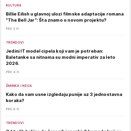
KULTURA
Billie Eilish u glavnoj ulozi filmske adaptacije romana
"The Bell Jar": Šta znamo o novom projektu?
PRE 3 H
TRENDOVI
Jedini IT model cipela koji vam je potreban:
Baletanke sa nitnama su modni imperativ za leto
2026.
PRE 4 H
ŠMINKA I NEGA
Kako da vam usne izgledaju punije uz 3 jednostavna
koraka?
PRE 6 H
TRENDOVI