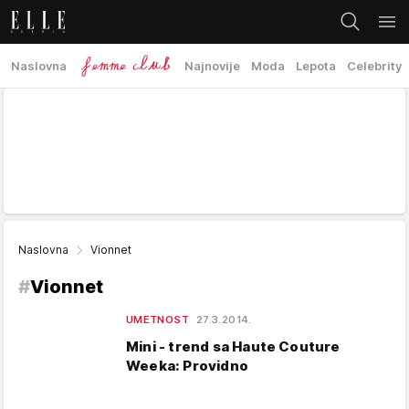
Naslovna
Najnovije
Moda
Lepota
Celebrity
Naslovna
Vionnet
#
Vionnet
UMETNOST
27.3.2014.
Mini - trend sa Haute Couture
Weeka: Providno