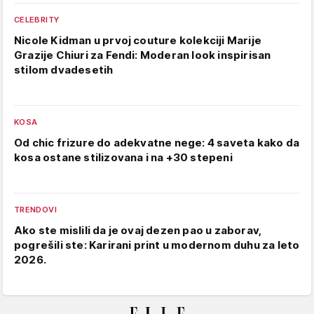
CELEBRITY
Nicole Kidman u prvoj couture kolekciji Marije
Grazije Chiuri za Fendi: Moderan look inspirisan
stilom dvadesetih
KOSA
Od chic frizure do adekvatne nege: 4 saveta kako da
kosa ostane stilizovana i na +30 stepeni
TRENDOVI
Ako ste mislili da je ovaj dezen pao u zaborav,
pogrešili ste: Karirani print u modernom duhu za leto
2026.