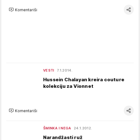
Komentariši
VESTI
7.1.2014.
Hussein Chalayan kreira couture
kolekciju za Vionnet
Komentariši
ŠMINKA I NEGA
24.1.2012.
Narandžasti ruž