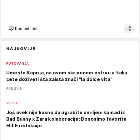
Komentariši
NAJNOVIJE
PUTOVANJA
Umesto Kaprija, na ovom skrivenom ostrvu u Italiji
ćete doživeti šta zaista znači "la dolce vita"
PRE 23 H
VESTI
Još uvek nije kasno da ugrabite omiljeni komad iz
Bad Bunny x Zara kolaboracije: Donosimo favorite
ELLE redakcije