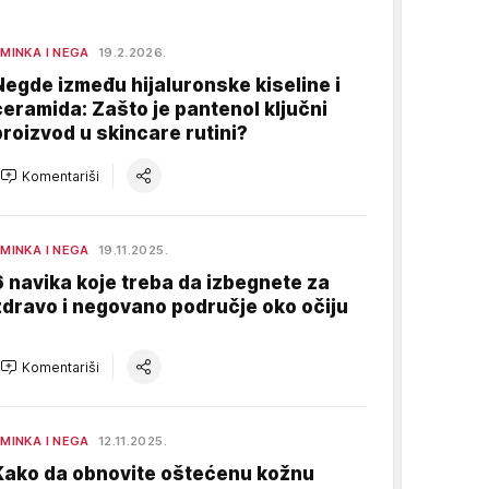
MINKA I NEGA
19.2.2026.
Negde između hijaluronske kiseline i
ceramida: Zašto je pantenol ključni
proizvod u skincare rutini?
Komentariši
MINKA I NEGA
19.11.2025.
6 navika koje treba da izbegnete za
zdravo i negovano područje oko očiju
Komentariši
MINKA I NEGA
12.11.2025.
Kako da obnovite oštećenu kožnu