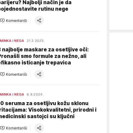
barijeru? Najbolji način je da
pojednostavite rutinu nege
Komentariši
MINKA I NEGA
21.3.2025.
3 najbolje maskare za osetljive oči:
Pronašli smo formule za nežno, ali
efikasno isticanje trepavica
Komentariši
MINKA I NEGA
6.8.2024.
10 seruma za osetljivu kožu sklonu
iritacijama: Visokokvalitetni, prirodni i
medicinski sastojci su ključni
Komentariši