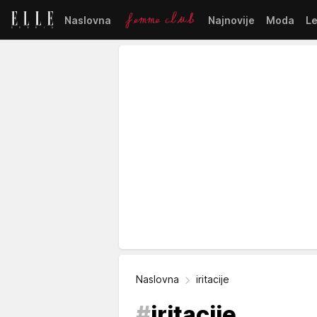
Naslovna
Najnovije
Moda
L
Naslovna
iritacije
#
iritacije