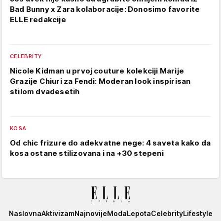
Bad Bunny x Zara kolaboracije: Donosimo favorite
ELLE redakcije
CELEBRITY
Nicole Kidman u prvoj couture kolekciji Marije
Grazije Chiuri za Fendi: Moderan look inspirisan
stilom dvadesetih
KOSA
Od chic frizure do adekvatne nege: 4 saveta kako da
kosa ostane stilizovana i na +30 stepeni
Elle
Naslovna
Aktivizam
Najnovije
Moda
Lepota
Celebrity
Lifestyle