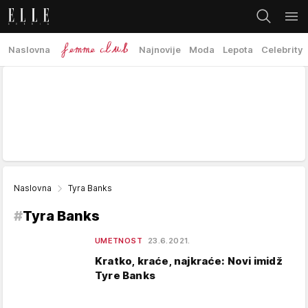
Naslovna
Najnovije
Moda
Lepota
Celebrity
Naslovna
Tyra Banks
#
Tyra Banks
UMETNOST
23.6.2021.
Kratko, kraće, najkraće: Novi imidž
Tyre Banks