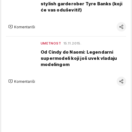
stylish garderober Tyre Banks (koji
će vas oduševiti!)
Komentariši
UMETNOST
15.11.2015.
Od Cindy do Naomi: Legendarni
supermodeli koji još uvek vladaju
modelingom
Komentariši