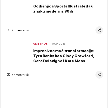
Godišnjica Sports Illustrateda u
znaku modela iz 80ih
Komentariši
UMETNOST
10.9.2013.
Impresivna moć transformacije:
Tyra Banks kao Cindy Crawford,
Cara Delevigne i Kate Moss
Komentariši