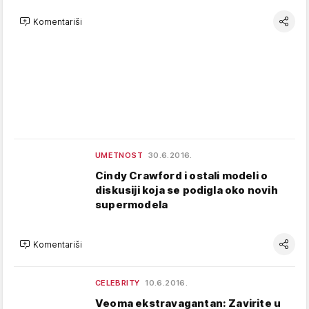
Komentariši
UMETNOST
30.6.2016.
Cindy Crawford i ostali modeli o
diskusiji koja se podigla oko novih
supermodela
Komentariši
CELEBRITY
10.6.2016.
Veoma ekstravagantan: Zavirite u