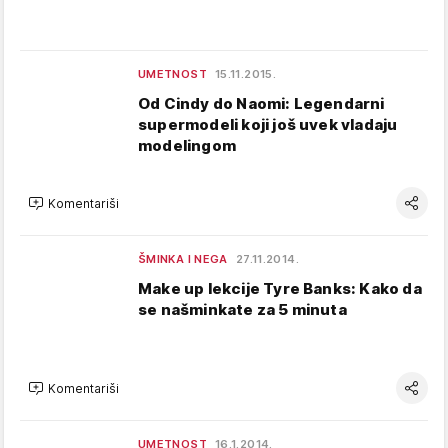
UMETNOST
15.11.2015.
Od Cindy do Naomi: Legendarni
supermodeli koji još uvek vladaju
modelingom
Komentariši
ŠMINKA I NEGA
27.11.2014.
Make up lekcije Tyre Banks: Kako da
se našminkate za 5 minuta
Komentariši
UMETNOST
16.1.2014.