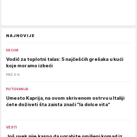
NAJNOVIJE
DECOR
Vodič za toplotni talas: 5 najčešćih grešaka u kući
koje moramo izbeći
PRE 3 H
PUTOVANJA
Umesto Kaprija, na ovom skrivenom ostrvu u Italiji
ćete doživeti šta zaista znači "la dolce vita"
VESTI
Još uvek nije kasno da ugrabite omiljeni komad iz