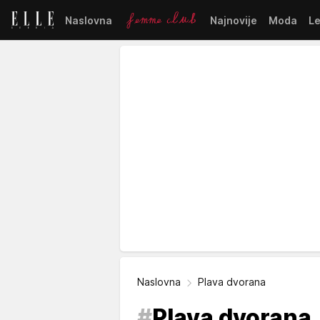
Naslovna
Najnovije
Moda
L
Naslovna
Plava dvorana
#
Plava dvorana