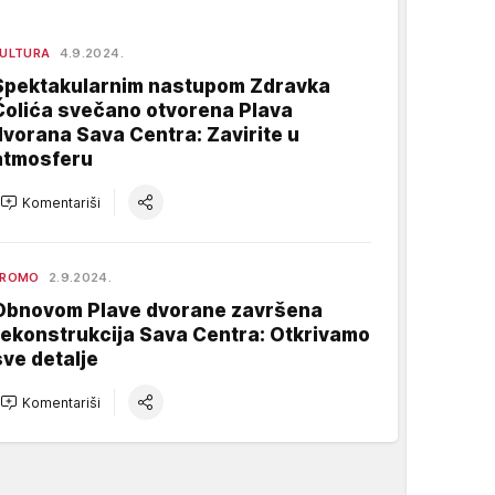
ULTURA
4.9.2024.
Spektakularnim nastupom Zdravka
Čolića svečano otvorena Plava
dvorana Sava Centra: Zavirite u
atmosferu
Komentariši
PROMO
2.9.2024.
Obnovom Plave dvorane završena
rekonstrukcija Sava Centra: Otkrivamo
sve detalje
Komentariši