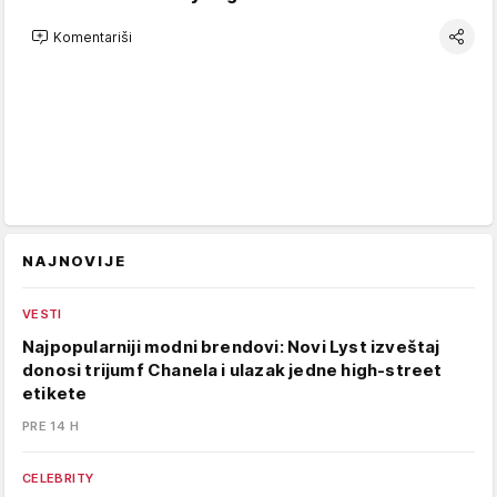
Komentariši
NAJNOVIJE
VESTI
Najpopularniji modni brendovi: Novi Lyst izveštaj
donosi trijumf Chanela i ulazak jedne high-street
etikete
PRE 14 H
CELEBRITY