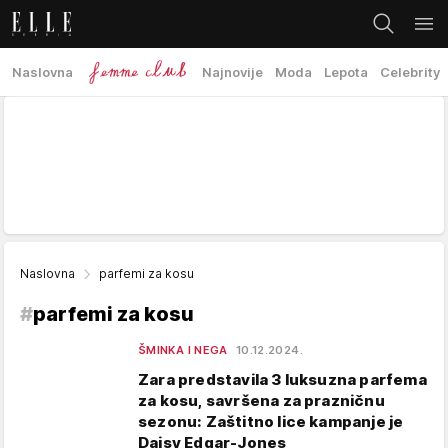
Naslovna
Najnovije
Moda
Lepota
Celebrity
Naslovna
parfemi za kosu
#
parfemi za kosu
ŠMINKA I NEGA
10.12.2024.
Zara predstavila 3 luksuzna parfema
za kosu, savršena za prazničnu
sezonu: Zaštitno lice kampanje je
Daisy Edgar-Jones