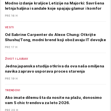
Modno izdanje kraljice Letizije na Majorki: Savršena
letnja haljina i sandale koje spajaju glamur i komfor
PRE 16 H
VESTI
Od Sabrine Carpenter do Alexe Chung: Otkrijte
Shushu/Tong, modni brend koji obožavaju IT devojke
PRE 17 H
ŽIVOT I LJUBAV
Jedna japanska studija otkriva da ova naša omiljena
navika zapravo usporava proces starenja
PRE 19 H
TRENDOVI
Ako imate dilemu šta da nosite na plažu, donosimo
vam 5 chic trendova za leto 2026.
PRE 20 H