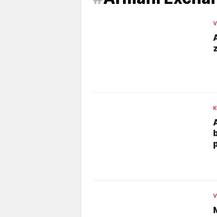
V
K
V