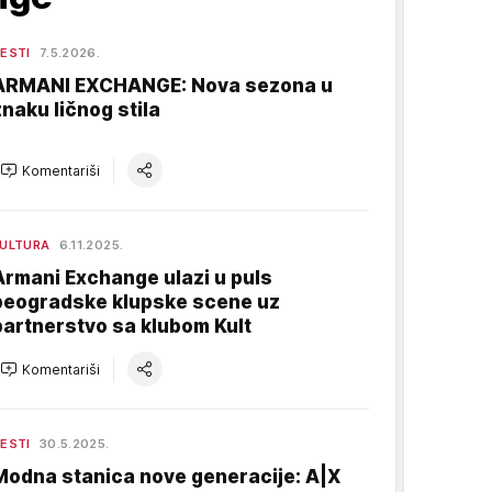
ESTI
7.5.2026.
ARMANI EXCHANGE: Nova sezona u
znaku ličnog stila
Komentariši
ULTURA
6.11.2025.
Armani Exchange ulazi u puls
beogradske klupske scene uz
partnerstvo sa klubom Kult
Komentariši
ESTI
30.5.2025.
Modna stanica nove generacije: A|X