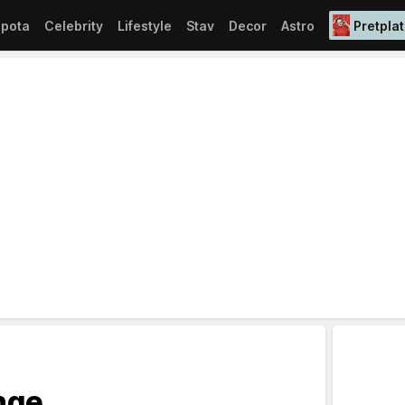
epota
Celebrity
Lifestyle
Stav
Decor
Astro
Pretplat
nge