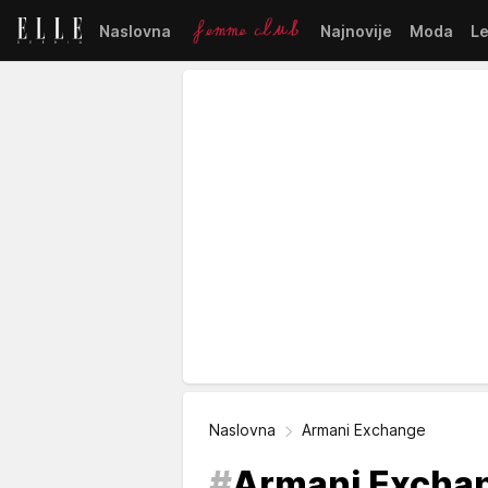
Naslovna
Najnovije
Moda
L
Naslovna
Armani Exchange
#
Armani Excha