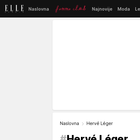
Naslovna
Najnovije
Moda
L
Naslovna
Hervé Léger
#
Hervé Léger