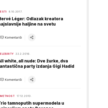
ESTI
8.10.2017.
Hervé Léger: Odlazak kreatora
najslavnije haljine na svetu
Komentariši
ELEBRITY
22.2.2016.
All white, all nude: Dve žurke, dva
fantastična party izdanja Gigi Hadid
Komentariši
UMETNOST
17.12.2013.
Trio tamnoputih supermodela u