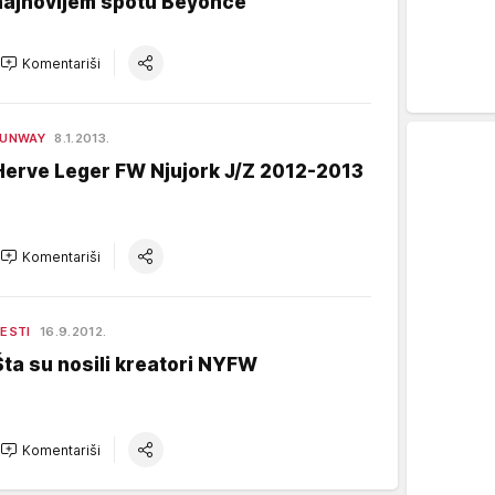
najnovijem spotu Beyonce
Komentariši
RUNWAY
8.1.2013.
Herve Leger FW Njujork J/Z 2012-2013
Komentariši
ESTI
16.9.2012.
Šta su nosili kreatori NYFW
Komentariši