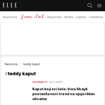
Naslovna
Najnovije
Moda
Lepota
Celebrity
Naslovna
teddy kaput
#
teddy kaput
CELEBRITY
10.2.2021.
Kaput koji svi žele: Irina Shayk
postavila novi trend na njujorškim
ulicama