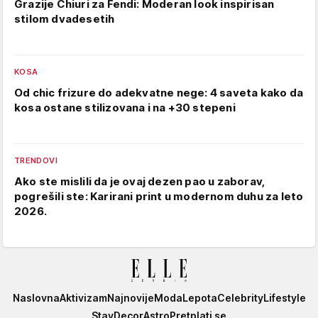
Grazije Chiuri za Fendi: Moderan look inspirisan
stilom dvadesetih
KOSA
Od chic frizure do adekvatne nege: 4 saveta kako da
kosa ostane stilizovana i na +30 stepeni
TRENDOVI
Ako ste mislili da je ovaj dezen pao u zaborav,
pogrešili ste: Karirani print u modernom duhu za leto
2026.
Elle
Naslovna
Aktivizam
Najnovije
Moda
Lepota
Celebrity
Lifestyle
Stav
Decor
Astro
Pretplati se