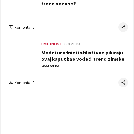
trend sezone?
Komentariši
UMETNOST
6.8.2019.
Modni urednici i stilisti već pikiraju
ovaj kaput kao vodeći trend zimske
sezone
Komentariši