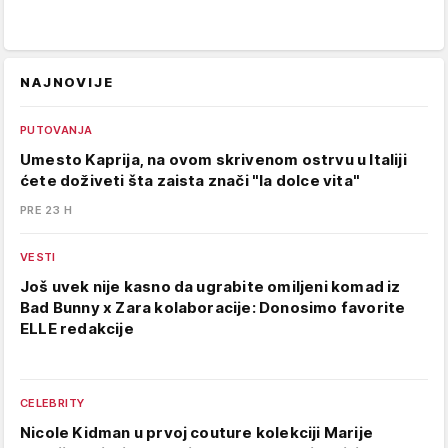
NAJNOVIJE
PUTOVANJA
Umesto Kaprija, na ovom skrivenom ostrvu u Italiji
ćete doživeti šta zaista znači "la dolce vita"
PRE 23 H
VESTI
Još uvek nije kasno da ugrabite omiljeni komad iz
Bad Bunny x Zara kolaboracije: Donosimo favorite
ELLE redakcije
CELEBRITY
Nicole Kidman u prvoj couture kolekciji Marije