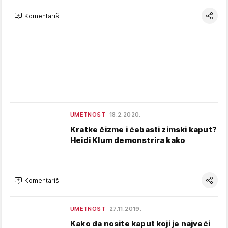
Komentariši
UMETNOST
18.2.2020.
Kratke čizme i ćebasti zimski kaput?
Heidi Klum demonstrira kako
Komentariši
UMETNOST
27.11.2019.
Kako da nosite kaput koji je najveći