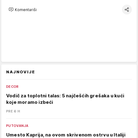
Komentariši
NAJNOVIJE
DECOR
Vodič za toplotni talas: 5 najčešćih grešaka u kući
koje moramo izbeći
PRE 6 H
PUTOVANJA
Umesto Kaprija, na ovom skrivenom ostrvu u Italiji