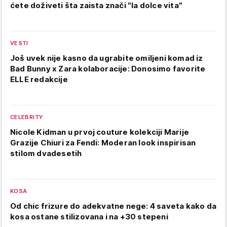
ćete doživeti šta zaista znači "la dolce vita"
VESTI
Još uvek nije kasno da ugrabite omiljeni komad iz
Bad Bunny x Zara kolaboracije: Donosimo favorite
ELLE redakcije
CELEBRITY
Nicole Kidman u prvoj couture kolekciji Marije
Grazije Chiuri za Fendi: Moderan look inspirisan
stilom dvadesetih
KOSA
Od chic frizure do adekvatne nege: 4 saveta kako da
kosa ostane stilizovana i na +30 stepeni