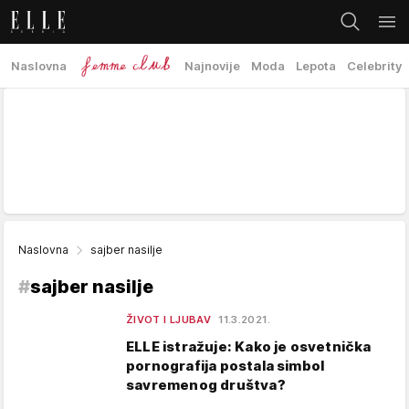
Naslovna
Najnovije
Moda
Lepota
Celebrity
Naslovna
sajber nasilje
#
sajber nasilje
ŽIVOT I LJUBAV
11.3.2021.
ELLE istražuje: Kako je osvetnička
pornografija postala simbol
savremenog društva?