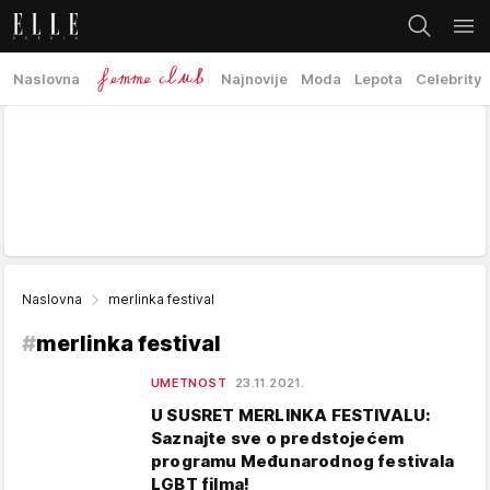
Naslovna
Najnovije
Moda
Lepota
Celebrity
Naslovna
merlinka festival
#
merlinka festival
UMETNOST
23.11.2021.
U SUSRET MERLINKA FESTIVALU:
Saznajte sve o predstojećem
programu Međunarodnog festivala
LGBT filma!