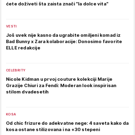
ćete doživeti šta zaista znači "la dolce vita"
VESTI
Još uvek nije kasno da ugrabite omiljeni komad iz
Bad Bunny x Zara kolaboracije: Donosimo favorite
ELLE redakcije
CELEBRITY
Nicole Kidman u prvoj couture kolekciji Marije
Grazije Chiuri za Fendi: Moderan look inspirisan
stilom dvadesetih
KOSA
Od chic frizure do adekvatne nege: 4 saveta kako da
kosa ostane stilizovana i na +30 stepeni