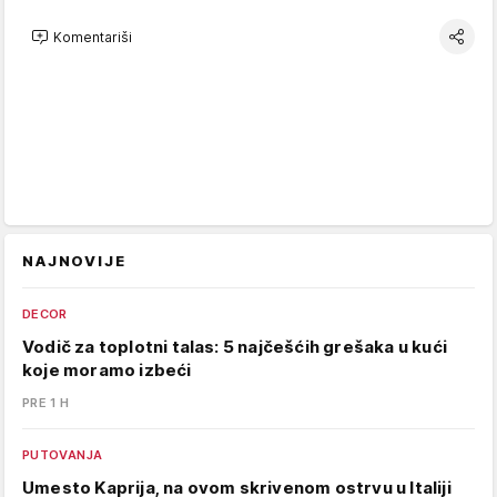
Komentariši
NAJNOVIJE
DECOR
Vodič za toplotni talas: 5 najčešćih grešaka u kući
koje moramo izbeći
PRE 1 H
PUTOVANJA
Umesto Kaprija, na ovom skrivenom ostrvu u Italiji