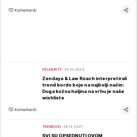
Komentariši
CELEBRITY
25.10.2024.
Zendaya & Law Roach interpretirali
trend bordo boje na najbolji način:
Duga kožna haljina na vrhu je naše
wishliste
Komentariši
TRENDOVI
29.12.2021.
SVI SU OPSEDNUTI OVOM