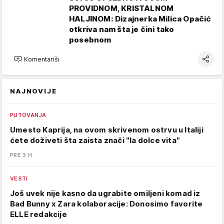
PROVIDNOM, KRISTALNOM
HALJINOM: Dizajnerka Milica Opačić
otkriva nam šta je čini tako
posebnom
Komentariši
NAJNOVIJE
PUTOVANJA
Umesto Kaprija, na ovom skrivenom ostrvu u Italiji
ćete doživeti šta zaista znači "la dolce vita"
PRE 3 H
VESTI
Još uvek nije kasno da ugrabite omiljeni komad iz
Bad Bunny x Zara kolaboracije: Donosimo favorite
ELLE redakcije