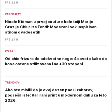
PRE 22 H
CELEBRITY
Nicole Kidman u prvoj couture kolekciji Marije
Grazije Chiuri za Fendi: Moderan look inspirisan
stilom dvadesetih
PRE 23 H
KOSA
Od chic frizure do adekvatne nege: 4 saveta kako da
kosa ostane stilizovana i na +30 stepeni
TRENDOVI
Ako ste mislili da je ovaj dezen pao u zaborav,
pogrešili ste: Karirani print u modernom duhu za leto
2026.