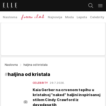
Naslovna
Najnovije
Moda
Lepota
Celebrity
Naslovna
haljina od kristala
#
haljina od kristala
CELEBRITY
29.7.2026.
Kaia Gerber na crvenom tepihu u
kristalnoj "naked" haljini inspirisanoj
stilom Cindy Crawford iz
devedesetih