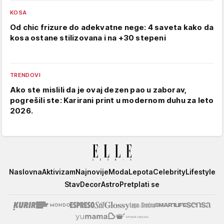
KOSA
Od chic frizure do adekvatne nege: 4 saveta kako da
kosa ostane stilizovana i na +30 stepeni
TRENDOVI
Ako ste mislili da je ovaj dezen pao u zaborav,
pogrešili ste: Karirani print u modernom duhu za leto
2026.
Elle
Naslovna
Aktivizam
Najnovije
Moda
Lepota
Celebrity
Lifestyle
Stav
Decor
Astro
Pretplati se