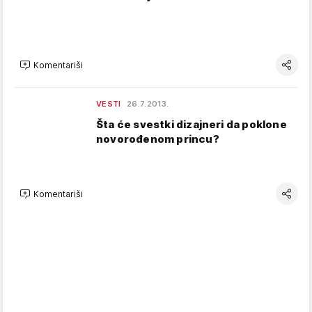
Komentariši
VESTI
26.7.2013.
Šta će svestki dizajneri da poklone
novorođenom princu?
Komentariši