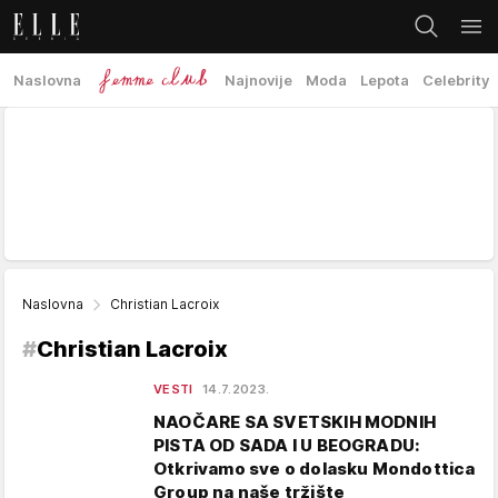
Naslovna
Najnovije
Moda
Lepota
Celebrity
Naslovna
Christian Lacroix
#
Christian Lacroix
VESTI
14.7.2023.
NAOČARE SA SVETSKIH MODNIH
PISTA OD SADA I U BEOGRADU:
Otkrivamo sve o dolasku Mondottica
Group na naše tržište