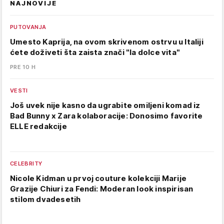
NAJNOVIJE
PUTOVANJA
Umesto Kaprija, na ovom skrivenom ostrvu u Italiji
ćete doživeti šta zaista znači "la dolce vita"
PRE 10 H
VESTI
Još uvek nije kasno da ugrabite omiljeni komad iz
Bad Bunny x Zara kolaboracije: Donosimo favorite
ELLE redakcije
CELEBRITY
Nicole Kidman u prvoj couture kolekciji Marije
Grazije Chiuri za Fendi: Moderan look inspirisan
stilom dvadesetih