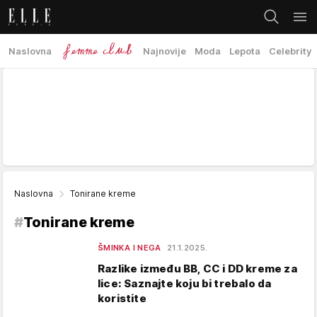
Naslovna
Najnovije
Moda
Lepota
Celebrity
Naslovna
Tonirane kreme
#
Tonirane kreme
ŠMINKA I NEGA
21.1.2025.
Razlike između BB, CC i DD kreme za
lice: Saznajte koju bi trebalo da
koristite