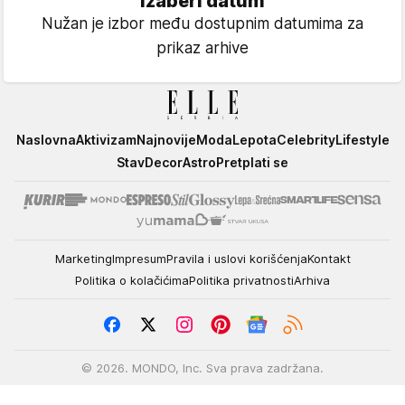
Izaberi datum
Nužan je izbor među dostupnim datumima za
prikaz arhive
Elle
Naslovna
Aktivizam
Najnovije
Moda
Lepota
Celebrity
Lifestyle
Stav
Decor
Astro
Pretplati se
Marketing
Impresum
Pravila i uslovi korišćenja
Kontakt
Politika o kolačićima
Politika privatnosti
Arhiva
© 2026. MONDO, Inc. Sva prava zadržana.