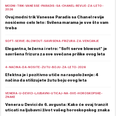
MODNI-TRIK-VANESSE-PARADIS-SA-CHANEL-REVIJE-ZA-LETO-
2026
Ovaj modni trik Vanesse Paradis sa Chanel revije
nosićemo celo leto: Svilena marama je sve što vam
treba
SOFT-SERVE-BLOWOUT-SAVRSENA-FRIZURA-ZA-VENCANJE
Elegantna, ležerna i retro: "Soft serve blowout" je
savršena frizura za sve svečane prilike ovog leta
4-NACINA-DA-NOSITE-ZUTU-BOJU-ZA-LETO-2026
Efektna je i pozitivno utiče na raspoloženje: 4
načina da stilizujete žutu boju ovog leta
VENERA-U-DEVICI-LJUBAVNI-UTICAJ-NA-SVE-HOROSKOPSKE-
ZNAKE
Venera u Devici do 6. avgusta: Kako će ovaj tranzit
uticati na ljubavni život vašeg horoskopskog znaka