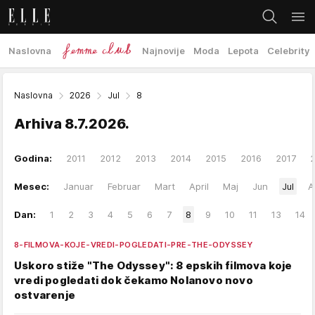
Naslovna
Najnovije
Moda
Lepota
Celebrity
Naslovna
2026
Jul
8
Arhiva
8.7.2026.
Godina:
2011
2012
2013
2014
2015
2016
2017
Mesec:
Januar
Februar
Mart
April
Maj
Jun
Jul
A
Dan:
1
2
3
4
5
6
7
8
9
10
11
13
14
8-FILMOVA-KOJE-VREDI-POGLEDATI-PRE-THE-ODYSSEY
Uskoro stiže "The Odyssey": 8 epskih filmova koje
vredi pogledati dok čekamo Nolanovo novo
ostvarenje