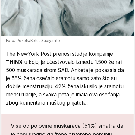
Foto: Pexels/Ketut Subiyanto
The NewYork Post prenosi studije kompanije
THINX
u kojoj je učestvovalo između 1.500 žena i
500 muškaraca širom SAD. Anketa je pokazala da
je 58% žena osećalo sramotu samo zato što su
dobile menstruaciju. 42% žena iskusilo je sramotu
menstruacije, a svaka peta je imala ova osećanja
zbog komentara muškog prijatelja.
Više od polovine muškaraca (51%) smatra da
je neprikladno da žene otvoreno pominju