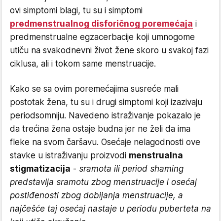
ovi simptomi blagi, tu su i simptomi
predmenstrualnog disforičnog poremećaja
i
predmenstrualne egzacerbacije koji umnogome
utiču na svakodnevni život žene skoro u svakoj fazi
ciklusa, ali i tokom same menstruacije.
Kako se sa ovim poremećajima susreće mali
postotak žena, tu su i drugi simptomi koji izazivaju
periodsomniju. Navedeno istraživanje pokazalo je
da trećina žena ostaje budna jer ne želi da ima
fleke na svom čaršavu. Osećaje nelagodnosti ove
stavke u istraživanju proizvodi
menstrualna
stigmatizacija
-
sramota ili period shaming
predstavlja sramotu zbog menstruacije i osećaj
postiđenosti zbog dobijanja menstruacije, a
najčešće taj osećaj nastaje u periodu puberteta na