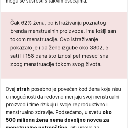
mogu se susresti s takvim osećajima.
Čak 62% žena, po istraživanju poznatog
brenda menstrualnih proizvoda, ima lošiji san
tokom menstruacije. Ovo istraživanje
pokazalo je i da žene izgube oko 3802, 5
sati ili 158 dana što iznosi pet meseci sna
zbog menstruacije tokom svog života.
Ovaj
strah
posebno je povećan kod žena koje nisu
u mogućnosti da redovno menjaju svoj menstrualni
proizvod i time rizikuju i svoje reproduktivno i
menstrualno zdravlje. Podsećamo, u svetu
oko
500 miliona žena nema dovoljno novca za
menstrualne potrepštine
, niti uslove za