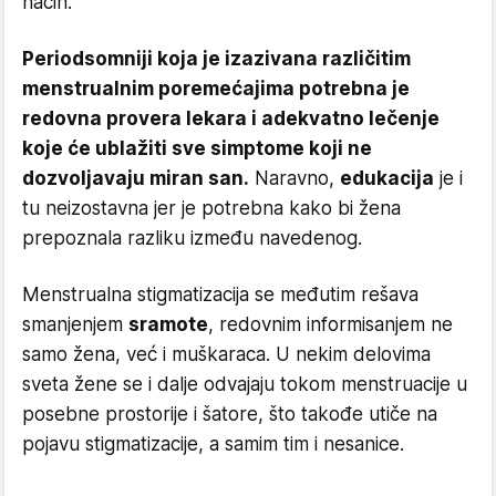
način.
Periodsomniji koja je izazivana različitim
menstrualnim poremećajima potrebna je
redovna provera lekara i adekvatno lečenje
koje će ublažiti sve simptome koji ne
dozvoljavaju miran san.
Naravno,
edukacija
je i
tu neizostavna jer je potrebna kako bi žena
prepoznala razliku između navedenog.
Menstrualna stigmatizacija se međutim rešava
smanjenjem
sramote
, redovnim informisanjem ne
samo žena, već i muškaraca. U nekim delovima
sveta žene se i dalje odvajaju tokom menstruacije u
posebne prostorije i šatore, što takođe utiče na
pojavu stigmatizacije, a samim tim i nesanice.