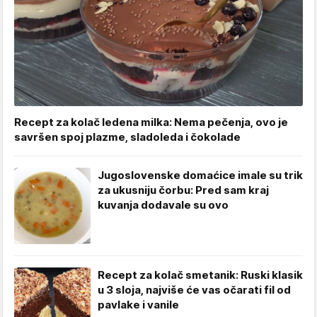
Recept za kolač ledena milka: Nema pečenja, ovo je
savršen spoj plazme, sladoleda i čokolade
Jugoslovenske domaćice imale su trik
za ukusniju čorbu: Pred sam kraj
kuvanja dodavale su ovo
Recept za kolač smetanik: Ruski klasik
u 3 sloja, najviše će vas očarati fil od
pavlake i vanile