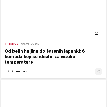
TRENDOVI
06.08.2026.
Od belih haljina do šarenih japanki: 6
komada koji su idealni za visoke
temperature
Komentariši