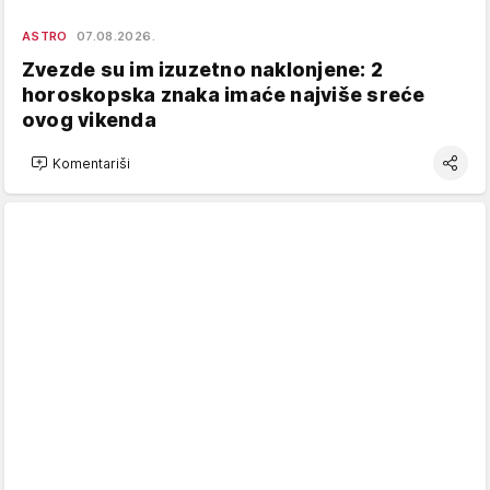
ASTRO
07.08.2026.
Zvezde su im izuzetno naklonjene: 2
horoskopska znaka imaće najviše sreće
ovog vikenda
Komentariši