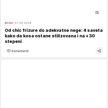
KOSA
07.08.2026.
Od chic frizure do adekvatne nege: 4 saveta
kako da kosa ostane stilizovana i na +30
stepeni
Komentariši