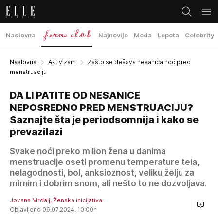
Naslovna
Najnovije
Moda
Lepota
Celebrity
Naslovna
Aktivizam
Zašto se dešava nesanica noć pred
menstruaciju
DA LI PATITE OD NESANICE
NEPOSREDNO PRED MENSTRUACIJU?
Saznajte šta je periodsomnija i kako se
prevazilazi
Svake noći preko milion žena u danima
menstruacije oseti promenu temperature tela,
nelagodnosti, bol, anksioznost, veliku želju za
mirnim i dobrim snom, ali nešto to ne dozvoljava.
Jovana Mrdalj, Ženska inicijativa
Objavljeno 06.07.2024. 10:00h