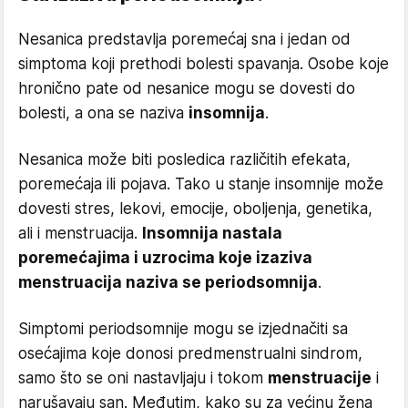
Nesanica predstavlja poremećaj sna i jedan od
simptoma koji prethodi bolesti spavanja. Osobe koje
hronično pate od nesanice mogu se dovesti do
bolesti, a ona se naziva
insomnija
.
Nesanica može biti posledica različitih efekata,
poremećaja ili pojava. Tako u stanje insomnije može
dovesti stres, lekovi, emocije, oboljenja, genetika,
ali i menstruacija.
Insomnija nastala
poremećajima i uzrocima koje izaziva
menstruacija naziva se periodsomnija
.
Simptomi periodsomnije mogu se izjednačiti sa
osećajima koje donosi predmenstrualni sindrom,
samo što se oni nastavljaju i tokom
menstruacije
i
narušavaju san. Međutim, kako su za većinu žena