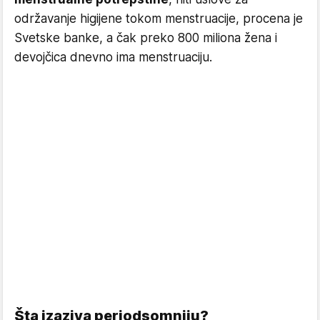
održavanje higijene tokom menstruacije, procena je
Svetske banke, a čak preko 800 miliona žena i
devojčica dnevno ima menstruaciju.
Šta izaziva periodsomniju?