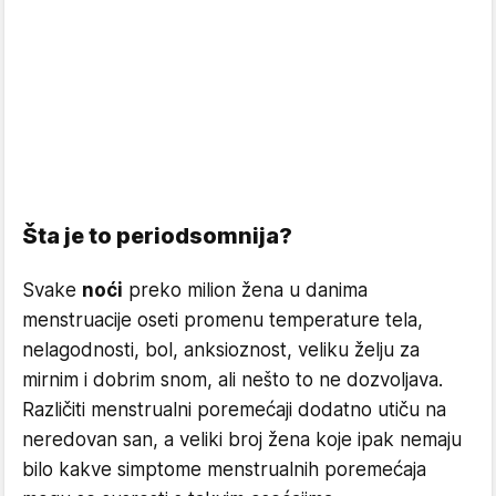
Šta je to periodsomnija?
Svake
noći
preko milion žena u danima
menstruacije oseti promenu temperature tela,
nelagodnosti, bol, anksioznost, veliku želju za
mirnim i dobrim snom, ali nešto to ne dozvoljava.
Različiti menstrualni poremećaji dodatno utiču na
neredovan san, a veliki broj žena koje ipak nemaju
bilo kakve simptome menstrualnih poremećaja