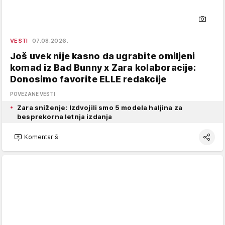
VESTI
07.08.2026.
Još uvek nije kasno da ugrabite omiljeni
komad iz Bad Bunny x Zara kolaboracije:
Donosimo favorite ELLE redakcije
POVEZANE VESTI
Zara sniženje: Izdvojili smo 5 modela haljina za
besprekorna letnja izdanja
Komentariši