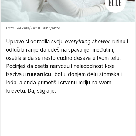
Foto: Pexels/Ketut Subiyanto
Upravo si odradila svoju
everything shower
rutinu i
odlučila ranije da odeš na spavanje, međutim,
osetila si da se nešto čudno dešava u tvom telu.
Počinješ da osetiš nervozu i nelagodnost koje
izazivaju
nesanicu
, bol u donjem delu stomaka i
leđa, a onda primetiš i crvenu mrlju na svom
krevetu. Da, stigla je.