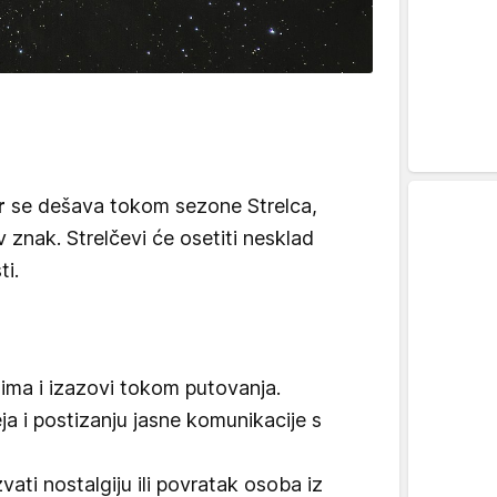
r
se dešava tokom sezone Strelca,
v znak. Strelčevi će osetiti nesklad
ti.
ima i izazovi tokom putovanja.
a i postizanju jasne komunikacije s
ati nostalgiju ili povratak osoba iz