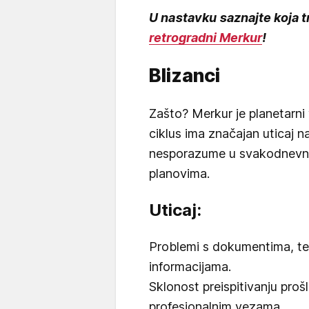
U nastavku saznajte koja tr
retrogradni Merkur
!
Blizanci
Zašto? Merkur je planetarni 
ciklus ima značajan uticaj na
nesporazume u svakodnevnim
planovima.
Uticaj:
Problemi s dokumentima, te
informacijama.
Sklonost preispitivanju prošl
profesionalnim vezama.