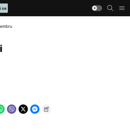
i se
ecembru
i