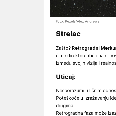
Foto: Pexels/Alex Andrews
Strelac
Zašto?
Retrogradni Merku
čime direktno utiče na njiho
između svojih vizija i realnos
Uticaj:
Nesporazumi u ličnim odnos
Poteškoće u izražavanju idej
drugima.
Retrogradna faza može izazv