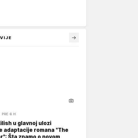
VIJE
PRE 6 H
Eilish u glavnoj ulozi
e adaptacije romana "The
ar": Šta znamo o novom