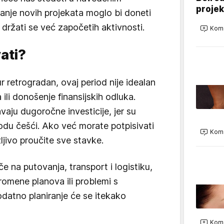
projek
anje novih projekata moglo bi doneti
držati se već započetih aktivnosti.
Kome
ati?
 retrogradan, ovaj period nije idealan
ili donošenje finansijskih odluka.
aju dugoročne investicije, jer su
iodu češći. Ako već morate potpisivati
Kome
jivo proučite sve stavke.
 na putovanja, transport i logistiku,
omene planova ili problemi s
dodatno planiranje će se itekako
Kome