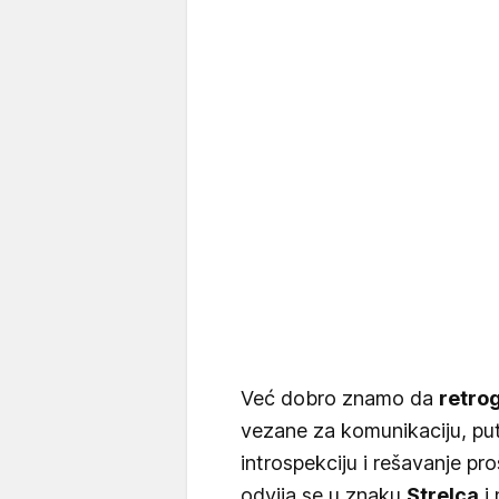
Već dobro znamo da
retro
vezane za komunikaciju, putov
introspekciju i rešavanje pro
odvija se u znaku
Strelca
i 