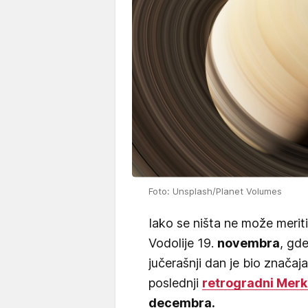
Foto: Unsplash/Planet Volumes
Iako se ništa ne može merit
Vodolije 19.
novembra
, gd
jučerašnji dan je bio značaj
poslednji
retrogradni Merk
decembra.