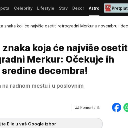
epota
Celebrity
Lifestyle
Stav
Decor
Astro
Pretplat
a znaka koji će najviše osetiti retrogradni Merkur u novembru i d
znaka koja će najviše osetit
gradni Merkur: Očekuje ih
o sredine decembra!
a na radnom mestu i u poslovnim
Komentariši
te Elle u vaš Google izbor