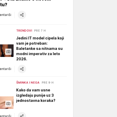
tu?
ntariši
TRENDOVI
PRE 7 H
Jedini IT model cipela koji
vam je potreban:
Baletanke sa nitnama su
modni imperativ za leto
2026.
ntariši
ŠMINKA I NEGA
PRE 9 H
Kako da vam usne
izgledaju punije uz 3
jednostavna koraka?
ntariši