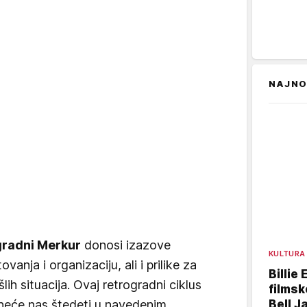
NAJNO
gradni Merkur
donosi izazove
KULTURA
anja i organizaciju, ali i prilike za
Billie 
šlih situacija. Ovaj retrogradni ciklus
filmsk
Bell J
neće nas štedeti u navedenim