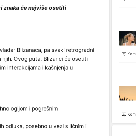
i znaka će najviše osetiti
vladar Blizanaca, pa svaki retrogradni
Kome
 njih. Ovog puta, Blizanci će osetiti
 interakcijama i kašnjenja u
hnologijom i pogrešnim
Kome
ih odluka, posebno u vezi s ličnim i