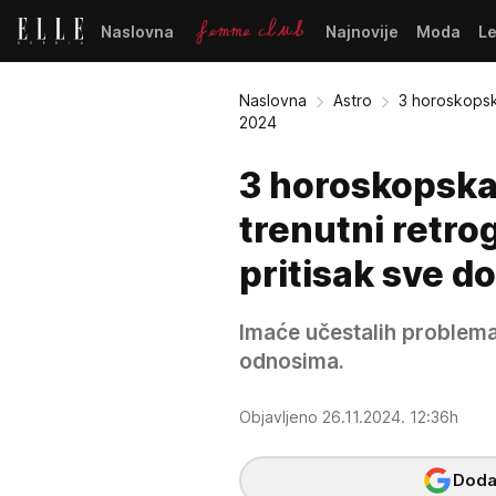
Naslovna
Najnovije
Moda
L
Naslovna
Astro
3 horoskopsk
2024
3 horoskopska 
trenutni retro
pritisak sve d
Imaće učestalih problem
odnosima.
Objavljeno 26.11.2024. 12:36h
Dodaj