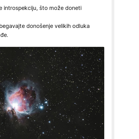
 introspekciju, što može doneti
izbegavajte donošenje velikih odluka
ođe.