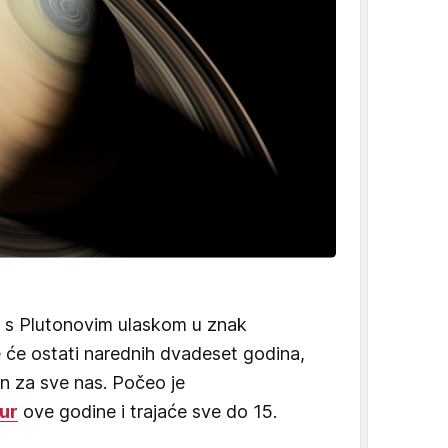
i s Plutonovim ulaskom u znak
e će ostati narednih dvadeset godina,
an za sve nas. Počeo je
ur
ove godine i trajaće sve do 15.