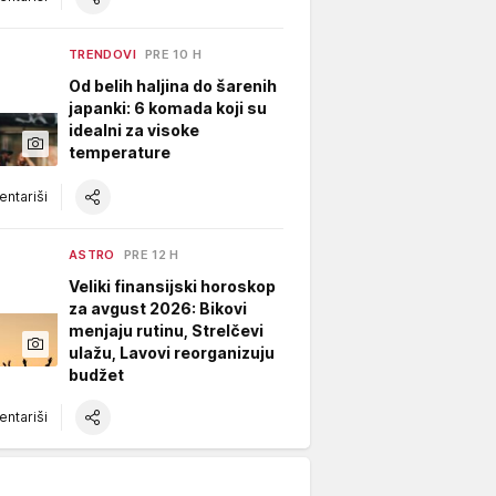
TRENDOVI
PRE 10 H
Od belih haljina do šarenih
japanki: 6 komada koji su
idealni za visoke
temperature
ntariši
ASTRO
PRE 12 H
Veliki finansijski horoskop
za avgust 2026: Bikovi
menjaju rutinu, Strelčevi
ulažu, Lavovi reorganizuju
budžet
ntariši