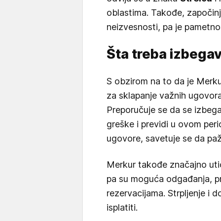
oblastima. Takođe, započinj
neizvesnosti, pa je pametno 
Šta treba izbegav
S obzirom na to da je Merkur
za sklapanje važnih ugovora 
Preporučuje se da se izbegav
greške i previdi u ovom per
ugovore, savetuje se da pažl
Merkur takođe značajno utiče
pa su moguća odgađanja, pr
rezervacijama. Strpljenje i 
isplatiti.