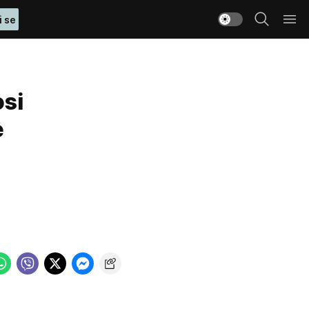
i se
si
e