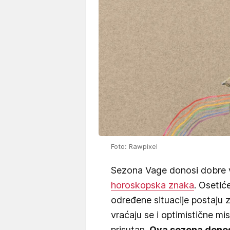
Foto: Rawpixel
Sezona Vage donosi dobre ve
horoskopska znaka
. Osetić
određene situacije postaju 
vraćaju se i optimistične misl
prisutan.
Ova sezona donos