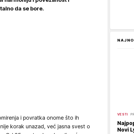
talno da se bore.
NAJNO
VESTI
P
omirenja i povratka onome što ih
Najpop
 nije korak unazad, već jasna svest o
Novi L