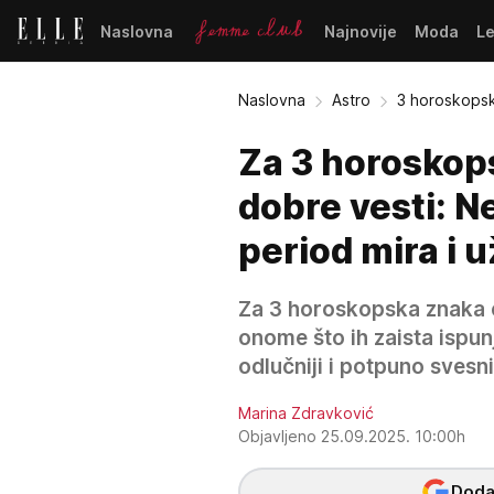
Naslovna
Najnovije
Moda
L
Naslovna
Astro
3 horoskopsk
Za 3 horoskop
dobre vesti: Ne
period mira i 
Za 3 horoskopska znaka 
onome što ih zaista ispun
odlučniji i potpuno svesni 
Marina Zdravković
Objavljeno 25.09.2025. 10:00h
Dodaj