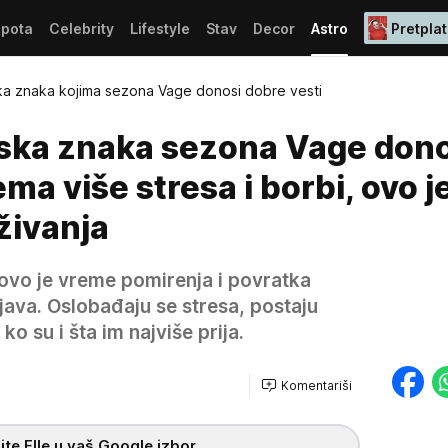
epota
Celebrity
Lifestyle
Stav
Decor
Astro
Pretplat
a znaka kojima sezona Vage donosi dobre vesti
ska znaka sezona Vage dono
ma više stresa i borbi, ovo j
uživanja
ovo je vreme pomirenja i povratka
java. Oslobađaju se stresa, postaju
ko su i šta im najviše prija.
Komentariši
te Elle u vaš Google izbor