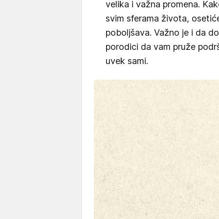
velika i važna promena. Kak
svim sferama života, osetić
poboljšava. Važno je i da dop
porodici da vam pruže podr
uvek sami.