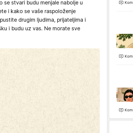
o se stvari budu menjale nabolje u
Kome
ete i kako se vaše raspoloženje
ustite drugim ljudima, prijateljima i
šku i budu uz vas. Ne morate sve
Kome
Kome