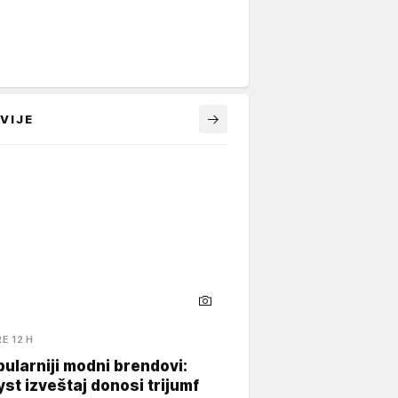
VIJE
RE 12 H
ularniji modni brendovi:
yst izveštaj donosi trijumf