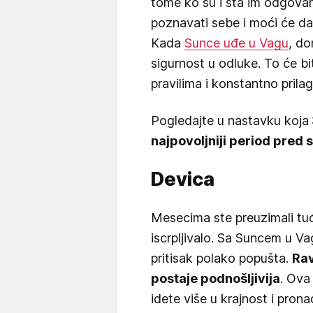
tome ko su i šta im odgova
poznavati sebe i moći će da 
Kada
Sunce uđe u Vagu
, do
sigurnost u odluke. To će bi
pravilima i konstantno prila
Pogledajte u nastavku koja
najpovoljniji period pred
Devica
Mesecima ste preuzimali tuđ
iscrpljivalo. Sa Suncem u V
pritisak polako popušta.
Rav
postaje podnošljivija
. Ova
idete više u krajnost i pron