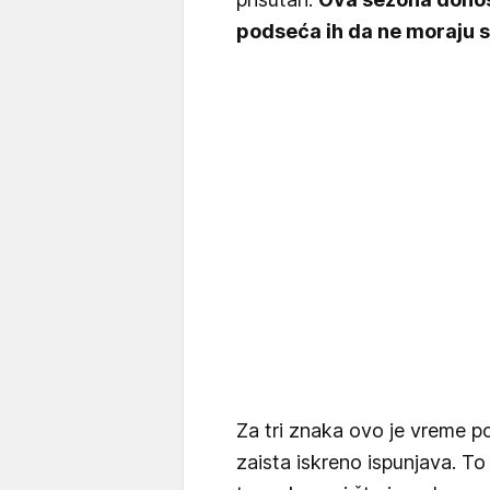
podseća ih da ne moraju s
Za tri znaka ovo je vreme p
zaista iskreno ispunjava. To