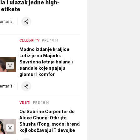
a i ulazak jedne high-
 etikete
ntariši
CELEBRITY
PRE 14 H
Modno izdanje kraljice
Letizije na Majorki:
Savršena letnja haljina i
sandale koje spajaju
glamur i komfor
ntariši
VESTI
PRE 16 H
Od Sabrine Carpenter do
Alexe Chung: Otkrijte
Shushu/Tong, modni brend
koji obožavaju IT devojke