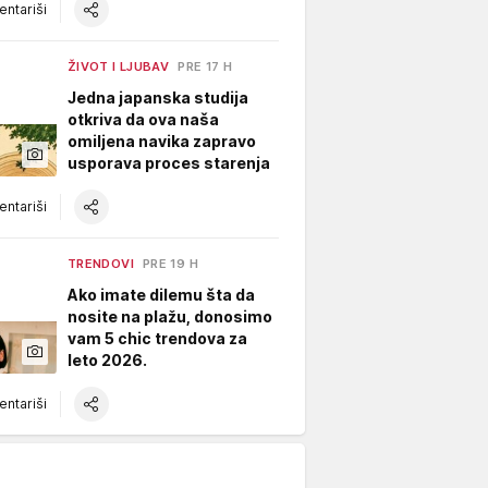
ntariši
ŽIVOT I LJUBAV
PRE 17 H
Jedna japanska studija
otkriva da ova naša
omiljena navika zapravo
usporava proces starenja
ntariši
TRENDOVI
PRE 19 H
Ako imate dilemu šta da
nosite na plažu, donosimo
vam 5 chic trendova za
leto 2026.
ntariši