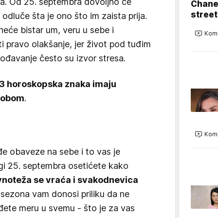
ra. Od 25. septembra dovoljno će
Chanel
street
odluče šta je ono što im zaista prija.
neće bistar um, veru u sebe i
Kome
ti pravo olakšanje, jer život pod tuđim
gođavanje često su izvor stresa.
3 horoskopska znaka imaju
 sobom
.
Kome
e obaveze na sebe i to vas je
agi 25. septembra osetićete kako
noteža se vraća i svakodnevica
 sezona vam donosi priliku da ne
ađete meru u svemu - što je za vas