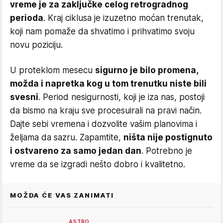
vreme je za zaključke celog retrogradnog
perioda
. Kraj ciklusa je izuzetno moćan trenutak,
koji nam pomaže da shvatimo i prihvatimo svoju
novu poziciju.
U proteklom mesecu
sigurno je bilo promena,
možda i napretka kog u tom trenutku niste bili
svesni
. Period nesigurnosti, koji je iza nas, postoji
da bismo na kraju sve procesuirali na pravi način.
Dajte sebi vremena i dozvolite vašim planovima i
željama da sazru. Zapamtite,
ništa nije postignuto
i ostvareno za samo jedan dan
. Potrebno je
vreme da se izgradi nešto dobro i kvalitetno.
MOŽDA ĆE VAS ZANIMATI
ASTRO