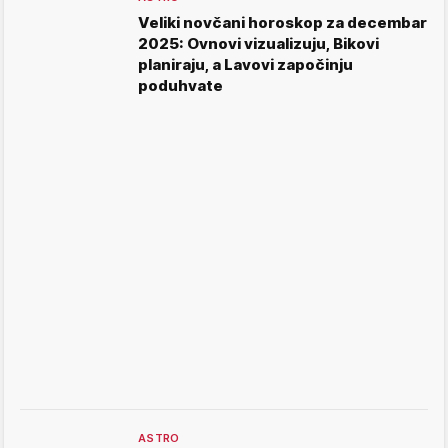
Veliki novčani horoskop za decembar
2025: Ovnovi vizualizuju, Bikovi
planiraju, a Lavovi započinju
poduhvate
ASTRO