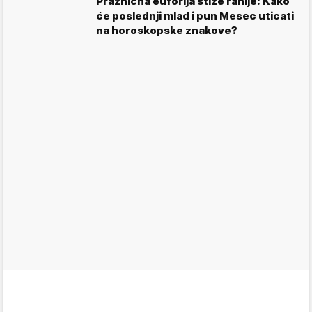
Praznična euforija stiže ranije: Kako
će poslednji mlad i pun Mesec uticati
na horoskopske znakove?