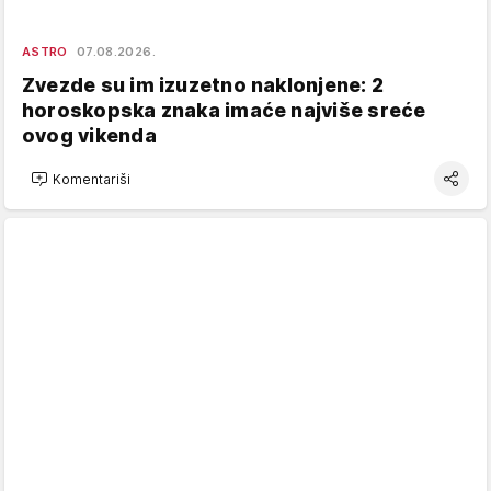
ASTRO
07.08.2026.
Zvezde su im izuzetno naklonjene: 2
horoskopska znaka imaće najviše sreće
ovog vikenda
Komentariši