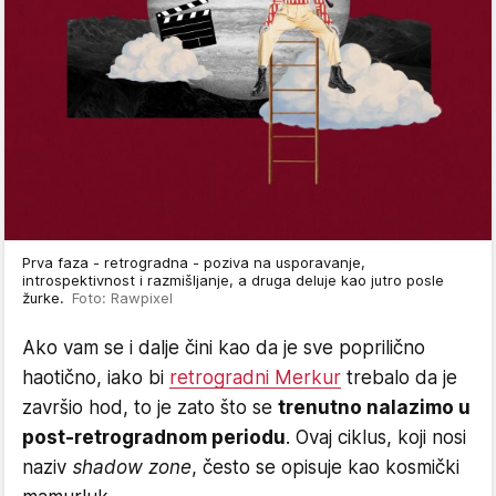
Prva faza - retrogradna - poziva na usporavanje,
introspektivnost i razmišljanje, a druga deluje kao jutro posle
žurke.
Foto: Rawpixel
Ako vam se i dalje čini kao da je sve poprilično
haotično, iako bi
retrogradni Merkur
trebalo da je
završio hod, to je zato što se
trenutno nalazimo u
post-retrogradnom periodu
. Ovaj ciklus, koji nosi
naziv
shadow zone
, često se opisuje kao kosmički