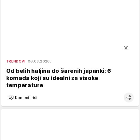
TRENDOVI
06.08.2026.
Od belih haljina do šarenih japanki: 6
komada koji su idealni za visoke
temperature
Komentariši