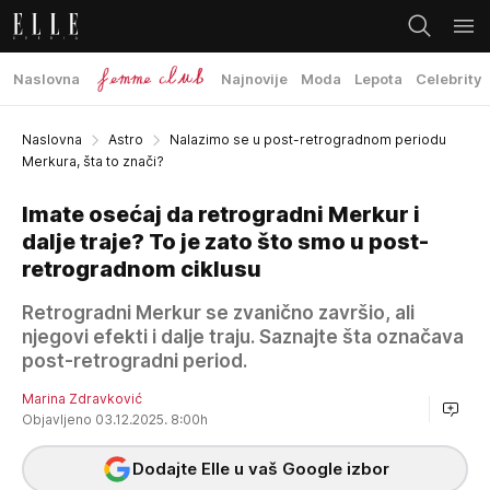
Naslovna
Najnovije
Moda
Lepota
Celebrity
Naslovna
Astro
Nalazimo se u post-retrogradnom periodu
Merkura, šta to znači?
Imate osećaj da retrogradni Merkur i
dalje traje? To je zato što smo u post-
retrogradnom ciklusu
Retrogradni Merkur se zvanično završio, ali
njegovi efekti i dalje traju. Saznajte šta označava
post-retrogradni period.
Marina Zdravković
Objavljeno 03.12.2025. 8:00h
Dodajte Elle u vaš Google izbor