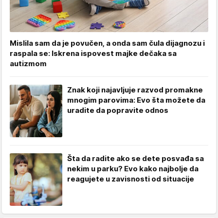
Mislila sam da je povučen, a onda sam čula dijagnozu i
raspala se: Iskrena ispovest majke dečaka sa
autizmom
Znak koji najavljuje razvod promakne
mnogim parovima: Evo šta možete da
uradite da popravite odnos
Šta da radite ako se dete posvađa sa
nekim u parku? Evo kako najbolje da
reagujete u zavisnosti od situacije