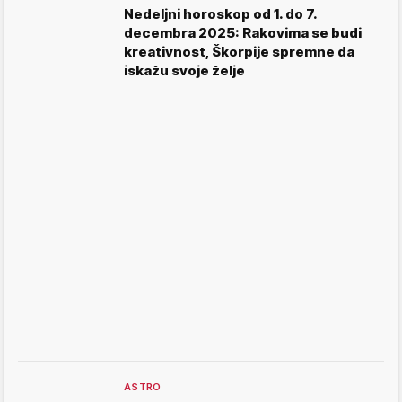
Nedeljni horoskop od 1. do 7.
decembra 2025: Rakovima se budi
kreativnost, Škorpije spremne da
iskažu svoje želje
ASTRO