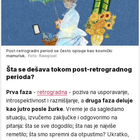
Post-retrogradni period se često opisuje kao kosmički
mamurluk.
Foto: Rawpixel
Šta se dešava tokom post-retrogradnog
perioda?
Prva faza
-
retrogradna
- poziva na usporavanje,
introspektivnost i razmišljanje, a
druga faza deluje
kao jutro posle žurke
. Vreme je da sagledamo
situaciju, izvučemo zaključke i odgovorimo na
pitanja: šta se sve dogodilo; šta nas je najviše
remetilo; šta smo spremni da otpustimo? Ukratko,