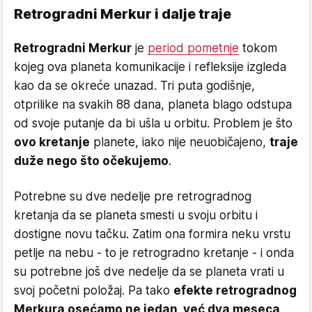
Retrogradni Merkur i dalje traje
Retrogradni Merkur
je
period pometnje
tokom
kojeg ova planeta komunikacije i refleksije izgleda
kao da se okreće unazad. Tri puta godišnje,
otprilike na svakih 88 dana, planeta blago odstupa
od svoje putanje da bi ušla u orbitu. Problem je što
ovo kretanje
planete, iako nije neuobičajeno,
traje
duže nego što očekujemo
.
Potrebne su dve nedelje pre retrogradnog
kretanja da se planeta smesti u svoju orbitu i
dostigne novu tačku. Zatim ona formira neku vrstu
petlje na nebu - to je retrogradno kretanje - i onda
su potrebne još dve nedelje da se planeta vrati u
svoj početni položaj. Pa tako
efekte retrogradnog
Merkura osećamo ne jedan, već dva meseca
.