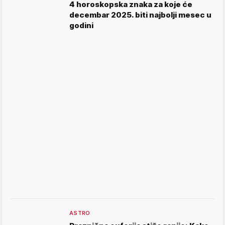
4 horoskopska znaka za koje će
decembar 2025. biti najbolji mesec u
godini
ASTRO