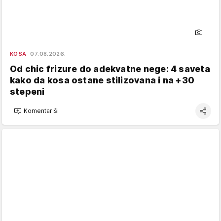
KOSA
07.08.2026.
Od chic frizure do adekvatne nege: 4 saveta
kako da kosa ostane stilizovana i na +30
stepeni
Komentariši