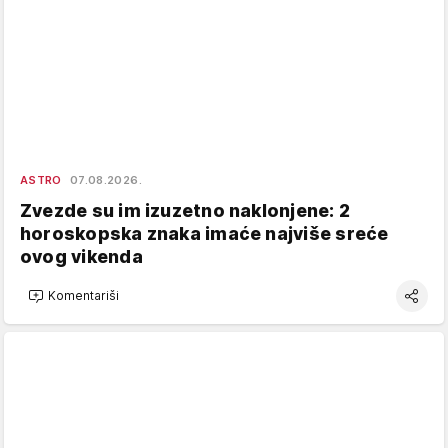
ASTRO
07.08.2026.
Zvezde su im izuzetno naklonjene: 2
horoskopska znaka imaće najviše sreće
ovog vikenda
Komentariši