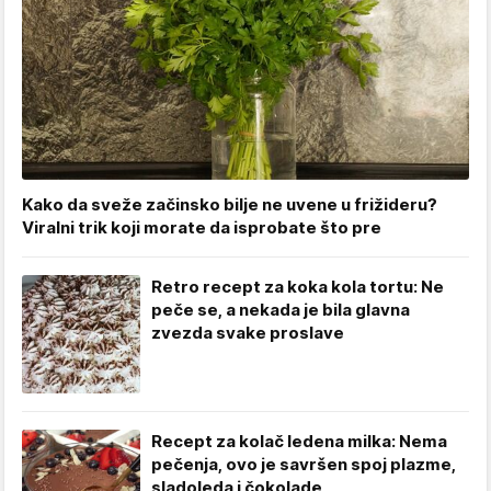
Kako da sveže začinsko bilje ne uvene u frižideru?
Viralni trik koji morate da isprobate što pre
Retro recept za koka kola tortu: Ne
peče se, a nekada je bila glavna
zvezda svake proslave
Recept za kolač ledena milka: Nema
pečenja, ovo je savršen spoj plazme,
sladoleda i čokolade