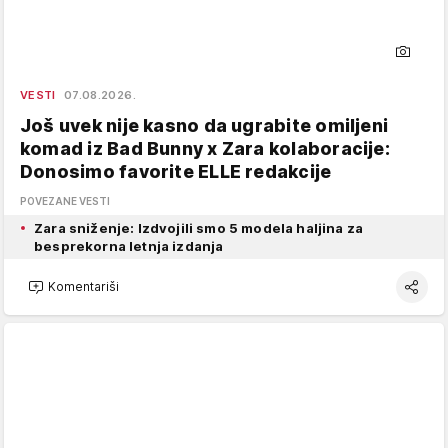
VESTI
07.08.2026.
Još uvek nije kasno da ugrabite omiljeni
komad iz Bad Bunny x Zara kolaboracije:
Donosimo favorite ELLE redakcije
POVEZANE VESTI
Zara sniženje: Izdvojili smo 5 modela haljina za
besprekorna letnja izdanja
Komentariši