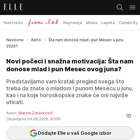
Naslovna
Najnovije
Moda
Lepota
Celebrity
Naslovna
Astro
Šta nam donose mlad i pun Mesec u junu
2026?
Novi počeci i snažna motivacija: Šta nam
donose mlad i pun Mesec ovog juna?
Predstavljamo vam kratak pregled svega što
treba da znate o mladom i punom Mesecu u junu,
kao i na koje horoskopske znake će oni najviše
uticati.
Autor:
Marina Zdravković
Objavljeno 04.06.2026. 8:00h
Dodajte Elle u vaš Google izbor