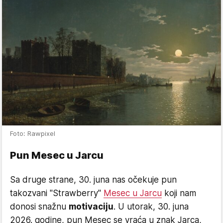
Foto: Rawpixel
Pun Mesec u Jarcu
Sa druge strane, 30. juna nas očekuje pun
takozvani "Strawberry"
Mesec u Jarcu
koji nam
donosi snažnu
motivaciju
. U utorak, 30. juna
2026. godine, pun Mesec se vraća u znak Jarca,