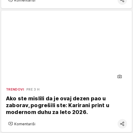
Komentariši
TRENDOVI
PRE 3 H
Ako ste mislili da je ovaj dezen pao u
zaborav, pogrešili ste: Karirani print u
modernom duhu za leto 2026.
Komentariši