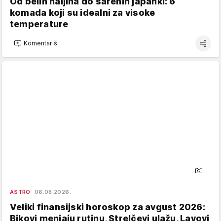
Od belih haljina do šarenih japanki: 6
komada koji su idealni za visoke
temperature
Komentariši
ASTRO
06.08.2026.
Veliki finansijski horoskop za avgust 2026:
Bikovi menjaju rutinu, Strelčevi ulažu, Lavovi