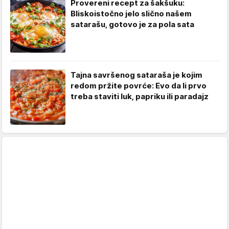
Provereni recept za šakšuku:
Bliskoistočno jelo slično našem
satarašu, gotovo je za pola sata
Tajna savršenog sataraša je kojim
redom pržite povrće: Evo da li prvo
treba staviti luk, papriku ili paradajz