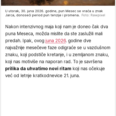
U utorak, 30. juna 2026. godine, pun Mesec se vraća u znak
Jarca, donoseći period pun tenzije i promena.
Foto: Rawpixel
Nakon intenzivnog maja koji nam je doneo čak dva
puna Meseca, možda mislite da ste zaslužili mali
predah. Ipak, ovog
juna 2026
. godine dve
najvažnije mesečeve faze odigraće se u vazdušnom
znaku, koji podstiče kretanje, i u zemljanom znaku,
koji nas motiviše na naporan rad. To je savršena
prilika da uhvatimo novi ritam
koji nas očekuje
već od letnje kratkodnevice 21. juna.