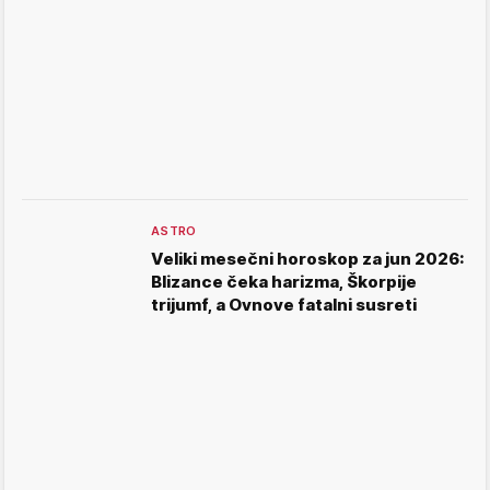
ASTRO
Veliki mesečni horoskop za jun 2026:
Blizance čeka harizma, Škorpije
trijumf, a Ovnove fatalni susreti