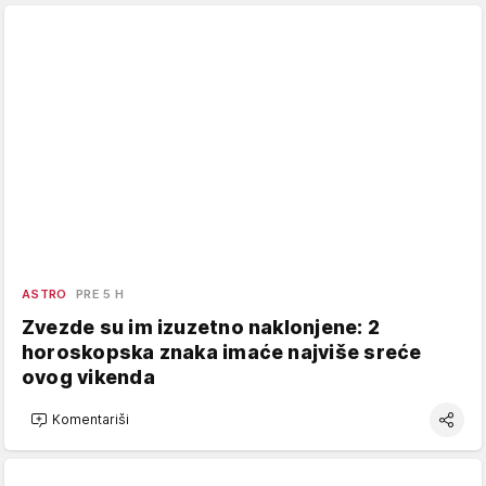
ASTRO
PRE 5 H
Zvezde su im izuzetno naklonjene: 2
horoskopska znaka imaće najviše sreće
ovog vikenda
Komentariši