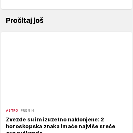
Pročitaj još
ASTRO
PRE 5 H
Zvezde su im izuzetno naklonjene: 2
horoskopska znaka imaće najviše sreće