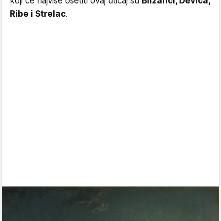
koji će najviše osetiti ovaj uticaj su
Blizanci, Devica,
Ribe i Strelac
.