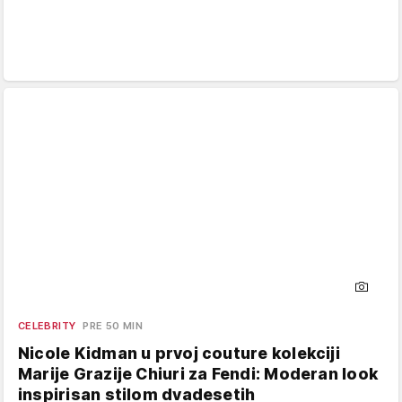
CELEBRITY
PRE 50 MIN
Nicole Kidman u prvoj couture kolekciji
Marije Grazije Chiuri za Fendi: Moderan look
inspirisan stilom dvadesetih