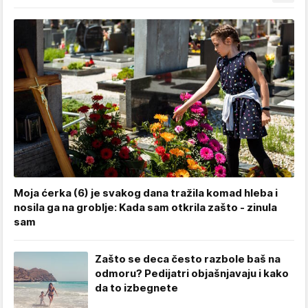
Moja ćerka (6) je svakog dana tražila komad hleba i
nosila ga na groblje: Kada sam otkrila zašto - zinula
sam
Zašto se deca često razbole baš na
odmoru? Pedijatri objašnjavaju i kako
da to izbegnete