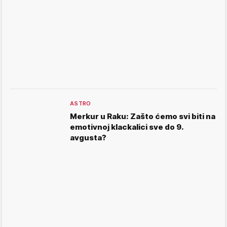
ASTRO
Merkur u Raku: Zašto ćemo svi biti na
emotivnoj klackalici sve do 9.
avgusta?