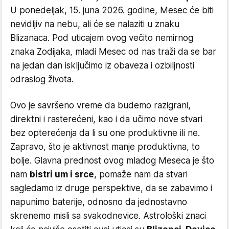
U ponedeljak, 15. juna 2026. godine, Mesec će biti
nevidljiv na nebu, ali će se nalaziti u znaku
Blizanaca. Pod uticajem ovog večito nemirnog
znaka Zodijaka, mladi Mesec od nas traži da se bar
na jedan dan isključimo iz obaveza i ozbiljnosti
odraslog života.
Ovo je savršeno vreme da budemo razigrani,
direktni i rasterećeni, kao i da učimo nove stvari
bez opterećenja da li su one produktivne ili ne.
Zapravo, što je aktivnost manje produktivna, to
bolje. Glavna prednost ovog mladog Meseca je što
nam
bistri um i srce
, pomaže nam da stvari
sagledamo iz druge perspektive, da se zabavimo i
napunimo baterije, odnosno da jednostavno
skrenemo misli sa svakodnevice. Astrološki znaci