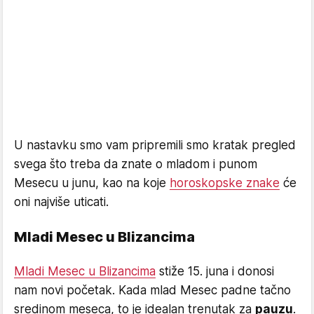
U nastavku smo vam pripremili smo kratak pregled
svega što treba da znate o mladom i punom
Mesecu u junu, kao na koje
horoskopske znake
će
oni najviše uticati.
Mladi Mesec u Blizancima
Mladi Mesec u Blizancima
stiže 15. juna i donosi
nam novi početak. Kada mlad Mesec padne tačno
sredinom meseca, to je idealan trenutak za
pauzu
.