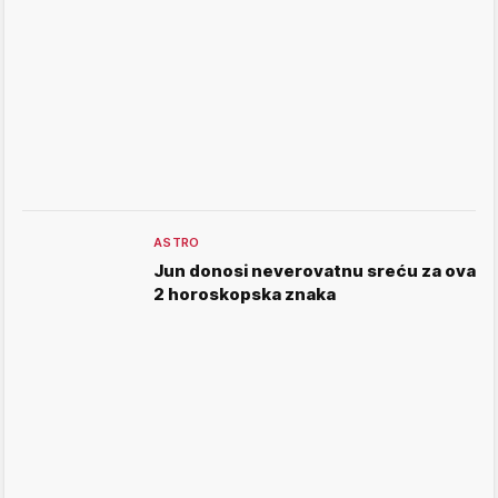
ASTRO
Jun donosi neverovatnu sreću za ova
2 horoskopska znaka