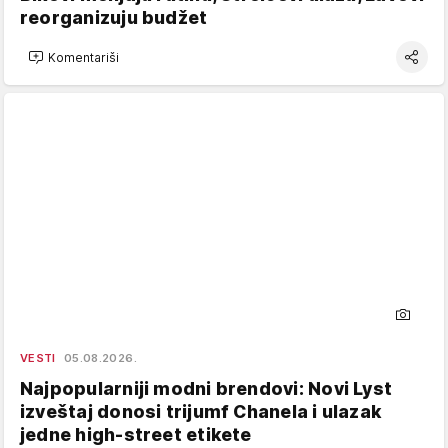
reorganizuju budžet
Komentariši
VESTI
05.08.2026.
Najpopularniji modni brendovi: Novi Lyst
izveštaj donosi trijumf Chanela i ulazak
jedne high-street etikete