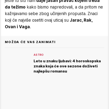
jeste to što nam
daje jasan pravac kojem treba
da težimo
kako bismo napredovali, a da pritom ne
kažnjavamo sebe zbog učinjenih propusta. Znaci
koji će najviše osetiti ovaj uticaj su
Jarac, Rak,
Ovan i Vaga
.
MOŽDA ĆE VAS ZANIMATI
ASTRO
Leto u znaku ljubavi: 4 horoskopska
znaka koja će ove sezone doživeti
najlepšu romansu