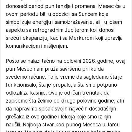
donoseći period pun tenzije i promena. Mesec će u
ovom periodu biti u opoziciji sa Suncem koje
simbolizuje energiju i samoizražavanje, ali i u lošem
aspektu sa retrogradnim Jupiterom koji donosi
sreću i ekspanziju, kao i sa Merkurom koji upravlja
komunikacijom i mišljenjem.
Pošto se nalazi tačno na polovini 2026. godine, ovaj
pun Mesec nam pruža savršenu priliku da
svedemo račune. To je vreme da sagledamo šta je
funkcionisalo, šta je propalo, a šta smo potpuno
odložili za kasnije. Ovo je odličan trenutak da
zapišemo šta želimo od druge polovine godine, ali i
da napravimo spisak svojih najvećih dosadašnjih
grešaka iz ove godine i lekcija koje smo iz njih
naučili. Najbolja stvar kod punog Meseca u Jarcu