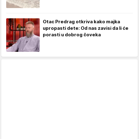
Otac Predrag otkriva kako majka
upropasti dete: Od nas zavisi da li će
porasti u dobrog čoveka