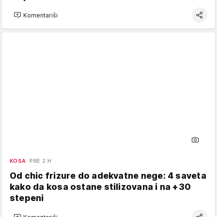
Komentariši
KOSA
PRE 2 H
Od chic frizure do adekvatne nege: 4 saveta
kako da kosa ostane stilizovana i na +30
stepeni