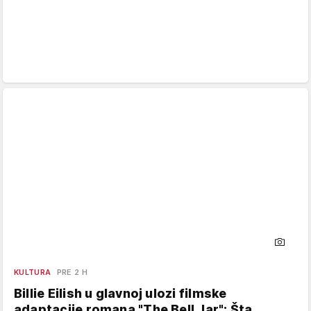
KULTURA
PRE 2 H
Billie Eilish u glavnoj ulozi filmske
adaptacije romana "The Bell Jar": Šta