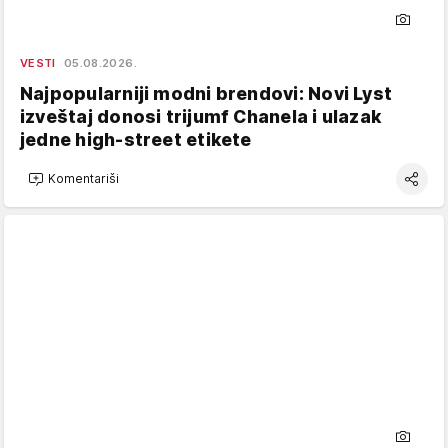
VESTI
05.08.2026.
Najpopularniji modni brendovi: Novi Lyst
izveštaj donosi trijumf Chanela i ulazak
jedne high-street etikete
Komentariši