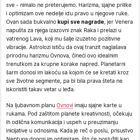
sve - nimalo ne preterujemo. Harizma, sjajne prilike
i optimizam ove nedelje idu pravo u njegove ruke.
Ovan sada bukvalno
kupi sve nagrade
, jer Venera
napušta za njega izazovni znak Raka i prelazi u
vatrenog Lava, koji mu šalje izuzetno pozitivne
vibracije. Astrolozi ističu da ovaj tranzit naglašava
prirodnu harizmu Ovnova, čineći ovo idealnim
trenutkom za krupne korake napred. Planetarni
šarm donosi im lakoću sa kojom će se kretati kroz
sve životne segmente, pa bi bila prava šteta ne
iskoristiti takav vetar u leđa.
Na ljubavnom planu
Ovnovi
imaju sjajne karte u
rukama. Pod zaštitom planete kreativnosti, očekuju
ih odlična komunikacija i uspeh u preuzimanju
inicijative u odnosima. Kada je reč o poslu, prisustvo
Neptuna donosi im optimizam, što će poslužiti kao