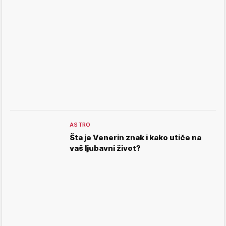
ASTRO
Šta je Venerin znak i kako utiče na
vaš ljubavni život?