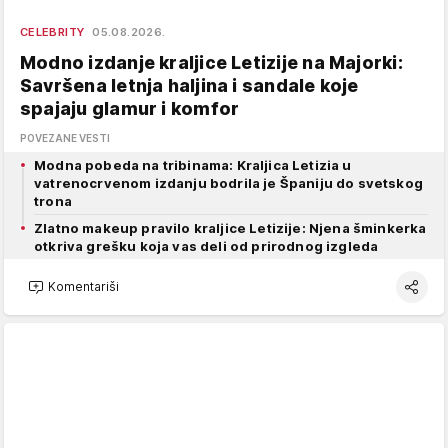
CELEBRITY
05.08.2026.
Modno izdanje kraljice Letizije na Majorki:
Savršena letnja haljina i sandale koje
spajaju glamur i komfor
POVEZANE VESTI
Modna pobeda na tribinama: Kraljica Letizia u
vatrenocrvenom izdanju bodrila je Španiju do svetskog
trona
Zlatno makeup pravilo kraljice Letizije: Njena šminkerka
otkriva grešku koja vas deli od prirodnog izgleda
Komentariši