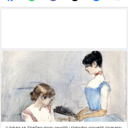
U ljubavi se Strelčevi mogu opustiti i slobodno posvetiti stvaranju