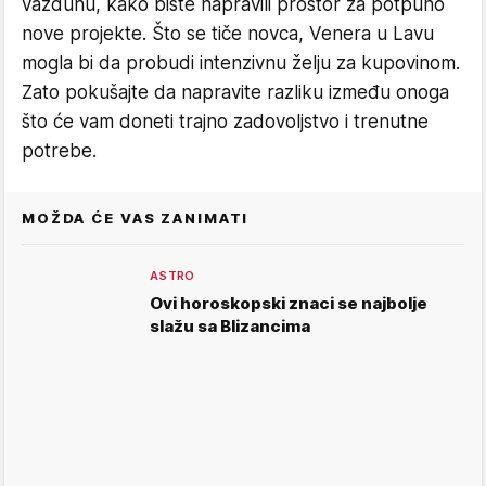
vazduhu, kako biste napravili prostor za potpuno
nove projekte. Što se tiče novca, Venera u Lavu
mogla bi da probudi intenzivnu želju za kupovinom.
Zato pokušajte da napravite razliku između onoga
što će vam doneti trajno zadovoljstvo i trenutne
potrebe.
MOŽDA ĆE VAS ZANIMATI
ASTRO
Ovi horoskopski znaci se najbolje
slažu sa Blizancima