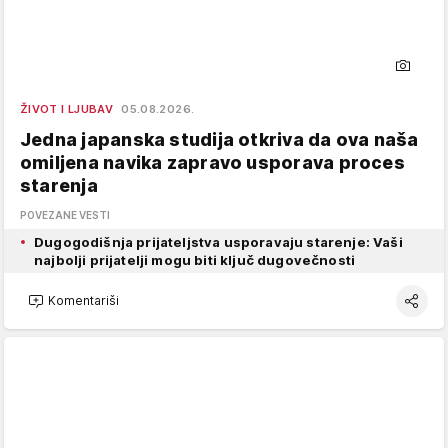
ŽIVOT I LJUBAV
05.08.2026.
Jedna japanska studija otkriva da ova naša
omiljena navika zapravo usporava proces
starenja
POVEZANE VESTI
Dugogodišnja prijateljstva usporavaju starenje: Vaši
najbolji prijatelji mogu biti ključ dugovečnosti
Komentariši