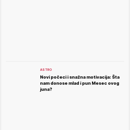
ASTRO
Novi počeci i snažna motivacija: Šta
nam donose mlad i pun Mesec ovog
juna?