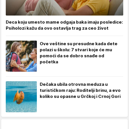
Deca koju umesto mame odgaja baka imaju posledice:
Psiholozi kažu da ovo ostavlja trag za ceo život
Ove veštine su presudne kada dete
polazi u školu: 7 stvari koje će mu
pomoći da se dobro snađe od
početka
Dečaka ubila otrovna meduza u
turističkom raju: Roditelji brinu, a evo
koliko su opasne u Grčkoj i Crnoj Gori