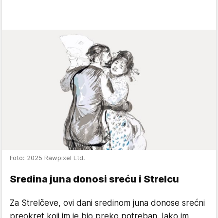
Foto: 2025 Rawpixel Ltd.
Sredina juna donosi sreću i Strelcu
Za Strelčeve, ovi dani sredinom juna donose srećni
preokret koji im je bio preko potreban. Iako im