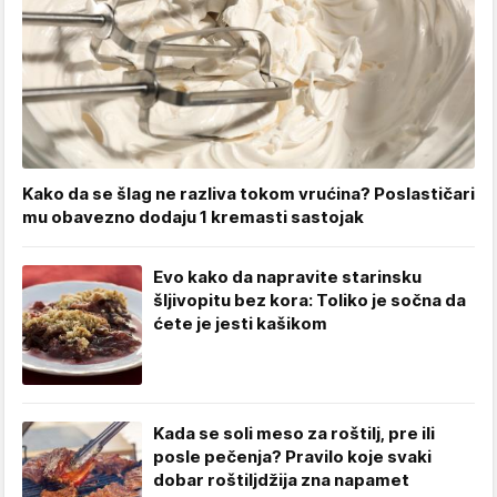
Kako da se šlag ne razliva tokom vrućina? Poslastičari
mu obavezno dodaju 1 kremasti sastojak
Evo kako da napravite starinsku
šljivopitu bez kora: Toliko je sočna da
ćete je jesti kašikom
Kada se soli meso za roštilj, pre ili
posle pečenja? Pravilo koje svaki
dobar roštiljdžija zna napamet