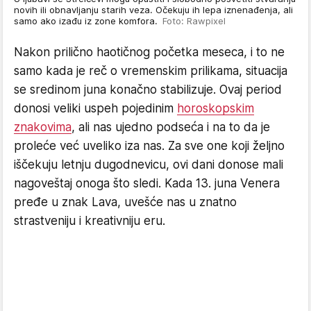
novih ili obnavljanju starih veza. Očekuju ih lepa iznenađenja, ali
samo ako izađu iz zone komfora.
Foto: Rawpixel
Nakon prilično haotičnog početka meseca, i to ne
samo kada je reč o vremenskim prilikama, situacija
se sredinom juna konačno stabilizuje. Ovaj period
donosi veliki uspeh pojedinim
horoskopskim
znakovima
, ali nas ujedno podseća i na to da je
proleće već uveliko iza nas. Za sve one koji željno
iščekuju letnju dugodnevicu, ovi dani donose mali
nagoveštaj onoga što sledi. Kada 13. juna Venera
pređe u znak Lava, uvešće nas u znatno
strastveniju i kreativniju eru.