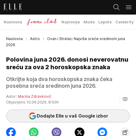
Naslovna
Najnovije
Moda
Lepota
Celebrity
Naslovna
Astro
Ovan i Strelac: Najviše sreće sredinom juna
2026
Polovina juna 2026. donosi neverovatnu
sreću za ova 2 horoskopska znaka
Otkrijte koja dva horoskopska znaka čeka
posebna sreća sredinom juna 2026.
Autor:
Marina Zdravković
Objavljeno 10.06.2026. 8:00h
Dodajte Elle u vaš Google izbor