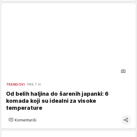
TRENDOVI
PRE 7 H
Od belih haljina do šarenih japanki: 6
komada koji su idealni za visoke
temperature
Komentariši