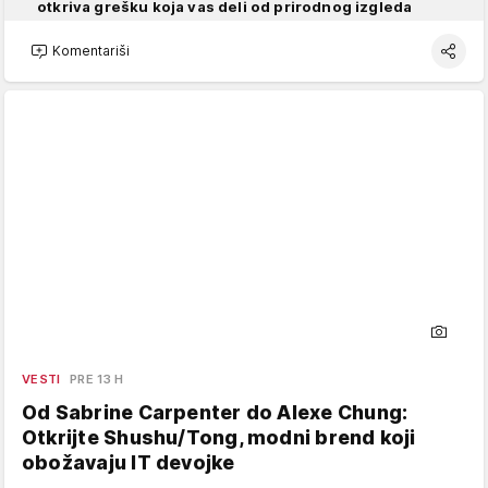
otkriva grešku koja vas deli od prirodnog izgleda
Komentariši
VESTI
PRE 13 H
Od Sabrine Carpenter do Alexe Chung:
Otkrijte Shushu/Tong, modni brend koji
obožavaju IT devojke