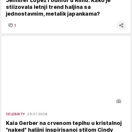
Jennifer Lopez i odmor u Rimu: Kako je
stiizovala letnji trend haljina sa
jednostavnim, metalik japankama?
1
CELEBRITY
29.07.2026.
Kaia Gerber na crvenom tepihu u kristalnoj
"naked" haljini inspirisanoj stilom Cindy