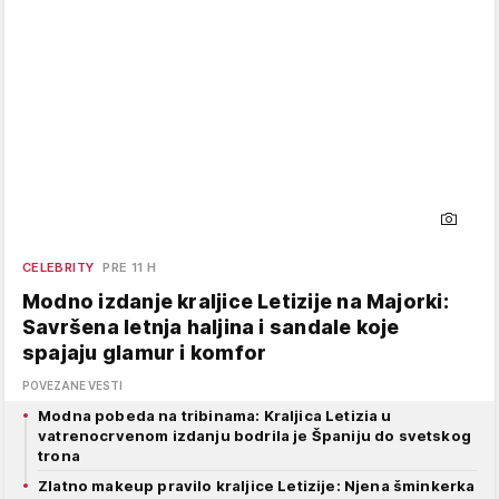
CELEBRITY
PRE 11 H
Modno izdanje kraljice Letizije na Majorki:
Savršena letnja haljina i sandale koje
spajaju glamur i komfor
POVEZANE VESTI
Modna pobeda na tribinama: Kraljica Letizia u
vatrenocrvenom izdanju bodrila je Španiju do svetskog
trona
Zlatno makeup pravilo kraljice Letizije: Njena šminkerka