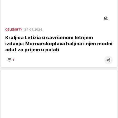
CELEBRITY
24.07.2026.
Kraljica Letizia u savršenom letnjem
izdanju: Mornarskoplava haljina i njen modni
adut za prijem u palati
1