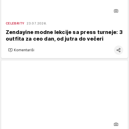
CELEBRITY
23.07.2026.
Zendayine modne lekcije sa press turneje: 3
outfita za ceo dan, od jutra do večeri
Komentariši