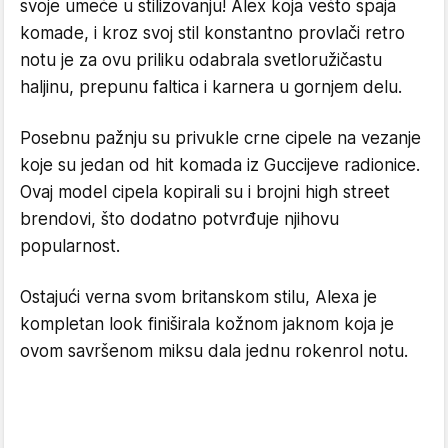
svoje umeće u stilizovanju! Alex koja vešto spaja
komade, i kroz svoj stil konstantno provlači retro
notu je za ovu priliku odabrala svetloružičastu
haljinu, prepunu faltica i karnera u gornjem delu.
Posebnu pažnju su privukle crne cipele na vezanje
koje su jedan od hit komada iz Guccijeve radionice.
Ovaj model cipela kopirali su i brojni high street
brendovi, što dodatno potvrđuje njihovu
popularnost.
Ostajući verna svom britanskom stilu, Alexa je
kompletan look finiširala kožnom jaknom koja je
ovom savršenom miksu dala jednu rokenrol notu.