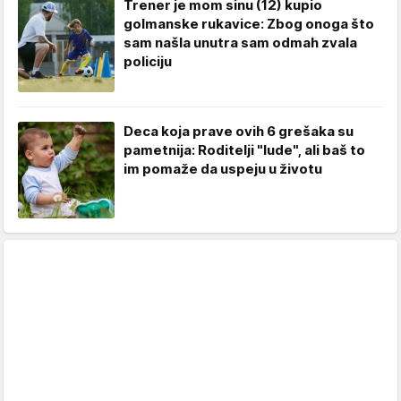
Trener je mom sinu (12) kupio
golmanske rukavice: Zbog onoga što
sam našla unutra sam odmah zvala
policiju
Deca koja prave ovih 6 grešaka su
pametnija: Roditelji "lude", ali baš to
im pomaže da uspeju u životu