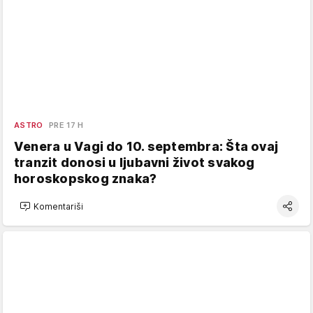
ASTRO
PRE 17 H
Venera u Vagi do 10. septembra: Šta ovaj
tranzit donosi u ljubavni život svakog
horoskopskog znaka?
Komentariši