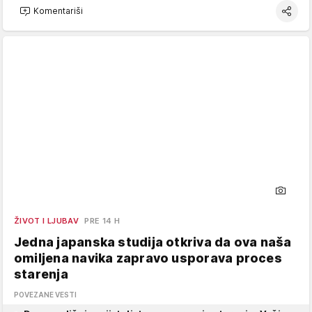
Komentariši
ŽIVOT I LJUBAV
PRE 14 H
Jedna japanska studija otkriva da ova naša
omiljena navika zapravo usporava proces
starenja
POVEZANE VESTI