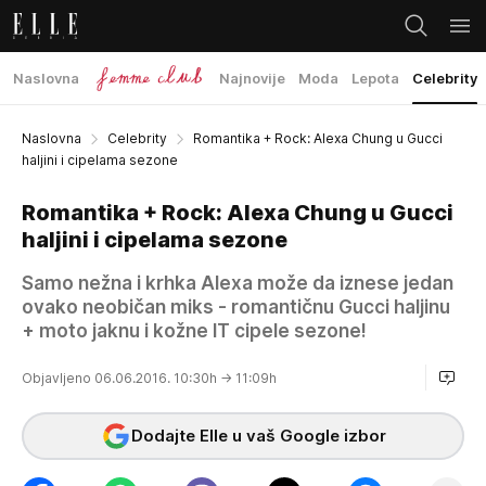
Naslovna
Najnovije
Moda
Lepota
Celebrity
Naslovna
Celebrity
Romantika + Rock: Alexa Chung u Gucci
haljini i cipelama sezone
Romantika + Rock: Alexa Chung u Gucci
haljini i cipelama sezone
Samo nežna i krhka Alexa može da iznese jedan
ovako neobičan miks - romantičnu Gucci haljinu
+ moto jaknu i kožne IT cipele sezone!
Objavljeno 06.06.2016. 10:30h
→ 11:09h
Dodajte Elle u vaš Google izbor