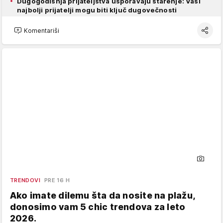
Dugogodišnja prijateljstva usporavaju starenje: Vaši
najbolji prijatelji mogu biti ključ dugovečnosti
Komentariši
TRENDOVI
PRE 16 H
Ako imate dilemu šta da nosite na plažu,
donosimo vam 5 chic trendova za leto
2026.