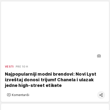
VESTI
PRE 10 H
Najpopularniji modni brendovi: Novi Lyst
izveštaj donosi trijumf Chanela i ulazak
jedne high-street etikete
Komentariši