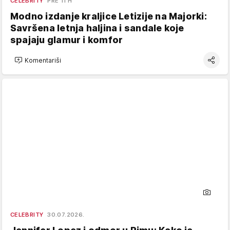
CELEBRITY
PRE 11 H
Modno izdanje kraljice Letizije na Majorki:
Savršena letnja haljina i sandale koje
spajaju glamur i komfor
Komentariši
CELEBRITY
30.07.2026.