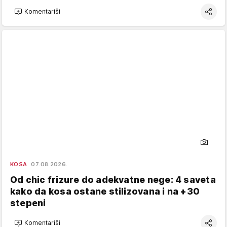
Komentariši
KOSA
07.08.2026.
Od chic frizure do adekvatne nege: 4 saveta
kako da kosa ostane stilizovana i na +30
stepeni
Komentariši