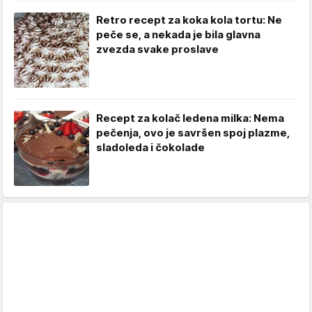
Retro recept za koka kola tortu: Ne
peče se, a nekada je bila glavna
zvezda svake proslave
Recept za kolač ledena milka: Nema
pečenja, ovo je savršen spoj plazme,
sladoleda i čokolade