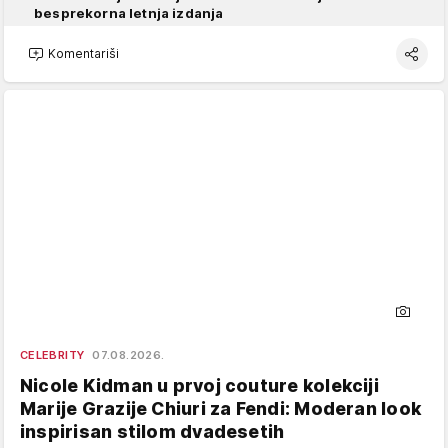
besprekorna letnja izdanja
Komentariši
CELEBRITY
07.08.2026.
Nicole Kidman u prvoj couture kolekciji
Marije Grazije Chiuri za Fendi: Moderan look
inspirisan stilom dvadesetih