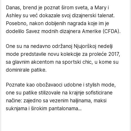
Danas, brend je poznat širom sveta, a Mary i
Ashley su već dokazale svoj dizajnerski talenat.
Posebno, nakon dobijenih nagrada koje im je
dodelilo Savez modnih dizajnera Amerike (CFDA).
One su na nedavno održanoj Njujorškoj nedelji
mode predstavile novu kolekcije za proleće 2017,
sa glavnim akcentom na sportski chic, u kome su
dominirale patike.
Poznate kao obožavaoci udobne i stylish mode,
one su patike stilizovale na krajnje sofisticirane
načine: zajedno sa vezenim haljinama, maksi
suknjama i širokim pantalonama...