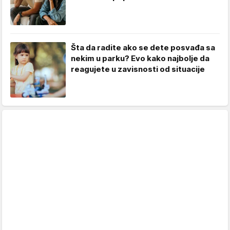
Šta da radite ako se dete posvađa sa
nekim u parku? Evo kako najbolje da
reagujete u zavisnosti od situacije