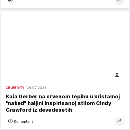
1
CELEBRITY
29.07.2026.
Kaia Gerber na crvenom tepihu u kristalnoj
"naked" haljini inspirisanoj stilom Cindy
Crawford iz devedesetih
Komentariši