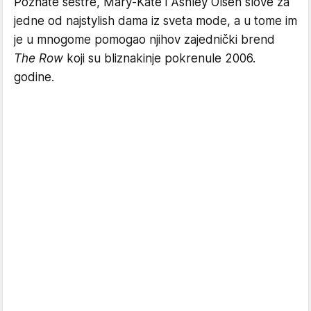
Poznate sestre, Mary-Kate i Ashley Olsen slove za
jedne od najstylish dama iz sveta mode, a u tome im
je u mnogome pomogao njihov zajednički brend
The Row
koji su bliznakinje pokrenule 2006.
godine.