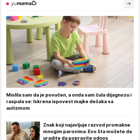
Mislila sam da je povučen, a onda sam čula dijagnozu i
raspala se: Iskrena ispovest majke dečaka sa
autizmom
Znak koji najavljuje razvod promakne
mnogim parovima: Evo šta možete da
uradite da popravite odnos