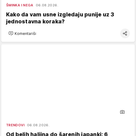
ŠMINKA I NEGA
06.08.2026.
Kako da vam usne izgledaju punije uz 3
jednostavna koraka?
Komentariši
TRENDOVI
06.08.2026.
Od belih haljina do šarenih japanki: 6