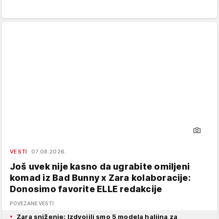
VESTI
07.08.2026.
Još uvek nije kasno da ugrabite omiljeni
komad iz Bad Bunny x Zara kolaboracije:
Donosimo favorite ELLE redakcije
POVEZANE VESTI
Zara sniženje: Izdvojili smo 5 modela haljina za