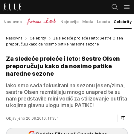
Naslovna
Najnovije
Moda
Lepota
Celebrity
Naslovna
Celebrity
Za sledeće proleće i leto: Sestre Olsen
preporučuju kako da nosimo patike naredne sezone
Za sledeće proleće i leto: Sestre Olsen
preporučuju kako da nosimo patike
naredne sezone
Iako smo sada fokusirani na sezonu jesen/zima,
sestre Olsen razmišljaju mnogo unapred te su
nam predstavile mini vodič za stilizovanje outfita
u kojima glavnu ulogu imaju PATIKE!
Objavljeno 20.09.2016. 11:35h