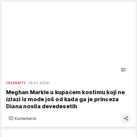
CELEBRITY
28.07.2026.
Meghan Markle u kupaćem kostimu koji ne
izlazi iz mode još od kada ga je princeza
Diana nosila devedesetih
Komentariši