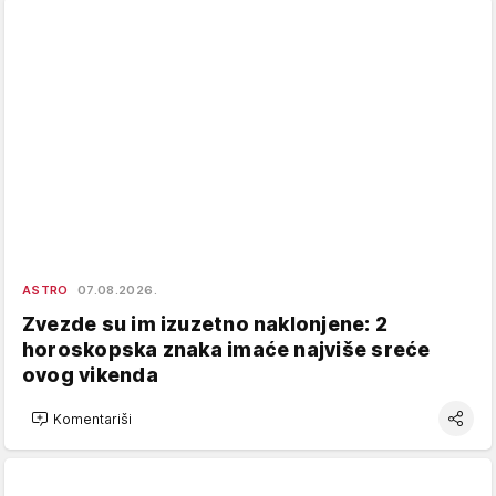
ASTRO
07.08.2026.
Zvezde su im izuzetno naklonjene: 2
horoskopska znaka imaće najviše sreće
ovog vikenda
Komentariši