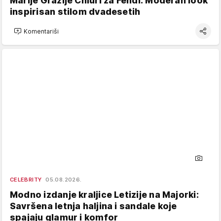
Marije Grazije Chiuri za Fendi: Moderan look
inspirisan stilom dvadesetih
Komentariši
CELEBRITY
05.08.2026.
Modno izdanje kraljice Letizije na Majorki:
Savršena letnja haljina i sandale koje
spajaju glamur i komfor