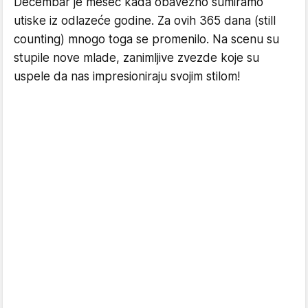
Decembar je mesec kada obavezno sumiramo
utiske iz odlazeće godine. Za ovih 365 dana (still
counting) mnogo toga se promenilo. Na scenu su
stupile nove mlade, zanimljive zvezde koje su
uspele da nas impresioniraju svojim stilom!