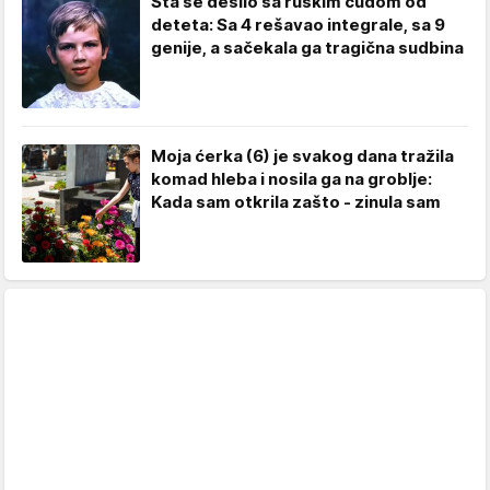
Šta se desilo sa ruskim čudom od
deteta: Sa 4 rešavao integrale, sa 9
genije, a sačekala ga tragična sudbina
Moja ćerka (6) je svakog dana tražila
komad hleba i nosila ga na groblje:
Kada sam otkrila zašto - zinula sam