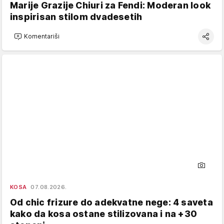
Marije Grazije Chiuri za Fendi: Moderan look
inspirisan stilom dvadesetih
Komentariši
KOSA
07.08.2026.
Od chic frizure do adekvatne nege: 4 saveta
kako da kosa ostane stilizovana i na +30