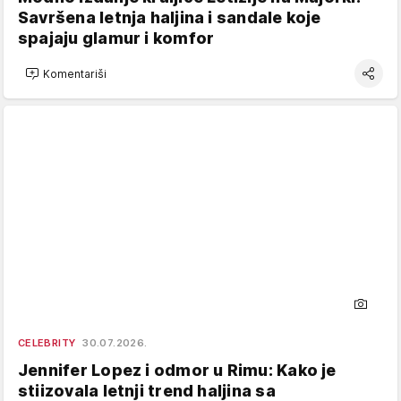
Savršena letnja haljina i sandale koje
spajaju glamur i komfor
Komentariši
CELEBRITY
30.07.2026.
Jennifer Lopez i odmor u Rimu: Kako je
stiizovala letnji trend haljina sa