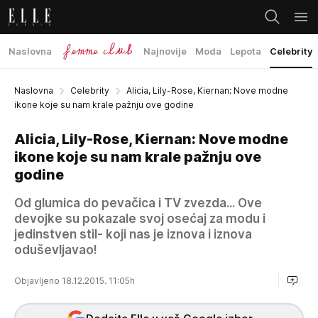
Naslovna
Najnovije
Moda
Lepota
Celebrity
Naslovna
Celebrity
Alicia, Lily-Rose, Kiernan: Nove modne
ikone koje su nam krale pažnju ove godine
Alicia, Lily-Rose, Kiernan: Nove modne
ikone koje su nam krale pažnju ove
godine
Od glumica do pevačica i TV zvezda... Ove
devojke su pokazale svoj osećaj za modu i
jedinstven stil- koji nas je iznova i iznova
oduševljavao!
Objavljeno 18.12.2015. 11:05h