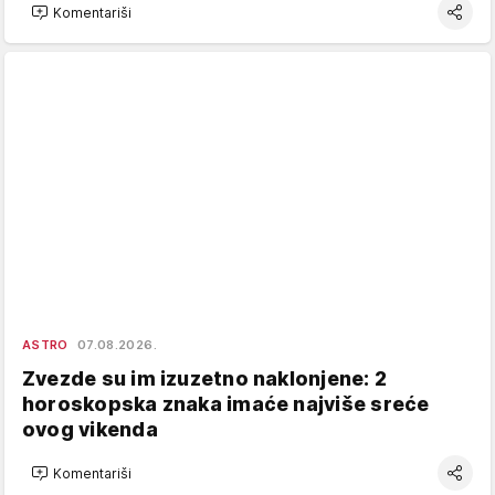
Komentariši
ASTRO
07.08.2026.
Zvezde su im izuzetno naklonjene: 2
horoskopska znaka imaće najviše sreće
ovog vikenda
Komentariši