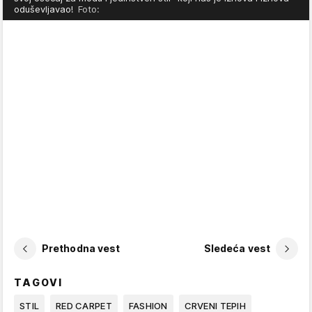
oduševljavao!
Foto:
Prethodna vest
Sledeća vest
TAGOVI
STIL
RED CARPET
FASHION
CRVENI TEPIH