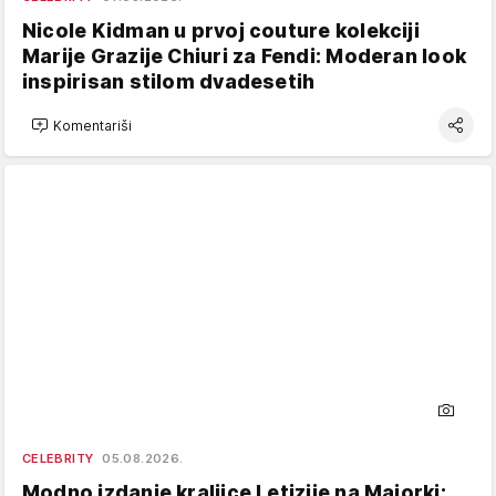
Nicole Kidman u prvoj couture kolekciji
Marije Grazije Chiuri za Fendi: Moderan look
inspirisan stilom dvadesetih
Komentariši
CELEBRITY
05.08.2026.
Modno izdanje kraljice Letizije na Majorki: