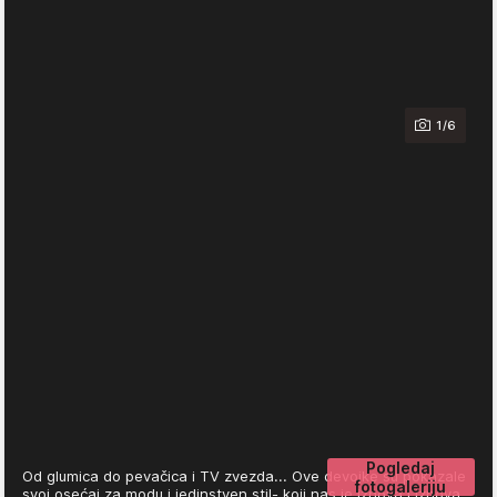
1/6
Pogledaj
Od glumica do pevačica i TV zvezda... Ove devojke su pokazale
fotogaleriju
svoj osećaj za modu i jedinstven stil- koji nas je iznova i iznova