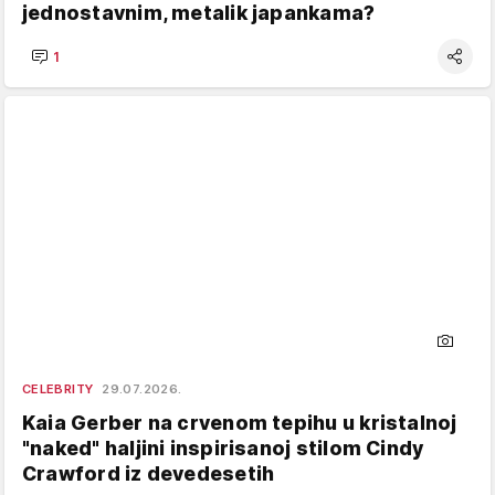
jednostavnim, metalik japankama?
1
CELEBRITY
29.07.2026.
Kaia Gerber na crvenom tepihu u kristalnoj
"naked" haljini inspirisanoj stilom Cindy
Crawford iz devedesetih