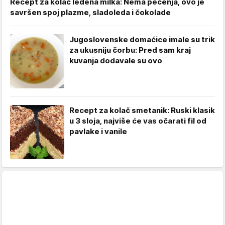
Recept za kolač ledena milka: Nema pečenja, ovo je
savršen spoj plazme, sladoleda i čokolade
Jugoslovenske domaćice imale su trik
za ukusniju čorbu: Pred sam kraj
kuvanja dodavale su ovo
Recept za kolač smetanik: Ruski klasik
u 3 sloja, najviše će vas očarati fil od
pavlake i vanile