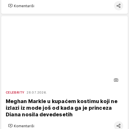
Komentariši
CELEBRITY
28.07.2026.
Meghan Markle u kupaćem kostimu koji ne
izlazi iz mode još od kada ga je princeza
Diana nosila devedesetih
Komentariši