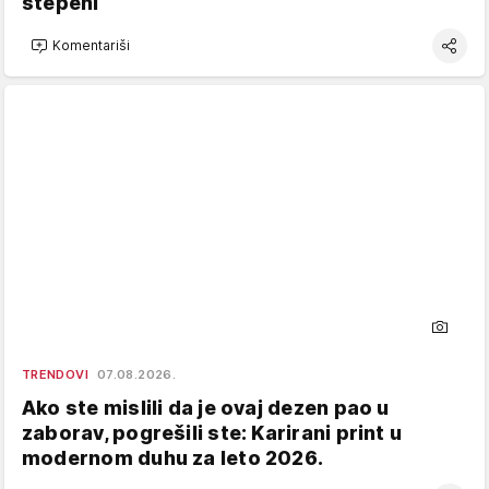
stepeni
Komentariši
TRENDOVI
07.08.2026.
Ako ste mislili da je ovaj dezen pao u
zaborav, pogrešili ste: Karirani print u
modernom duhu za leto 2026.