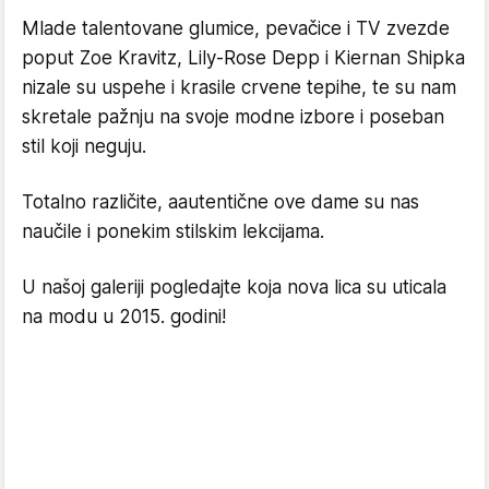
Mlade talentovane glumice, pevačice i TV zvezde
poput Zoe Kravitz, Lily-Rose Depp i Kiernan Shipka
nizale su uspehe i krasile crvene tepihe, te su nam
skretale pažnju na svoje modne izbore i poseban
stil koji neguju.
Totalno različite, aautentične ove dame su nas
naučile i ponekim stilskim lekcijama.
U našoj galeriji pogledajte koja nova lica su uticala
na modu u 2015. godini!