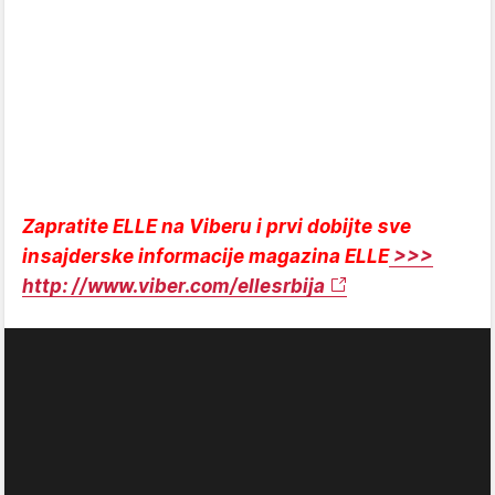
Zapratite ELLE na Viberu i prvi dobijte sve
insajderske informacije magazina ELLE
>>>
http: //www.viber.com/ellesrbija