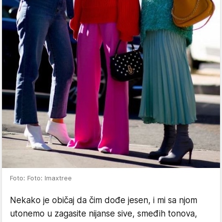
Foto: Foto: Imaxtree
Nekako je običaj da čim dođe jesen, i mi sa njom
utonemo u zagasite nijanse sive, smeđih tonova,