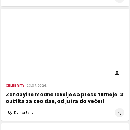
CELEBRITY
23.07.2026.
Zendayine modne lekcije sa press turneje: 3
outfita za ceo dan, od jutra do večeri
Komentariši