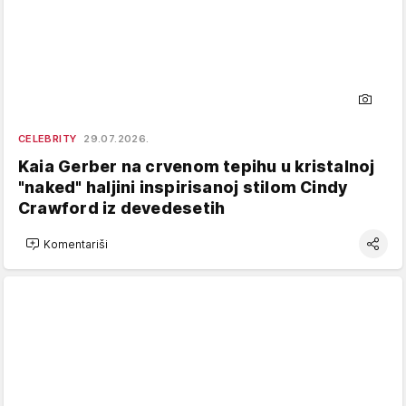
CELEBRITY
29.07.2026.
Kaia Gerber na crvenom tepihu u kristalnoj
"naked" haljini inspirisanoj stilom Cindy
Crawford iz devedesetih
Komentariši