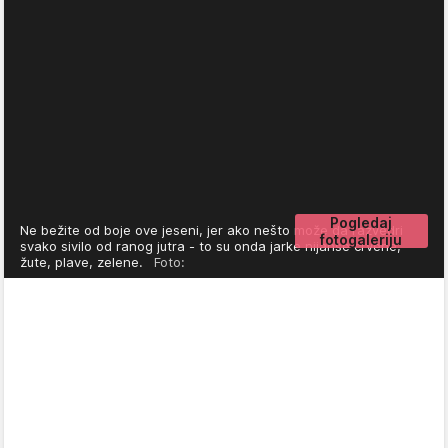
Pogledaj
Ne bežite od boje ove jeseni, jer ako nešto može da razvedri
fotogaleriju
svako sivilo od ranog jutra - to su onda jarke nijanse crvene,
žute, plave, zelene.
Foto: