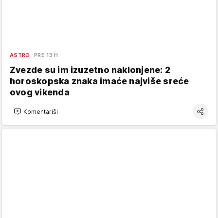
ASTRO
PRE 13 H
Zvezde su im izuzetno naklonjene: 2
horoskopska znaka imaće najviše sreće
ovog vikenda
Komentariši