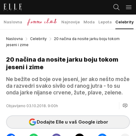
Naslovna
Najnovije
Moda
Lepota
Celebrity
Naslovna
Celebrity
20 načina da nosite jarku boju tokom
jeseni i zime
20 načina da nosite jarku boju tokom
jeseni i zime
Ne bežite od boje ove jeseni, jer ako nešto može
da razvedri svako sivilo od ranog jutra - to su
onda jarke nijanse crvene, žute, plave, zelene.
Objavljeno 03.10.2018. 9:00h
Dodajte Elle u vaš Google izbor