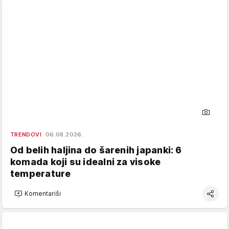
TRENDOVI
06.08.2026.
Od belih haljina do šarenih japanki: 6
komada koji su idealni za visoke
temperature
Komentariši