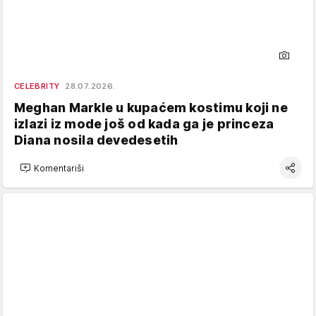
CELEBRITY
28.07.2026.
Meghan Markle u kupaćem kostimu koji ne
izlazi iz mode još od kada ga je princeza
Diana nosila devedesetih
Komentariši