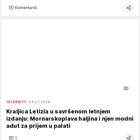
Komentariši
CELEBRITY
24.07.2026.
Kraljica Letizia u savršenom letnjem
izdanju: Mornarskoplava haljina i njen modni
adut za prijem u palati
1