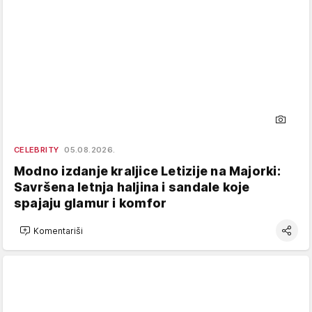
CELEBRITY
05.08.2026.
Modno izdanje kraljice Letizije na Majorki:
Savršena letnja haljina i sandale koje
spajaju glamur i komfor
Komentariši