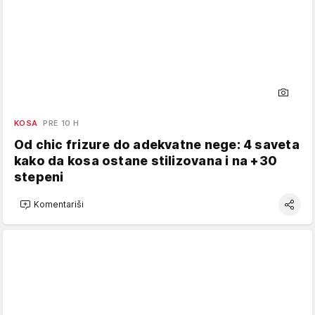
KOSA
PRE 10 H
Od chic frizure do adekvatne nege: 4 saveta
kako da kosa ostane stilizovana i na +30
stepeni
Komentariši