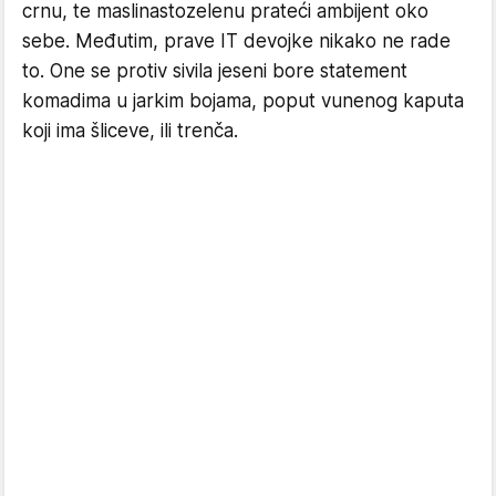
crnu, te maslinastozelenu prateći ambijent oko
sebe. Međutim, prave IT devojke nikako ne rade
to. One se protiv sivila jeseni bore statement
komadima u jarkim bojama, poput vunenog kaputa
koji ima šliceve, ili trenča.