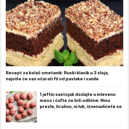
Recept za kolač smetanik: Ruski klasik u 3 sloja,
najviše će vas očarati fil od pavlake i vanile
1 jeftin sastojak dodajte u mleveno
meso i ćufte će biti odlične: Nisu
prezle, brašno, ni luk, iznenadićete se