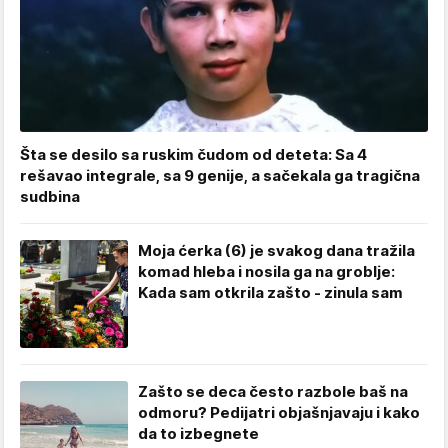
Šta se desilo sa ruskim čudom od deteta: Sa 4
rešavao integrale, sa 9 genije, a sačekala ga tragična
sudbina
Moja ćerka (6) je svakog dana tražila
komad hleba i nosila ga na groblje:
Kada sam otkrila zašto - zinula sam
Zašto se deca često razbole baš na
odmoru? Pedijatri objašnjavaju i kako
da to izbegnete