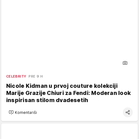
CELEBRITY
PRE 9 H
Nicole Kidman u prvoj couture kolekciji
Marije Grazije Chiuri za Fendi: Moderan look
inspirisan stilom dvadesetih
Komentariši