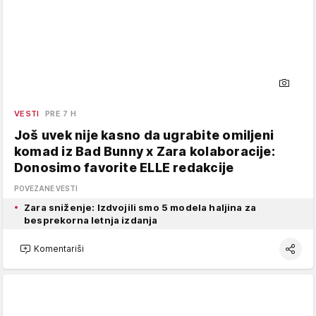
VESTI
PRE 7 H
Još uvek nije kasno da ugrabite omiljeni
komad iz Bad Bunny x Zara kolaboracije:
Donosimo favorite ELLE redakcije
POVEZANE VESTI
Zara sniženje: Izdvojili smo 5 modela haljina za
besprekorna letnja izdanja
Komentariši