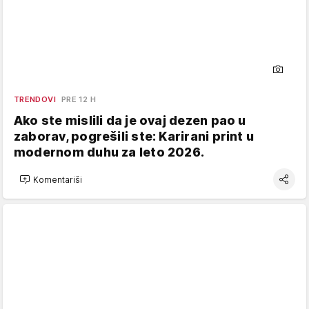
TRENDOVI
PRE 12 H
Ako ste mislili da je ovaj dezen pao u
zaborav, pogrešili ste: Karirani print u
modernom duhu za leto 2026.
Komentariši